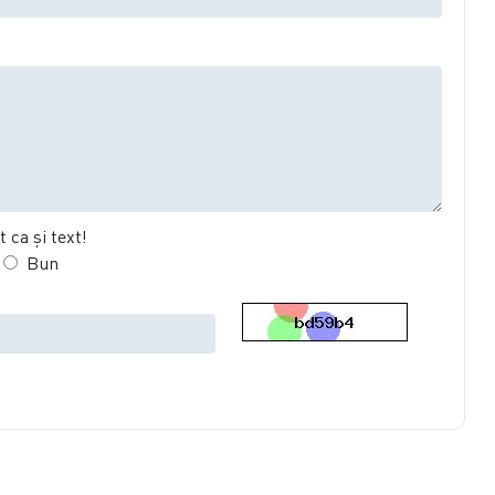
 ca şi text!
Bun