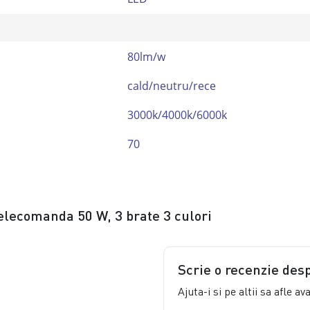
80lm/w
cald/neutru/rece
3000k/4000k/6000k
70
telecomanda 50 W, 3 brate 3 culori
Scrie o recenzie des
Ajuta-i si pe altii sa afle a