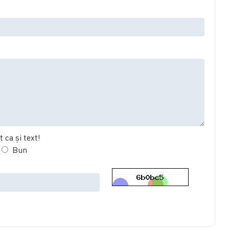
 ca şi text!
Bun