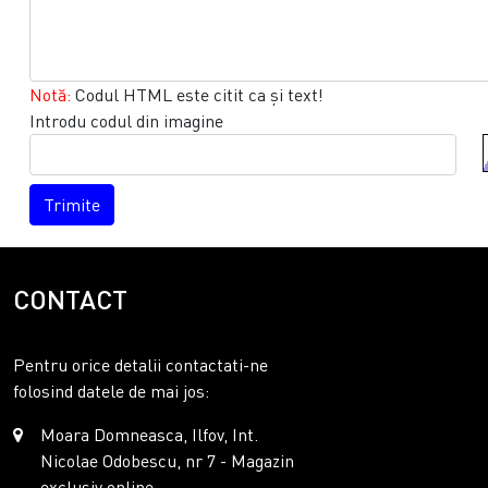
Notă:
Codul HTML este citit ca şi text!
Introdu codul din imagine
Trimite
CONTACT
Pentru orice detalii contactati-ne
folosind datele de mai jos:
Moara Domneasca, Ilfov, Int.
Nicolae Odobescu, nr 7 - Magazin
exclusiv online