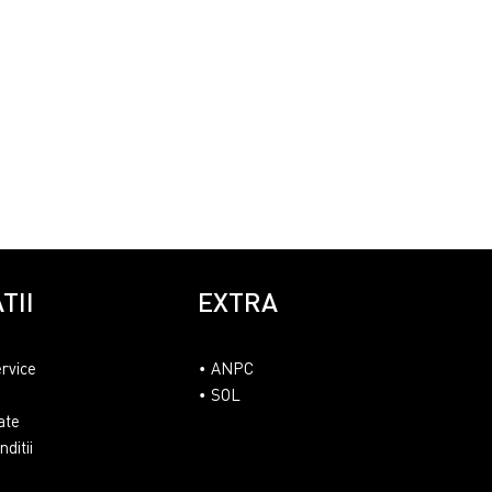
TII
EXTRA
ervice
ANPC
SOL
ate
ditii