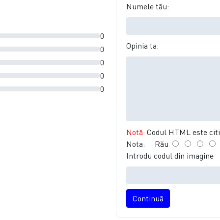
Numele tău:
0
Opinia ta:
0
0
0
0
Notă:
Codul HTML este citit
Nota:
Rău
Introdu codul din imagine
Continuă