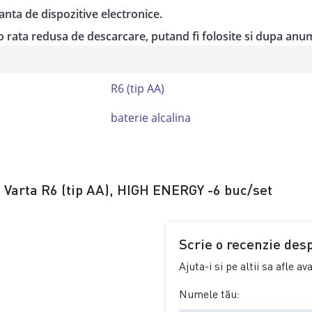
nta de dispozitive electronice.
 o rata redusa de descarcare, putand fi folosite si dupa anumi
R6 (tip AA)
baterie alcalina
a Varta R6 (tip AA), HIGH ENERGY -6 buc/set
Scrie o recenzie des
Ajuta-i si pe altii sa afle a
Numele tău: