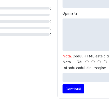
0
Opinia ta:
0
0
0
0
Notă:
Codul HTML este citit
Nota:
Rău
Introdu codul din imagine
Continuă