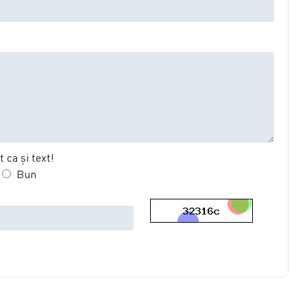
 ca şi text!
Bun