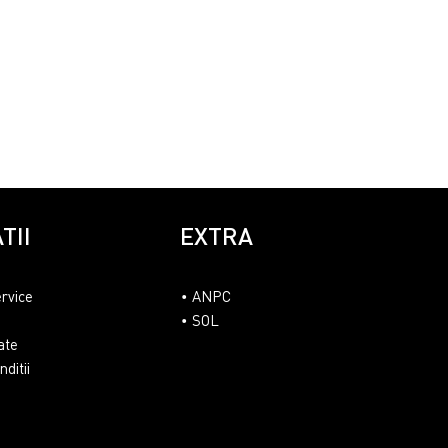
TII
EXTRA
ervice
ANPC
SOL
ate
ditii