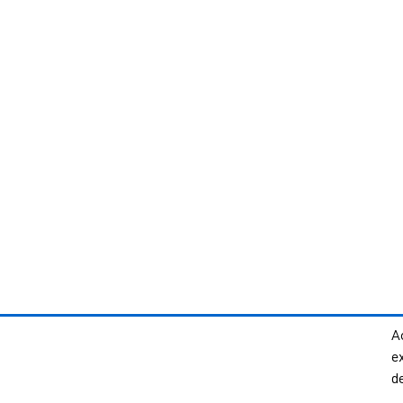
Ac
e
d