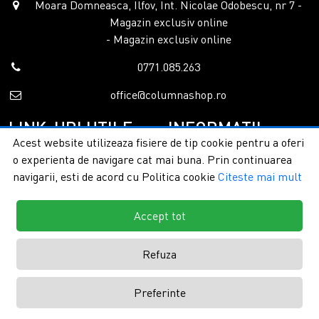
Moara Domneasca, Ilfov, Int. Nicolae Odobescu, nr 7 -
Magazin exclusiv online
- Magazin exclusiv online
0771.085.263
office@columnashop.ro
LINK-URI UTILE
INFORMATII
Acest website utilizeaza fisiere de tip cookie pentru a oferi
o experienta de navigare cat mai buna. Prin continuarea
Acasa
Garantie si service
navigarii, esti de acord cu Politica cookie
Citeste mai mult
Despre noi
Detalii livrare
Categorii
Confidentialitate
Contact
Termeni si conditii
Accept tot
Formular retur
Refuza
Copyright © 2026 - ColumnaShop |
Toate drepturile rezervate.
Creare
Preferinte
magazine online by ITeXclusiv.ro