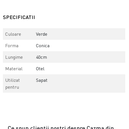
SPECIFICATII
Culoare
Verde
Forma
Conica
Lungime
40cm
Material
Otel
Utilizat
Sapat
pentru
Ce spun clientii nostri despre Cazma din