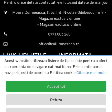
Pentru orice detalii contactati-ne folosind datele de mai jos:
Moara Domneasca, Ilfov, Int. Nicolae Odobescu, nr 7 -
Magazin exclusiv online
- Magazin exclusiv online
0771.085.263
office@columnashop.ro
LINK-URI UTILE
INFORMATII
Acest website utilizeaza fisiere de tip cookie pentru a oferi
o experienta de navigare cat mai buna. Prin continuarea
Acasa
Garantie si service
navigarii, esti de acord cu Politica cookie
Citeste mai mult
Despre noi
Detalii livrare
Categorii
Confidentialitate
Contact
Termeni si conditii
Accept tot
Formular retur
Refuza
Copyright © 2026 - ColumnaShop |
Toate drepturile rezervate.
Creare