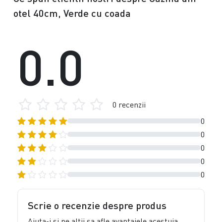
otel 40cm, Verde cu coada
0.0
0 recenzii
0
0
0
0
0
Scrie o recenzie despre produs
Ajuta-i si pe altii sa afle avantajele acestuia,