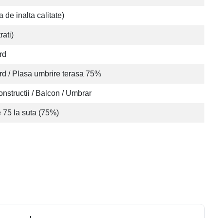
 de inalta calitate)
rati)
rd
rd / Plasa umbrire terasa 75%
onstructii / Balcon / Umbrar
 75 la suta (75%)