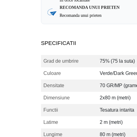
In orice localitate
RECOMANDA UNUI PRIETEN
Recomanda unui prieten
SPECIFICATII
Grad de umbrire
75% (75 la suta)
Culoare
Verde/Dark Green
Densitate
70 GR/MP (grame 
Dimensiune
2x80 m (metri)
Functii
Tesatura intarita
Latime
2 m (metri)
Lungime
80 m (metri)