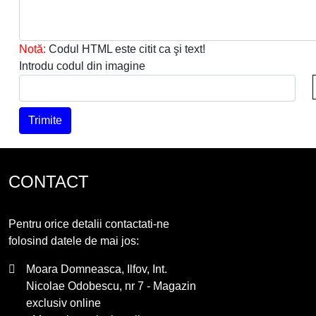
Notă:
Codul HTML este citit ca şi text!
Introdu codul din imagine
Trimite
CONTACT
Pentru orice detalii contactati-ne
folosind datele de mai jos:
Moara Domneasca, Ilfov, Int.
Nicolae Odobescu, nr 7 - Magazin
exclusiv online