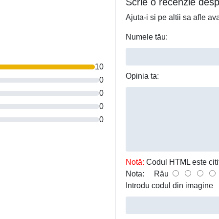
Scrie o recenzie des
Ajuta-i si pe altii sa afle 
Numele tău:
10
Opinia ta:
0
0
0
0
Notă:
Codul HTML este citit 
Nota:
Rău
Introdu codul din imagine