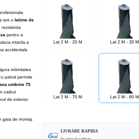
profesionala
us are o
latime de
o rezistenta
asa
pentru a
Lat 2 M - 20 M
Lat 2 M - 30 
atura intarita a
rea accidentala
gura intimitatea
ru patrat permite
asa umbrire 75
in cadrul
Lat 2 M - 70 M
Lat 2 M - 80 
erul de exterior
e gata de montaj.
LIVRARE RAPIDA