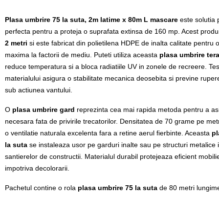
Plasa umbrire 75 la suta, 2m latime x 80m L mascare
este solutia 
perfecta pentru a proteja o suprafata extinsa de 160 mp. Acest prod
2 metri
si este fabricat din polietilena HDPE de inalta calitate pentru 
maxima la factorii de mediu. Puteti utiliza aceasta
plasa umbrire ter
reduce temperatura si a bloca radiatiile UV in zonele de recreere. Tes
materialului asigura o stabilitate mecanica deosebita si previne rupe
sub actiunea vantului.
O
plasa umbrire gard
reprezinta cea mai rapida metoda pentru a asi
necesara fata de privirile trecatorilor. Densitatea de 70 grame pe met
o ventilatie naturala excelenta fara a retine aerul fierbinte. Aceasta
pl
la suta
se instaleaza usor pe garduri inalte sau pe structuri metalice 
santierelor de constructii. Materialul durabil protejeaza eficient mobili
impotriva decolorarii.
Pachetul contine o rola
plasa umbrire 75 la suta
de 80 metri lungim