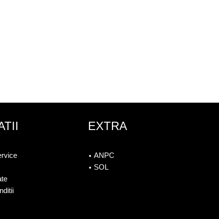
TII
EXTRA
ervice
ANPC
SOL
ate
ditii