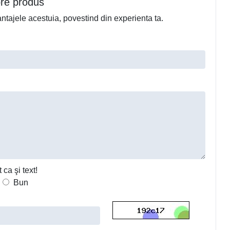
pre produs
avantajele acestuia, povestind din experienta ta.
ca şi text!
Bun