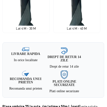
Lat 4 M - 30 M
Lat 4 M - 40 M
LIVRARE RAPIDA
DREPT DE RETUR 14
In orice localitate
ZILE
Drept de retur 14 zile
RECOMANDA UNUI
PLATI ONLINE
PRIETEN
SECURIZATE
Recomanda unui prieten
Plati online securizate
Plasa umbrire 75 la suta, 4m latime x 50m L (gard)
este solutia