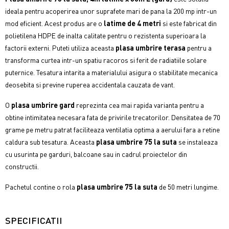
ideala pentru acoperirea unor suprafete mari de pana la 200 mp intr-un
mod eficient. Acest produs are o
latime de 4 metri
si este fabricat din
polietilena HDPE de inalta calitate pentru o rezistenta superioara la
factorii externi. Puteti utiliza aceasta
plasa umbrire terasa
pentru a
transforma curtea intr-un spatiu racoros si ferit de radiatiile solare
puternice. Tesatura intarita a materialului asigura o stabilitate mecanica
deosebita si previne ruperea accidentala cauzata de vant.
O
plasa umbrire gard
reprezinta cea mai rapida varianta pentru a
obtine intimitatea necesara fata de privirile trecatorilor. Densitatea de 70
grame pe metru patrat faciliteaza ventilatia optima a aerului fara a retine
caldura sub tesatura. Aceasta
plasa umbrire 75 la suta
se instaleaza
cu usurinta pe garduri, balcoane sau in cadrul proiectelor din
constructii.
Pachetul contine o rola
plasa umbrire 75 la suta
de 50 metri lungime.
SPECIFICATII