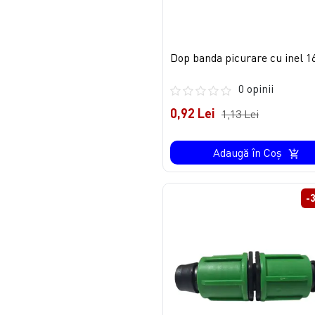
Dop banda picurare cu inel
0 opinii
0,92 Lei
1,13 Lei
Adaugă în Coş
-