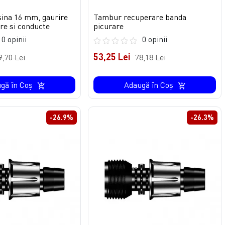
ina 16 mm, gaurire
Tambur recuperare banda
re si conducte
picurare
0 opinii
0 opinii
53,25 Lei
9,70 Lei
78,18 Lei
gă în Coş
Adaugă în Coş
-26.9%
-26.3%