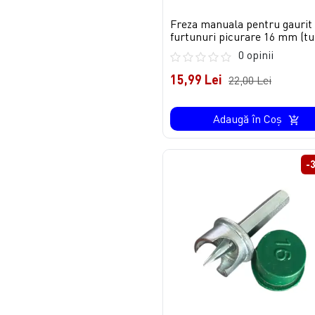
Freza manuala pentru gaurit
furtunuri picurare 16 mm (tu
0 opinii
15,99 Lei
22,00 Lei
Adaugă în Coş
-