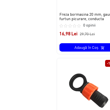
Freza bormasina 20 mm, gau
furtun picurare, conducta
0 opinii
16,98 Lei
29,70 Lei
Adaugă în Coş
-