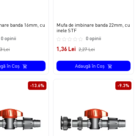
nare banda 16mm, cu
Mufa de imbinare banda 22mm, cu
inele STF
0 opinii
0 opinii
1,36 Lei
3 Lei
2,27 Lei
gă în Coş
Adaugă în Coş
-13.6%
-9.3%