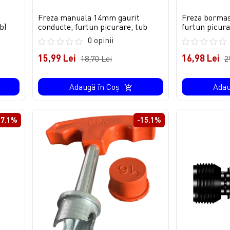
Freza manuala 14mm gaurit
Freza bormas
b)
conducte, furtun picurare, tub
furtun picura
0 opinii
15,99 Lei
16,98 Lei
18,70 Lei
2
Adaugă în Coş
Adau
37.1%
-15.1%