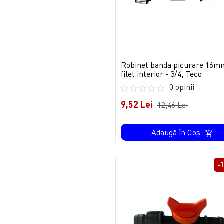
Robinet banda picurare 16m
filet interior - 3/4, Teco
0 opinii
9,52 Lei
12,46 Lei
Adaugă în Coş
-