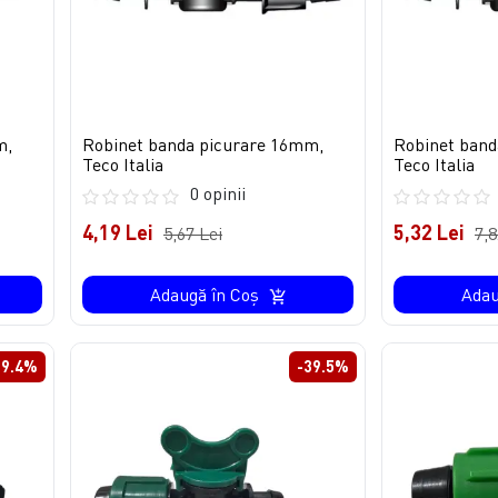
m,
Robinet banda picurare 16mm,
Robinet band
Teco Italia
Teco Italia
0 opinii
4,19 Lei
5,32 Lei
5,67 Lei
7,8
Adaugă în Coş
Adau
19.4%
-39.5%