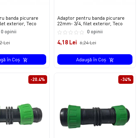
ru banda picurare
Adaptor pentru banda picurare
let exterior, Teco
22mm- 3/4, filet exterior, Teco
0 opinii
0 opinii
4,18 Lei
2 Lei
6,24 Lei
gă în Coş
Adaugă în Coş
-20.4%
-34%