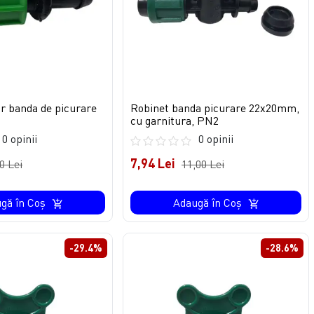
or banda de picurare
Robinet banda picurare 22x20mm,
cu garnitura, PN2
0 opinii
0 opinii
7,94 Lei
0 Lei
11,00 Lei
gă în Coş
Adaugă în Coş
-29.4%
-28.6%