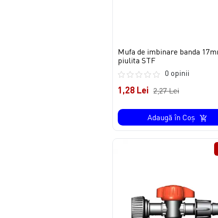
Mufa de imbinare banda 17m
piulita STF
0 opinii
1,28 Lei
2,27 Lei
Adaugă în Coş