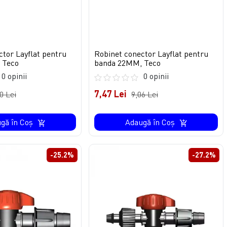
ctor Layflat pentru
Robinet conector Layflat pentru
 Teco
banda 22MM, Teco
0 opinii
0 opinii
7,47 Lei
0 Lei
9,06 Lei
gă în Coş
Adaugă în Coş
-25.2%
-27.2%