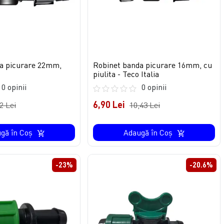
a picurare 22mm,
Robinet banda picurare 16mm, cu
piulita - Teco Italia
0 opinii
0 opinii
6,90 Lei
2 Lei
10,43 Lei
gă în Coş
Adaugă în Coş
-23%
-20.6%