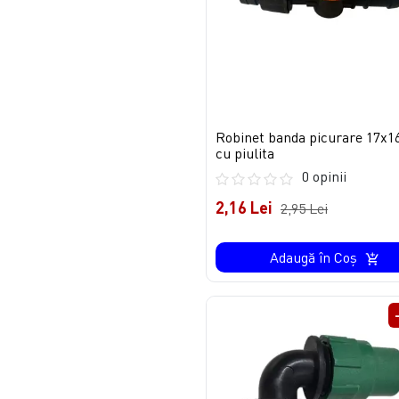
Robinet banda picurare 17x
cu piulita
0 opinii
2,16 Lei
2,95 Lei
Adaugă în Coş