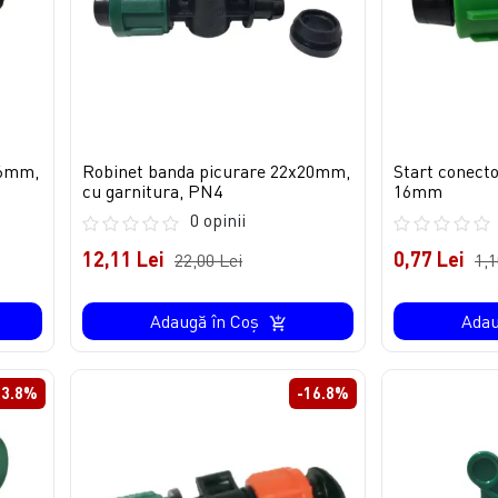
16mm,
Robinet banda picurare 22x20mm,
Start conect
cu garnitura, PN4
16mm
0 opinii
12,11 Lei
0,77 Lei
22,00 Lei
1,1
Adaugă în Coş
Adau
-3.8%
-16.8%