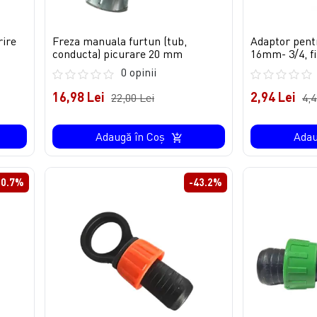
rire
Freza manuala furtun (tub,
Adaptor pent
conducta) picurare 20 mm
16mm- 3/4, fi
0 opinii
16,98 Lei
2,94 Lei
22,00 Lei
4,4
Adaugă în Coş
Adau
10.7%
-43.2%