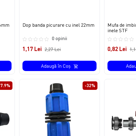
 16mm
Dop banda picurare cu inel 22mm
Mufa de imbi
inele STF
0 opinii
1,17 Lei
0,82 Lei
2,27 Lei
1,1
Adaugă în Coş
Adau
37.9%
-32%