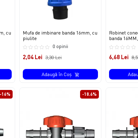
m, cu
Mufa de imbinare banda 16mm, cu
Robinet cone
piulite
banda 16MM,
0 opinii
2,04 Lei
6,68 Lei
3,30 Lei
8,5
Adaugă în Coş
Adau
-16%
-18.6%