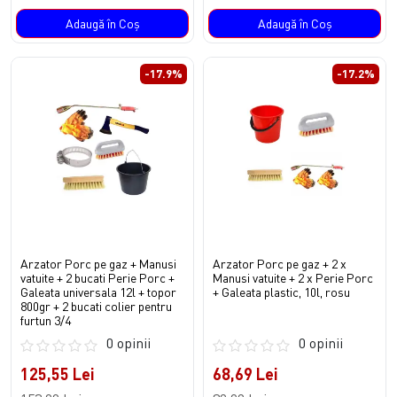
Adaugă în Coş
Adaugă în Coş
-17.9%
-17.2%
Arzator Porc pe gaz + Manusi
Arzator Porc pe gaz + 2 x
vatuite + 2 bucati Perie Porc +
Manusi vatuite + 2 x Perie Porc
Galeata universala 12l + topor
+ Galeata plastic, 10l, rosu
800gr + 2 bucati colier pentru
furtun 3/4
0 opinii
0 opinii
125,55 Lei
68,69 Lei