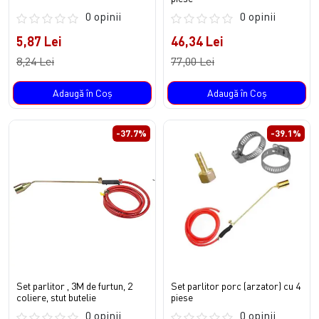
0 opinii
0 opinii
5,87 Lei
46,34 Lei
8,24 Lei
77,00 Lei
Adaugă în Coş
Adaugă în Coş
-37.7%
-39.1%
Set parlitor , 3M de furtun, 2
Set parlitor porc (arzator) cu 4
coliere, stut butelie
piese
0 opinii
0 opinii