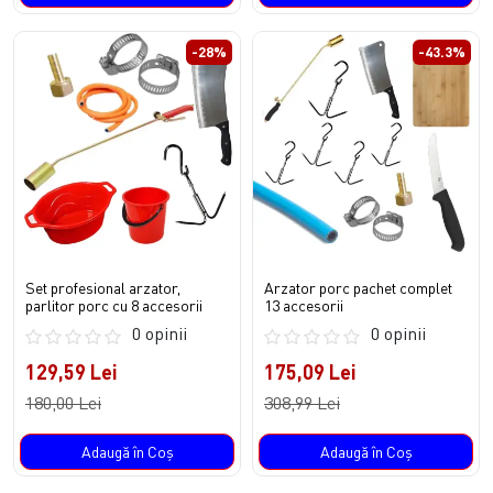
-28%
-43.3%
Set profesional arzator,
Arzator porc pachet complet
parlitor porc cu 8 accesorii
13 accesorii
0 opinii
0 opinii
129,59 Lei
175,09 Lei
180,00 Lei
308,99 Lei
Adaugă în Coş
Adaugă în Coş