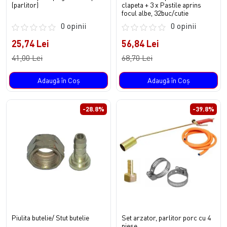
(parlitor)
clapeta + 3 x Pastile aprins
focul albe, 32buc/cutie
0 opinii
0 opinii
25,74 Lei
56,84 Lei
41,00 Lei
68,70 Lei
Adaugă în Coş
Adaugă în Coş
-28.8%
-39.8%
Piulita butelie/ Stut butelie
Set arzator, parlitor porc cu 4
piese