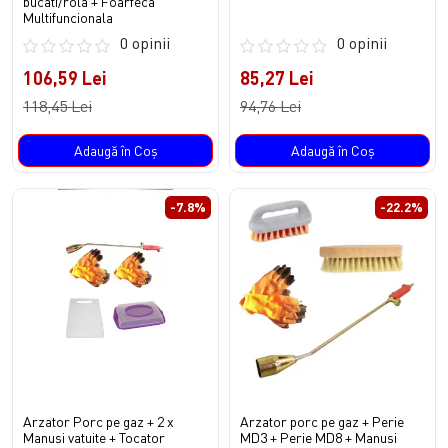
bucati/rola + Foarfeca
Multifuncionala
0 opinii
0 opinii
106,59 Lei
85,27 Lei
118,45 Lei
94,76 Lei
Adaugă în Coş
Adaugă în Coş
-7.8%
-22.2%
Arzator Porc pe gaz + 2 x
Arzator porc pe gaz + Perie
Manusi vatuite + Tocator
MD3 + Perie MD8 + Manusi