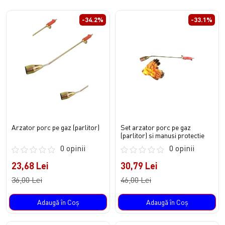
-34.2%
-33.1%
Arzator porc pe gaz (parlitor)
Set arzator porc pe gaz
(parlitor) si manusi protectie
0 opinii
0 opinii
23,68 Lei
30,79 Lei
36,00 Lei
46,00 Lei
Adaugă în Coş
Adaugă în Coş