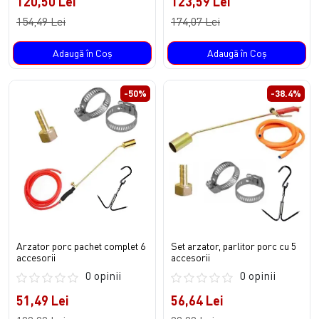
120,50 Lei
123,59 Lei
154,49 Lei
174,07 Lei
Adaugă în Coş
Adaugă în Coş
-50%
-38.4%
Arzator porc pachet complet 6
Set arzator, parlitor porc cu 5
accesorii
accesorii
0 opinii
0 opinii
51,49 Lei
56,64 Lei