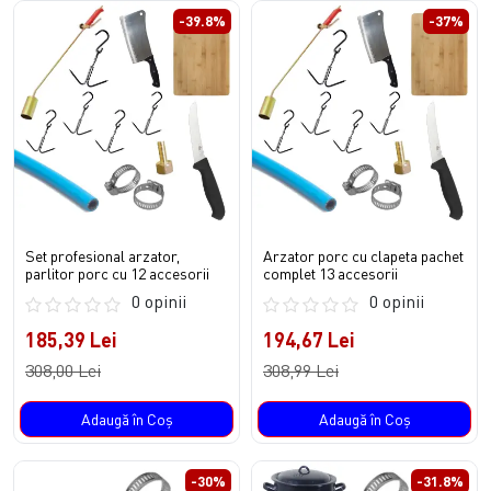
-39.8%
-37%
Set profesional arzator,
Arzator porc cu clapeta pachet
parlitor porc cu 12 accesorii
complet 13 accesorii
0 opinii
0 opinii
185,39 Lei
194,67 Lei
308,00 Lei
308,99 Lei
Adaugă în Coş
Adaugă în Coş
-30%
-31.8%