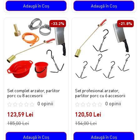
Adaugă în Coş
Adaugă în Coş
-33.2%
-21.8%
Set complet arzator, parlitor
Set profesional arzator,
porc cu 8 accesorii
parlitor porc cu 6 accesorii
0 opinii
0 opinii
123,59 Lei
120,50 Lei
185,00 Lei
154,00 Lei
Adaugă în Coş
Adaugă în Coş