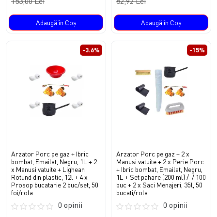
153,00 Lei
82,92 Lei
Adaugă în Coş
Adaugă în Coş
-3.6%
-15%
Arzator Porc pe gaz + Ibric
Arzator Porc pe gaz + 2 x
bombat, Emailat, Negru, 1L + 2
Manusi vatuite + 2 x Perie Porc
x Manusi vatuite + Lighean
+ Ibric bombat, Emailat, Negru,
Rotund din plastic, 12l + 4 x
1L + Set pahare (200 ml) /-/ 100
Prosop bucatarie 2 buc/set, 50
buc + 2 x Saci Menajeri, 35l, 50
foi/rola
bucati/rola
0 opinii
0 opinii