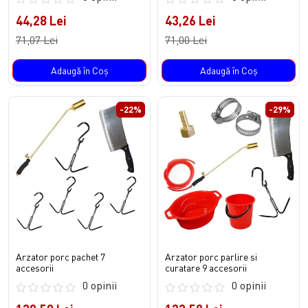
44,28 Lei
43,26 Lei
71,07 Lei
71,00 Lei
Adaugă în Coş
Adaugă în Coş
-22%
-29%
Arzator porc pachet 7
Arzator porc parlire si
accesorii
curatare 9 accesorii
0 opinii
0 opinii