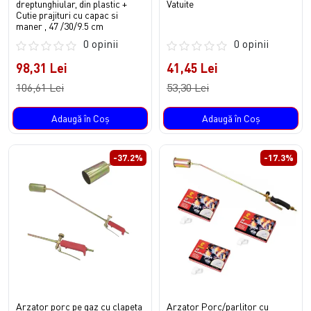
dreptunghiular, din plastic +
Vatuite
Cutie prajituri cu capac si
maner , 47 /30/9.5 cm
0 opinii
0 opinii
98,31 Lei
41,45 Lei
106,61 Lei
53,30 Lei
Adaugă în Coş
Adaugă în Coş
-37.2%
-17.3%
Arzator porc pe gaz cu clapeta
Arzator Porc/parlitor cu