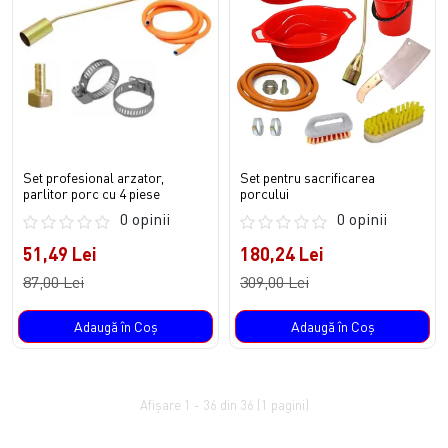
Set profesional arzator,
Set pentru sacrificarea
parlitor porc cu 4 piese
porcului
0 opinii
0 opinii
51,49 Lei
180,24 Lei
87,00 Lei
309,00 Lei
Adaugă în Coş
Adaugă în Coş
Afişare 1 - 36 din 36 (1 pagini)