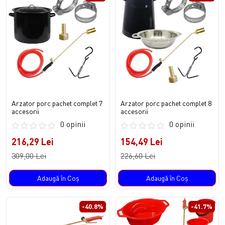
Arzator porc pachet complet 7
Arzator porc pachet complet 8
accesorii
accesorii
0 opinii
0 opinii
216,29 Lei
154,49 Lei
309,00 Lei
226,60 Lei
Adaugă în Coş
Adaugă în Coş
-40.8%
-41.7%