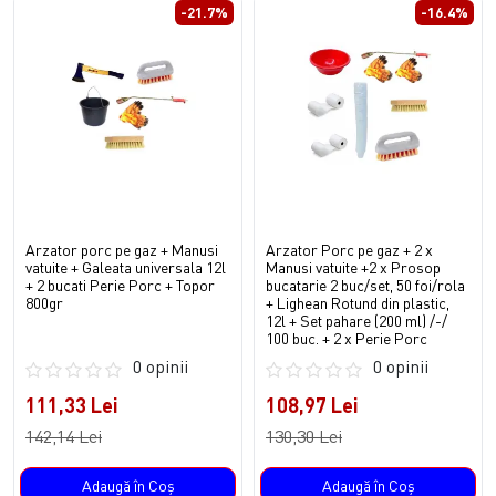
-21.7%
-16.4%
Arzator porc pe gaz + Manusi
Arzator Porc pe gaz + 2 x
vatuite + Galeata universala 12l
Manusi vatuite +2 x Prosop
+ 2 bucati Perie Porc + Topor
bucatarie 2 buc/set, 50 foi/rola
800gr
+ Lighean Rotund din plastic,
12l + Set pahare (200 ml) /-/
100 buc. + 2 x Perie Porc
0 opinii
0 opinii
111,33 Lei
108,97 Lei
142,14 Lei
130,30 Lei
Adaugă în Coş
Adaugă în Coş