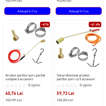
102,99 Lei
92,00 Lei
Adaugă în Coş
Adaugă în Coş
-41%
-41.4%
Arzator parlitor porc pachet
Set profesional arzator,
complet 6 accesorii
parlitor porc cu 5 accesorii
0 opinii
0 opinii
60,76 Lei
59,73 Lei
102,99 Lei
102,00 Lei