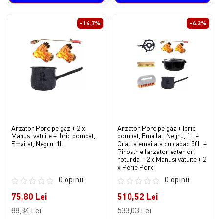
-14.7%
-4.2%
Arzator Porc pe gaz + 2 x
Arzator Porc pe gaz + Ibric
Manusi vatuite + Ibric bombat,
bombat, Emailat, Negru, 1L +
Emailat, Negru, 1L
Cratita emailata cu capac 50L +
Pirostrie (arzator exterior)
rotunda + 2 x Manusi vatuite + 2
x Perie Porc
0 opinii
0 opinii
75,80 Lei
510,52 Lei
88,84 Lei
533,03 Lei