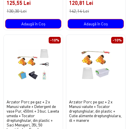
125,55 Lei
120,81 Lei
130,30 Lei
142,14 Lei
Adaugă în Coş
Adaugă în Coş
-10%
-10%
Arzator Porc pe gaz + 2 x
Arzator Porc pe gaz + 2 x
Manusi vatuite + Detergent de
Manusi vatuite + Tocator
vase Pur, 450ml + 3 buc. Laveta
dreptunghiular, din plastic +
umeda + Tocator
Cutie alimente dreptunghiulara,
dreptunghiular, din plastic +
6l + manere
Saci Menajeri, 35l, 50