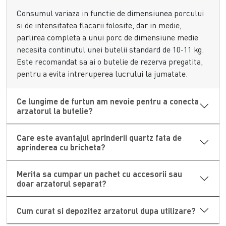
Pachete Complete cu Accesorii
Consumul variaza in functie de dimensiunea porcului
si de intensitatea flacarii folosite, dar in medie,
Pentru pregatirea
completa a sarbatorilor, oferim si
parlirea completa a unui porc de dimensiune medie
pachete cu accesorii
, care includ, pe langa arzator,
necesita continutul unei butelii standard de 10-11 kg.
elemente precum manusi vatuite pentru protectie, perii
Este recomandat sa ai o butelie de rezerva pregatita,
speciale pentru curatarea porcului, ibrice emailate,
pentru a evita intreruperea lucrului la jumatate.
ligheane, tocatoare si chiar cratite emailate de mari
dimensiuni. Aceste seturi economisesc timp si bani fata de
Ce lungime de furtun am nevoie pentru a conecta
achizitionarea separata a fiecarui articol, oferind tot ce ai
arzatorul la butelie?
nevoie intr-o singura comanda pentru traditia anuala.
Care este avantajul aprinderii quartz fata de
aprinderea cu bricheta?
Merita sa cumpar un pachet cu accesorii sau
doar arzatorul separat?
Cum curat si depozitez arzatorul dupa utilizare?