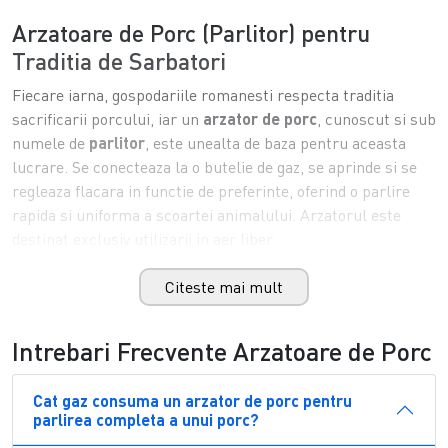
Arzatoare de Porc (Parlitor) pentru
Traditia de Sarbatori
Fiecare iarna,
gospodariile romanesti respecta
traditia
sacrificarii porcului, iar un
arzator de porc
, cunoscut si sub
numele de
parlitor
, este unealta de
baza pentru aceasta
lucrare. Se
conecteaza la o butelie de gaz, se
aprinde si se
regleaza flacara in
functie de preferinte, oferind o
parlire
rapida si uniforma a scoartei
animalului. Arzatorul este
destinat
exclusiv utilizarii in aer liber.
Parlitor Simplu sau
cu Clapeta
Citeste mai mult
Gama noastra
include atat
parlitorul simplu
, cu un singur
robinet de reglaj, cat si
parlitorul cu clapeta
, care ofera
un
Intrebari Frecvente Arzatoare de Porc
control suplimentar al
intensitatii flacarii pentru un
plus de
precizie in timpul
lucrului. Ambele variante au
maner
Cat gaz consuma un arzator de porc pentru
ergonomic, pentru o
utilizare confortabila si
sigura, chiar si
parlirea completa a unui porc?
in conditii
de frig sau umezeala
specifice sezonului.