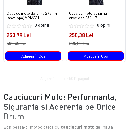
Cauciuc moto de iarna 275-14
Cauciuc moto de iarna,
(anvelopa) VRM331
anvelopa 250-17
0 opinii
0 opinii
253,79 Lei
250,38 Lei
407,88 Lei
385,22 Lei
Adaugă în Coş
Adaugă în Coş
Afişare 1 - 50 din 50 (1 pagini)
Cauciucuri Moto: Performanta,
Siguranta si Aderenta pe Orice
Drum
Echipeaza-ti motocicleta cu
cauciucuri moto
de inalta