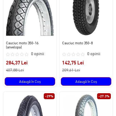
Cauciuc moto 350-16
Cauciuc moto 350-8
(anvelopa)
0 opinii
0 opinii
284,37 Lei
142,75 Lei
407,88 Lei
209,61 Lei
Adaugă în Coş
Adaugă în Coş
-29%
-27.3%