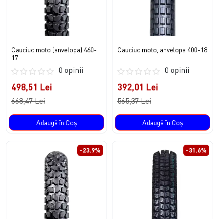
Cauciuc moto (anvelopa) 460-
Cauciuc moto, anvelopa 400-18
17
0 opinii
0 opinii
498,51 Lei
392,01 Lei
668,47 Lei
565,37 Lei
Adaugă în Coş
Adaugă în Coş
-23.9%
-31.6%