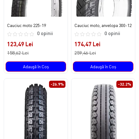
Cauciuc moto 225-19
Cauciuc moto, anvelopa 300-12
0 opinii
0 opinii
123,49 Lei
174,47 Lei
158,62 Lei
259,46 Lei
Adaugă în Coş
Adaugă în Coş
-26.9%
-32.2%