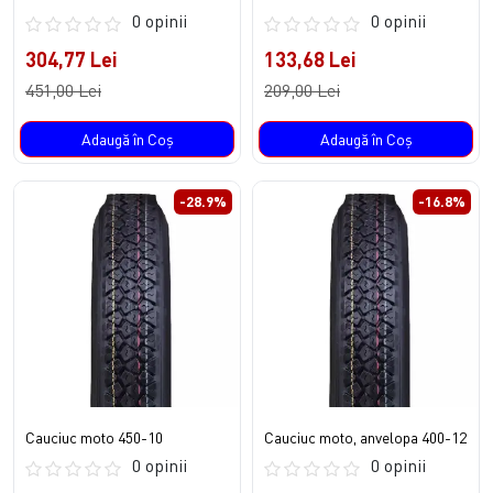
0 opinii
0 opinii
304,77 Lei
133,68 Lei
451,00 Lei
209,00 Lei
Adaugă în Coş
Adaugă în Coş
-28.9%
-16.8%
Cauciuc moto 450-10
Cauciuc moto, anvelopa 400-12
0 opinii
0 opinii