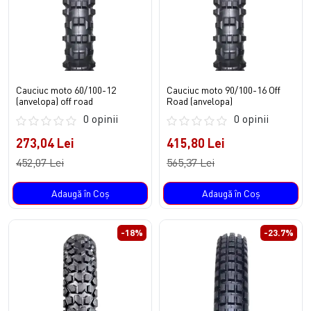
Cauciuc moto 60/100-12
Cauciuc moto 90/100-16 Off
(anvelopa) off road
Road (anvelopa)
0 opinii
0 opinii
273,04 Lei
415,80 Lei
452,07 Lei
565,37 Lei
Adaugă în Coş
Adaugă în Coş
-18%
-23.7%