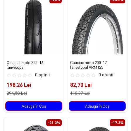
Cauciuc moto 325-16
Cauciuc moto 200-17
(anvelopa)
(anvelopa) VRM125
0 opinii
0 opinii
198,26 Lei
82,70 Lei
294,58 Lei
118,97 Lei
Adaugă în Coş
Adaugă în Coş
-21.3%
-17.3%