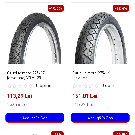
-18.5%
-22.4%
Cauciuc moto 225-17
Cauciuc moto 275-16
(anvelopa) VRM125
(anvelopa)
0 opinii
0 opinii
113,29 Lei
151,81 Lei
152,96 Lei
215,27 Lei
Adaugă în Coş
Adaugă în Coş
-26%
-23.5%