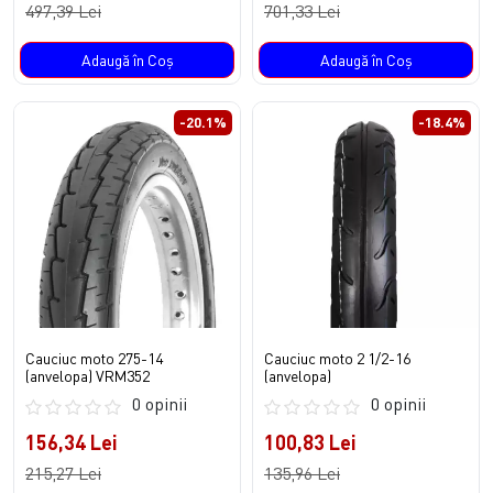
497,39 Lei
701,33 Lei
Adaugă în Coş
Adaugă în Coş
-20.1%
-18.4%
Cauciuc moto 275-14
Cauciuc moto 2 1/2-16
(anvelopa) VRM352
(anvelopa)
0 opinii
0 opinii
156,34 Lei
100,83 Lei
215,27 Lei
135,96 Lei