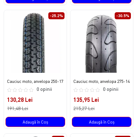
-25.2%
-30.5%
Cauciuc moto, anvelopa 250-17
Cauciuc moto, anvelopa 275-14
0 opinii
0 opinii
130,28 Lei
135,95 Lei
191,48 Lei
215,27 Lei
Adaugă în Coş
Adaugă în Coş