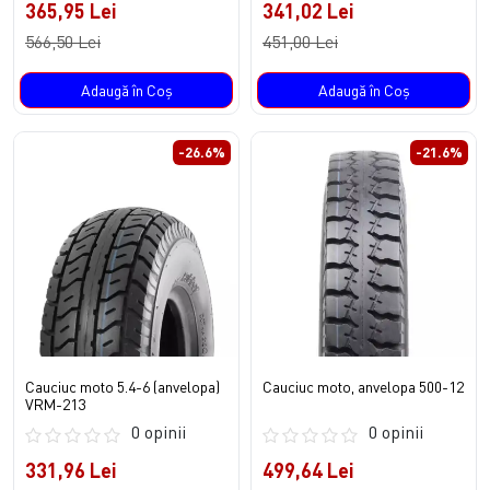
365,95 Lei
341,02 Lei
566,50 Lei
451,00 Lei
Adaugă în Coş
Adaugă în Coş
-26.6%
-21.6%
Cauciuc moto 5.4-6 (anvelopa)
Cauciuc moto, anvelopa 500-12
VRM-213
0 opinii
0 opinii
331,96 Lei
499,64 Lei