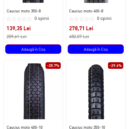
Cauciuc moto 350-8
Cauciuc moto 400-8
0 opinii
0 opinii
139,35 Lei
278,71 Lei
209,61 Lei
452,07 Lei
Adaugă în Coş
Adaugă în Coş
-25.7%
-29.6%
Cauciuc moto 400-10
Cauciuc moto 350-10