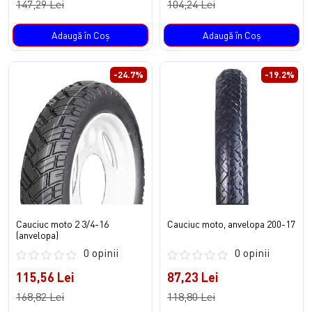
147,29 Lei
104,24 Lei
Adaugă în Coş
Adaugă în Coş
-24.7%
-19.2%
Cauciuc moto 2 3/4-16
Cauciuc moto, anvelopa 200-17
(anvelopa)
0 opinii
0 opinii
115,56 Lei
87,23 Lei
168,82 Lei
118,80 Lei