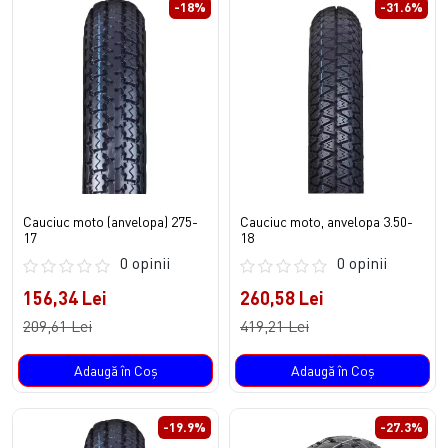
-18%
-31.6%
Cauciuc moto (anvelopa) 275-
Cauciuc moto, anvelopa 3.50-
17
18
0 opinii
0 opinii
156,34 Lei
260,58 Lei
209,61 Lei
419,21 Lei
Adaugă în Coş
Adaugă în Coş
-19.9%
-27.3%