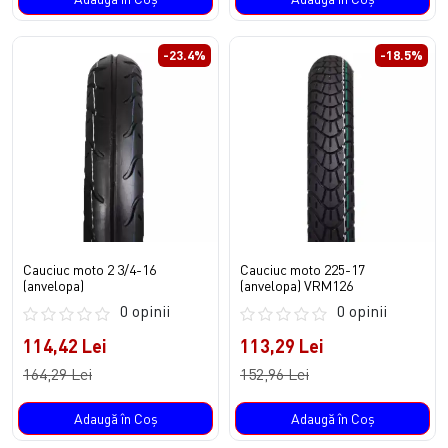
-23.4%
-18.5%
Cauciuc moto 2 3/4-16
Cauciuc moto 225-17
(anvelopa)
(anvelopa) VRM126
0 opinii
0 opinii
114,42 Lei
113,29 Lei
164,29 Lei
152,96 Lei
Adaugă în Coş
Adaugă în Coş