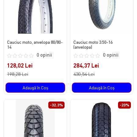
Cauciuc moto, anvelopa 80/80-
Cauciuc moto 3.50-16
14
(anvelopa)
0 opinii
0 opinii
128,02 Lei
284,37 Lei
198,28 Lei
430,54 Lei
Adaugă în Coş
Adaugă în Coş
-32.3%
-20%