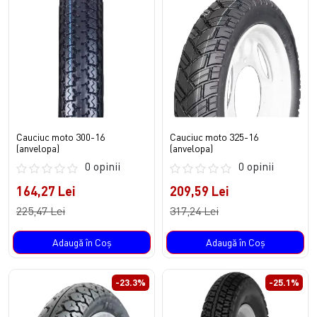
Cauciuc moto 300-16
Cauciuc moto 325-16
(anvelopa)
(anvelopa)
0 opinii
0 opinii
164,27 Lei
209,59 Lei
225,47 Lei
317,24 Lei
Adaugă în Coş
Adaugă în Coş
-23.3%
-25.1%