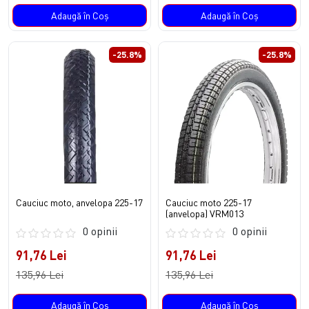
Adaugă în Coş
Adaugă în Coş
-25.8%
-25.8%
Cauciuc moto, anvelopa 225-17
Cauciuc moto 225-17
(anvelopa) VRM013
0 opinii
0 opinii
91,76 Lei
91,76 Lei
135,96 Lei
135,96 Lei
Adaugă în Coş
Adaugă în Coş