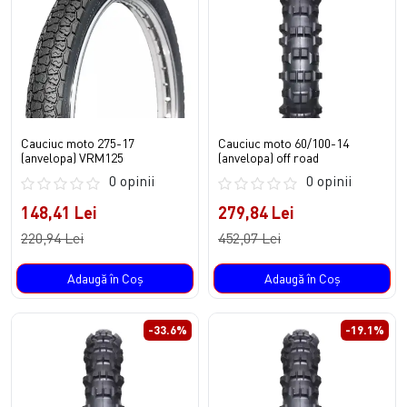
Cauciuc moto 275-17
Cauciuc moto 60/100-14
(anvelopa) VRM125
(anvelopa) off road
0 opinii
0 opinii
148,41 Lei
279,84 Lei
220,94 Lei
452,07 Lei
Adaugă în Coş
Adaugă în Coş
-33.6%
-19.1%