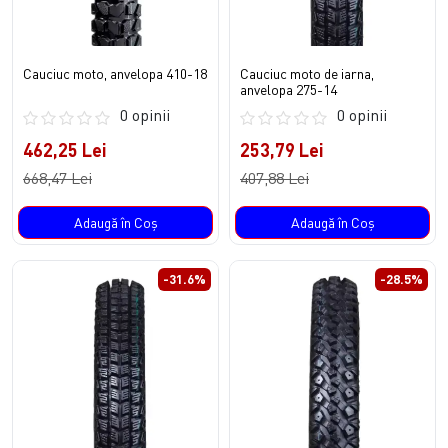
Cauciuc moto, anvelopa 410-18
Cauciuc moto de iarna,
anvelopa 275-14
0 opinii
0 opinii
462,25 Lei
253,79 Lei
668,47 Lei
407,88 Lei
Adaugă în Coş
Adaugă în Coş
-31.6%
-28.5%