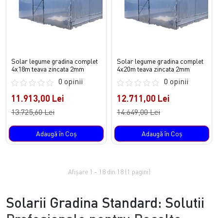
Solar legume gradina complet
Solar legume gradina complet
4x18m teava zincata 2mm
4x20m teava zincata 2mm
0 opinii
0 opinii
11.913,00 Lei
12.711,00 Lei
13.725,60 Lei
14.649,00 Lei
Adaugă în Coş
Adaugă în Coş
Afişare 1 - 18 din 18 (1 pagini)
Solarii Gradina Standard: Solutii