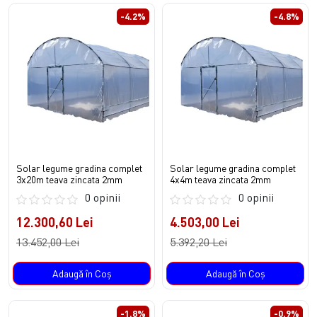
-4.2%
-4.8%
Solar legume gradina complet
Solar legume gradina complet
3x20m teava zincata 2mm
4x4m teava zincata 2mm
0 opinii
0 opinii
12.300,60 Lei
4.503,00 Lei
13.452,00 Lei
5.392,20 Lei
Adaugă în Coş
Adaugă în Coş
-1.8%
-0.9%