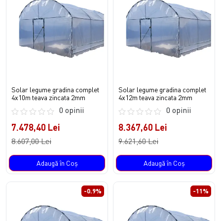
Solar legume gradina complet
Solar legume gradina complet
4x10m teava zincata 2mm
4x12m teava zincata 2mm
0 opinii
0 opinii
7.478,40 Lei
8.367,60 Lei
8.607,00 Lei
9.621,60 Lei
Adaugă în Coş
Adaugă în Coş
-0.9%
-11%