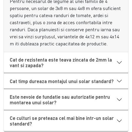
Pentru necesarul de legume al unei familii de 4
Eficienta si durabilitate cu folii
persoane, un solar de 3x8 m sau 4x8 m ofera suficient
profesionale
spatiu pentru cateva randuri de tomate, ardei si
castraveti, plus o zona de acces confortabila intre
Succesul unei culturi protejate depinde in mare masura de
randuri. Daca planuiesti si conserve pentru iarna sau
calitatea invelisului. In categoria noastra de
solarii gradina
vrei sa vinzi surplusul, variantele de 4x12 m sau 4x14
standard
, punem la dispozitie optiuni variate de acoperire
m iti dubleaza practic capacitatea de productie.
care sa reziste radiatiilor ultraviolete si intemperiilor. O
folie de 200 microni ofera o izolatie superioara si o durata de
Cat de rezistenta este teava zincata de 2mm la
viata mai lunga, fiind ideala pentru zonele cu ierni aspre.
vant si zapada?
Pentru a mentine un mediu de lucru curat si a preveni
cresterea buruienilor, poti utiliza in interiorul acestor
Cat timp dureaza montajul unui solar standard?
solarii legume
si
folie agrotextil
, in timp ce pentru lunile
caniculare, instalarea unor
plase umbrire
profesionale va
proteja plantele de arsurile solare. Aceasta combinatie de
Este nevoie de fundatie sau autorizatie pentru
montarea unui solar?
accesorii asigura un control total asupra microclimatului,
permitandu-ti sa obtii rezultate profesionale cu un efort
minim.
Ce culturi se preteaza cel mai bine intr-un solar
standard?
Structuri robuste pentru protectia