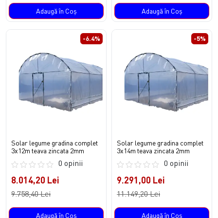
Adaugă în Coş
Adaugă în Coş
-6.4%
-5%
Solar legume gradina complet
Solar legume gradina complet
3x12m teava zincata 2mm
3x14m teava zincata 2mm
0 opinii
0 opinii
8.014,20 Lei
9.291,00 Lei
9.758,40 Lei
11.149,20 Lei
Adaugă în Coş
Adaugă în Coş