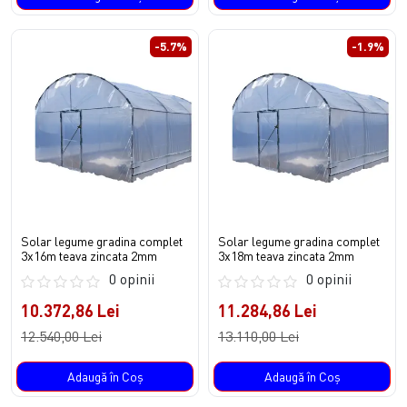
-5.7%
-1.9%
Solar legume gradina complet
Solar legume gradina complet
3x16m teava zincata 2mm
3x18m teava zincata 2mm
0 opinii
0 opinii
10.372,86 Lei
11.284,86 Lei
12.540,00 Lei
13.110,00 Lei
Adaugă în Coş
Adaugă în Coş