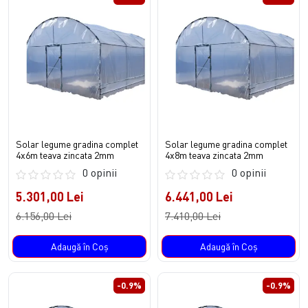
Solar legume gradina complet
Solar legume gradina complet
4x6m teava zincata 2mm
4x8m teava zincata 2mm
0 opinii
0 opinii
5.301,00 Lei
6.441,00 Lei
6.156,00 Lei
7.410,00 Lei
Adaugă în Coş
Adaugă în Coş
-0.9%
-0.9%