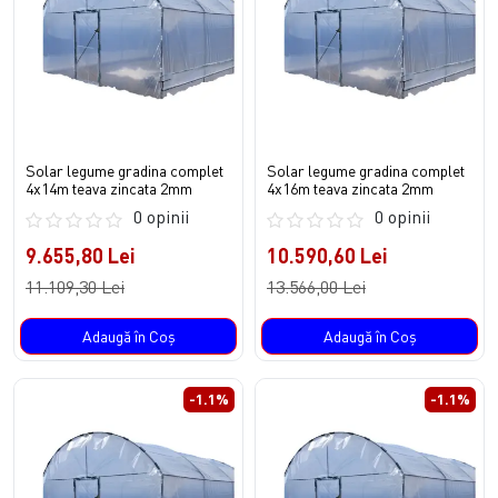
Solar legume gradina complet
Solar legume gradina complet
4x14m teava zincata 2mm
4x16m teava zincata 2mm
0 opinii
0 opinii
9.655,80 Lei
10.590,60 Lei
11.109,30 Lei
13.566,00 Lei
Adaugă în Coş
Adaugă în Coş
-1.1%
-1.1%