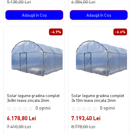
5.130,00 Lei
6.384,00 Lei
Adaugă în Coş
Adaugă în Coş
-4.9%
-6.6%
Solar legume gradina complet
Solar legume gradina complet
3x8m teava zincata 2mm
3x10m teava zincata 2mm
0 opinii
0 opinii
6.178,80 Lei
7.193,40 Lei
7.410,00 Lei
8.778,00 Lei