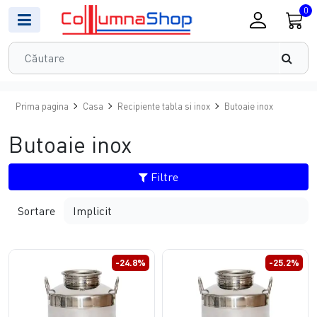
0
Prima pagina
Casa
Recipiente tabla si inox
Butoaie inox
Butoaie inox
Filtre
Sortare
-24.8%
-25.2%