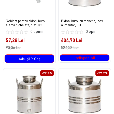
Robinet pentru bidon, butoi,
Bidon, butoi cu manere, inox
alama nichelata, filet 1/2
alimentar, 30l
0 opinii
0 opinii
57,28 Lei
604,70 Lei
93,36 Lei
824,32 Lei
Indisponibil
Adaugă în Coş
-22.4%
-27.7%