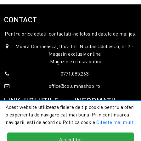
CONTACT
Pentru orice detalii contactati-ne folosind datele de mai jos:
Moara Domneasca, Ilfov, Int. Nicolae Odobescu, nr 7 -
Magazin exclusiv online
- Magazin exclusiv online
0771.085.263
office@columnashop.ro
LINK-URI UTILE
INFORMATII
Acest website utilizeaza fisiere de tip cookie pentru a oferi
o experienta de navigare cat mai buna. Prin continuarea
Acasa
Garantie si service
navigarii, esti de acord cu Politica cookie
Citeste mai mult
Despre noi
Detalii livrare
Categorii
Confidentialitate
Contact
Termeni si conditii
Accept tot