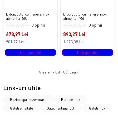
Bidon, butoi cu manere, inox
Bidon, butoi cu manere, inox
alimentar, 50l
alimentar, 75l
0 opinii
0 opinii
678,97 Lei
893,27 Lei
901,77 Lei
1.273,08 Lei
Indisponibil
Indisponibil
Afişare 1 - 8 din 8 (1 pagini)
Link-uri utile
Bazine apa (rezervoare)
Butoaie inox
Galeti emailate
Galeti fantana (put)
Galeti inox