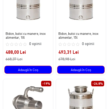
Bidon, butoi cu manere, inox
Bidon, butoi cu manere, inox
alimentar, 10l
alimentar, 15l
0 opinii
0 opinii
488,00 Lei
493,31 Lei
668,37 Lei
678,98 Lei
Adaugă în Coş
Adaugă în Coş
-19%
-24.8%