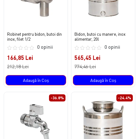
Robinet pentru bidon, butoi din
Bidon, butoi cu manere, inox
inox, filet 1/2
alimentar, 20l
0 opinii
0 opinii
166,85 Lei
565,45 Lei
212,18 Lei
774,46 Lei
Adaugă în Coş
Adaugă în Coş
-36.8%
-24.4%