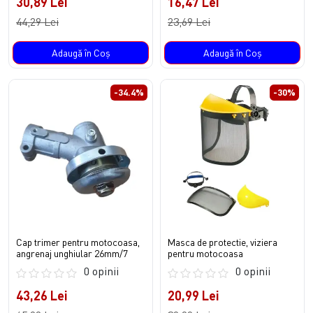
30,89 Lei
16,47 Lei
44,29 Lei
23,69 Lei
Adaugă în Coş
Adaugă în Coş
-34.4%
-30%
Cap trimer pentru motocoasa,
Masca de protectie, viziera
angrenaj unghiular 26mm/7
pentru motocoasa
0 opinii
0 opinii
43,26 Lei
20,99 Lei