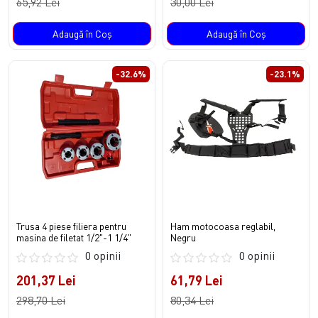
65,92 Lei
30,00 Lei
Adaugă în Coş
Adaugă în Coş
-32.6%
-23.1%
Trusa 4 piese filiera pentru
Ham motocoasa reglabil,
masina de filetat 1/2"-1 1/4"
Negru
0 opinii
0 opinii
201,37 Lei
61,79 Lei
298,70 Lei
80,34 Lei