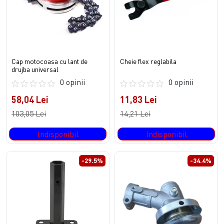
Cap motocoasa cu lant de
Cheie flex reglabila
drujba universal
0 opinii
0 opinii
58,04 Lei
11,83 Lei
103,05 Lei
14,21 Lei
Indisponibil
Indisponibil
-29.5%
-34.4%