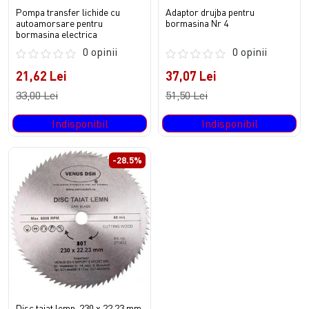
Pompa transfer lichide cu
Adaptor drujba pentru
autoamorsare pentru
bormasina Nr 4
bormasina electrica
0 opinii
0 opinii
21,62 Lei
37,07 Lei
33,00 Lei
51,50 Lei
Indisponibil
Indisponibil
-28.5%
Disc taiat lemn, 230 x 22.23 mm