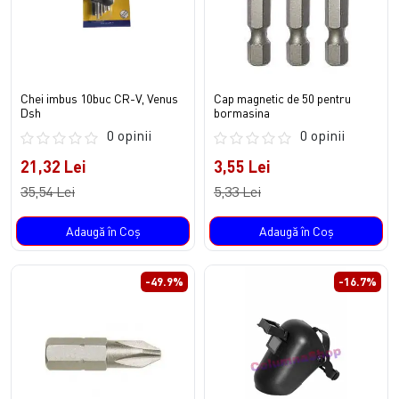
Chei imbus 10buc CR-V, Venus
Cap magnetic de 50 pentru
Dsh
bormasina
0 opinii
0 opinii
21,32 Lei
3,55 Lei
35,54 Lei
5,33 Lei
Adaugă în Coş
Adaugă în Coş
-49.9%
-16.7%