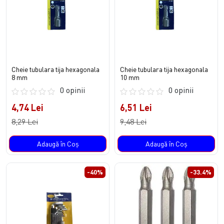
Cheie tubulara tija hexagonala
Cheie tubulara tija hexagonala
8 mm
10 mm
0 opinii
0 opinii
4,74 Lei
6,51 Lei
8,29 Lei
9,48 Lei
Adaugă în Coş
Adaugă în Coş
-40%
-33.4%