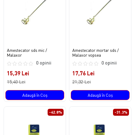
Amestecator sds mic /
Amestecator mortar sds /
Malaxor
Malaxor vopsea
0 opinii
0 opinii
15,39 Lei
17,76 Lei
15,40 Lei
21,32 Lei
Adaugă în Coş
Adaugă în Coş
-42.8%
-31.3%