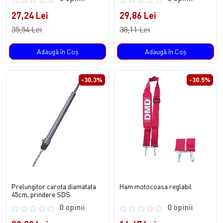
27,24 Lei
29,86 Lei
35,54 Lei
38,11 Lei
Adaugă în Coş
Adaugă în Coş
-30.3%
-30.5%
Prelungitor carota diamatata
Ham motocoasa reglabil
45cm, prindere SDS
0 opinii
0 opinii