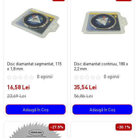
Disc diamantat segmentat, 115
Disc diamantat continuu, 180 x
x 1,8 mm
2,2 mm
0 opinii
0 opinii
16,58 Lei
35,54 Lei
23,69 Lei
56,86 Lei
Adaugă în Coş
Adaugă în Coş
-27.5%
-30.1%