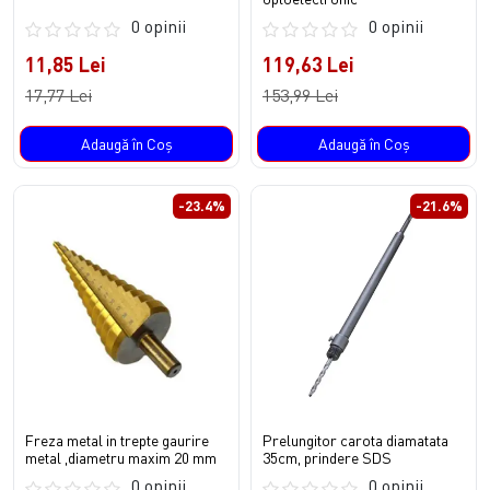
0 opinii
0 opinii
11,85 Lei
119,63 Lei
17,77 Lei
153,99 Lei
Adaugă în Coş
Adaugă în Coş
-23.4%
-21.6%
Freza metal in trepte gaurire
Prelungitor carota diamatata
metal ,diametru maxim 20 mm
35cm, prindere SDS
0 opinii
0 opinii