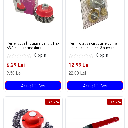
Perie (cupa) rotativa pentru flex
Perii rotative circulare cu tija
63.5 mm, sarma dura
pentru bormasina, 3 buc/set
0 opinii
0 opinii
6,29 Lei
12,99 Lei
9,50 Lei
22,00 Lei
Adaugă în Coş
Adaugă în Coş
-43.7%
-16.7%