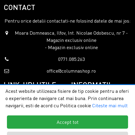
CONTACT
Pentru orice detalii contactati-ne folosind datele de mai jos:
Moara Domneasca, Ilfov, Int. Nicolae Odobescu, nr 7 -
Magazin exclusiv online
- Magazin exclusiv online
0771.085.263
office@columnashop.ro
LINK-URI UTILE
INFORMATII
Acest website utilizeaza fisiere de tip cookie pentru a oferi
o experienta de navigare cat mai buna. Prin continuarea
Acasa
Garantie si service
navigarii, esti de acord cu Politica cookie
Citeste mai mult
Despre noi
Detalii livrare
Categorii
Confidentialitate
Contact
Termeni si conditii
Accept tot
Formular retur