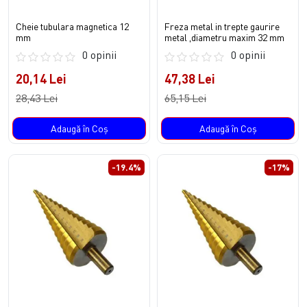
Cheie tubulara magnetica 12
Freza metal in trepte gaurire
mm
metal ,diametru maxim 32 mm
0 opinii
0 opinii
20,14 Lei
47,38 Lei
28,43 Lei
65,15 Lei
Adaugă în Coş
Adaugă în Coş
-19.4%
-17%