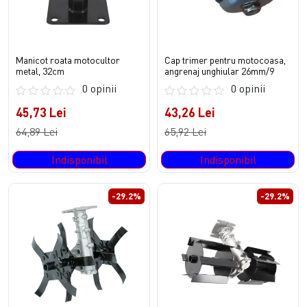
Manicot roata motocultor
Cap trimer pentru motocoasa,
metal, 32cm
angrenaj unghiular 26mm/9
0 opinii
0 opinii
45,73 Lei
43,26 Lei
64,89 Lei
65,92 Lei
Indisponibil
Indisponibil
-29.2%
-29.2%