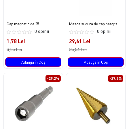
Cap magnetic de 25
Masca sudura de cap neagra
0 opinii
0 opinii
1,78 Lei
29,61 Lei
3,55 Lei
35,54 Lei
Adaugă în Coş
Adaugă în Coş
-29.2%
-27.3%