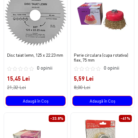
Disc taiat lemn, 125 x 22.23 mm
Perie circulara (cupa rotativa)
flex, 75 mm
0 opinii
0 opinii
15,45 Lei
5,59 Lei
21,32 Lei
8,00 Lei
Adaugă în Coş
Adaugă în Coş
-33.8%
-41%