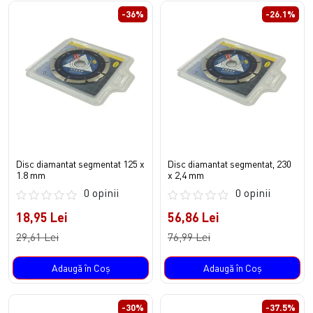
-36%
-26.1%
Disc diamantat segmentat 125 x
Disc diamantat segmentat, 230
1.8 mm
x 2,4 mm
0 opinii
0 opinii
18,95 Lei
56,86 Lei
29,61 Lei
76,99 Lei
Adaugă în Coş
Adaugă în Coş
-30%
-37.5%