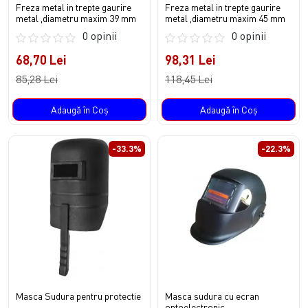
Freza metal in trepte gaurire
Freza metal in trepte gaurire
metal ,diametru maxim 39 mm
metal ,diametru maxim 45 mm
0 opinii
0 opinii
68,70 Lei
98,31 Lei
85,28 Lei
118,45 Lei
Adaugă în Coş
Adaugă în Coş
-33.3%
-22.3%
Masca Sudura pentru protectie
Masca sudura cu ecran
optoelectronic