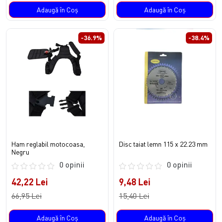
Adaugă în Coş
Adaugă în Coş
-36.9%
-38.4%
Ham reglabil motocoasa,
Disc taiat lemn 115 x 22.23 mm
Negru
0 opinii
0 opinii
42,22 Lei
9,48 Lei
66,95 Lei
15,40 Lei
Adaugă în Coş
Adaugă în Coş