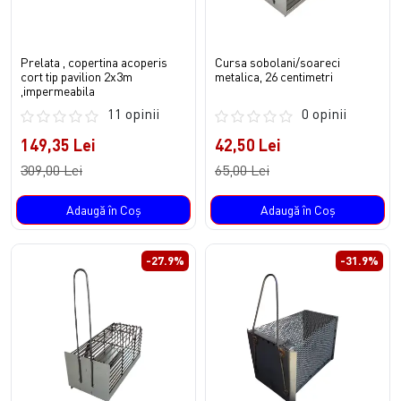
Prelata , copertina acoperis
Cursa sobolani/soareci
cort tip pavilion 2x3m
metalica, 26 centimetri
,impermeabila
11 opinii
0 opinii
149,35 Lei
42,50 Lei
309,00 Lei
65,00 Lei
Adaugă în Coş
Adaugă în Coş
-27.9%
-31.9%