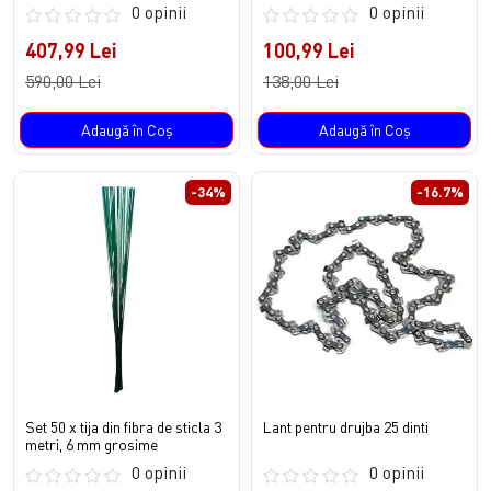
0 opinii
0 opinii
407,99 Lei
100,99 Lei
590,00 Lei
138,00 Lei
Adaugă în Coş
Adaugă în Coş
-34%
-16.7%
Set 50 x tija din fibra de sticla 3
Lant pentru drujba 25 dinti
metri, 6 mm grosime
0 opinii
0 opinii