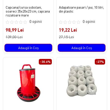
Capcana/cursa sobolani,
Adapatoare pasari / pui, 10 litri,
soareci 35x20x23 cm, capcana
din plastic
rozatoare mare
0 opinii
0 opinii
98,99 Lei
19,22 Lei
139,00 Lei
27,15 Lei
Adaugă în Coş
Adaugă în Coş
-30.6%
-27%