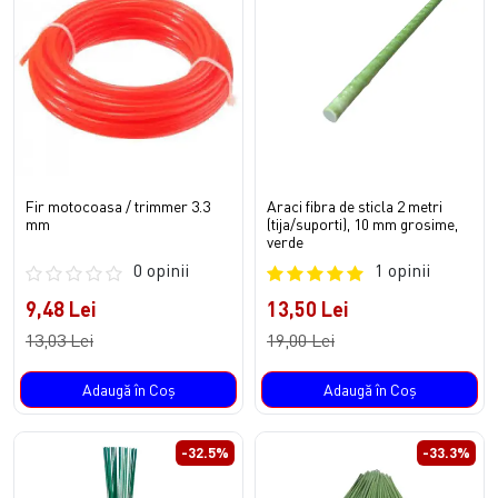
Fir motocoasa / trimmer 3.3
Araci fibra de sticla 2 metri
mm
(tija/suporti), 10 mm grosime,
verde
0 opinii
1 opinii
9,48 Lei
13,50 Lei
13,03 Lei
19,00 Lei
Adaugă în Coş
Adaugă în Coş
-32.5%
-33.3%