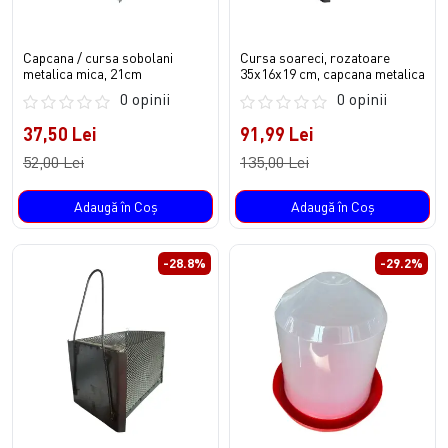
Capcana / cursa sobolani
Cursa soareci, rozatoare
metalica mica, 21cm
35x16x19 cm, capcana metalica
0 opinii
0 opinii
37,50 Lei
91,99 Lei
52,00 Lei
135,00 Lei
Adaugă în Coş
Adaugă în Coş
-28.8%
-29.2%