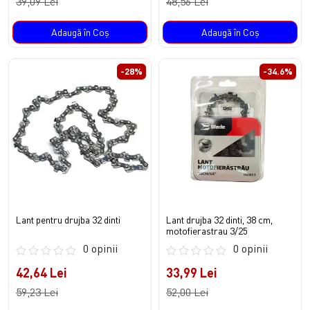
39,09 Lei
48,56 Lei
Adaugă în Coş
Adaugă în Coş
-28%
-34.6%
Lant pentru drujba 32 dinti
Lant drujba 32 dinti, 38 cm,
motofierastrau 3/25
0 opinii
0 opinii
42,64 Lei
33,99 Lei
59,23 Lei
52,00 Lei