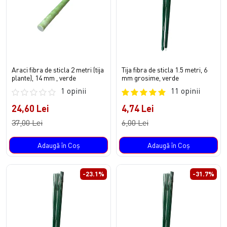
Araci fibra de sticla 2 metri (tija
Tija fibra de sticla 1.5 metri, 6
plante), 14 mm , verde
mm grosime, verde
1 opinii
11 opinii
24,60 Lei
4,74 Lei
37,00 Lei
6,00 Lei
Adaugă în Coş
Adaugă în Coş
-23.1%
-31.7%