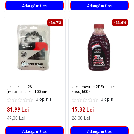
Adaugă în Coş
Adaugă în Coş
-34.7%
-33.4%
Lant drujba 28 dinti,
Ulei amestec 2T Standard,
(motofierastrau) 33 cm
rosu, 500ml
0 opinii
0 opinii
31,99 Lei
17,32 Lei
49,00 Lei
26,00 Lei
Adaugă în Coş
Adaugă în Coş