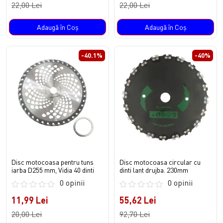
22,00 Lei
22,00 Lei
Adaugă în Coş
Adaugă în Coş
-40.1%
-40%
Disc motocoasa pentru tuns
Disc motocoasa circular cu
iarba D255 mm, Vidia 40 dinti
dinti lant drujba. 230mm
0 opinii
0 opinii
11,99 Lei
55,62 Lei
20,00 Lei
92,70 Lei