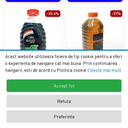
-33.4%
-27%
Acest website utilizeaza fisiere de tip cookie pentru a oferi
o experienta de navigare cat mai buna. Prin continuarea
navigarii, esti de acord cu Politica cookie
Citeste mai mult
Ulei amestec Hexol Eco 2T,
Ulei protectie lama , lant 1L
verde, 500ml
Accept tot
0 opinii
0 opinii
17,32 Lei
16,44 Lei
Refuza
26,00 Lei
22,51 Lei
Preferinte
Adaugă în Coş
Adaugă în Coş