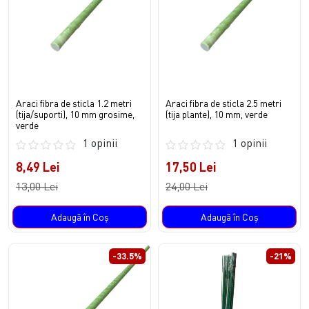
Araci fibra de sticla 1.2 metri
Araci fibra de sticla 2.5 metri
(tija/suporti), 10 mm grosime,
(tija plante), 10 mm, verde
verde
1 opinii
1 opinii
8,49 Lei
17,50 Lei
13,00 Lei
24,00 Lei
Adaugă în Coş
Adaugă în Coş
-33.5%
-21%