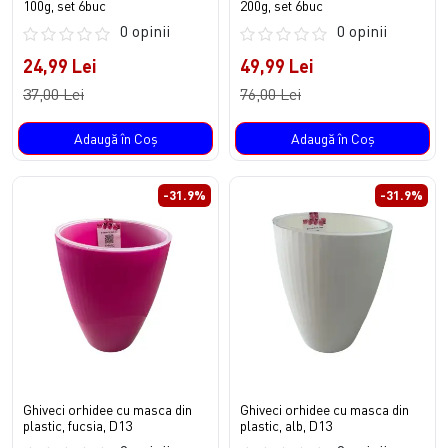
100g, set 6buc
200g, set 6buc
0 opinii
0 opinii
24,99 Lei
49,99 Lei
37,00 Lei
76,00 Lei
Adaugă în Coş
Adaugă în Coş
-31.9%
-31.9%
Ghiveci orhidee cu masca din
Ghiveci orhidee cu masca din
plastic, fucsia, D13
plastic, alb, D13