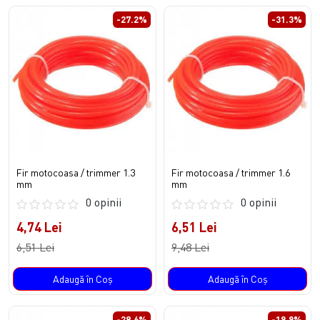
-27.2%
-31.3%
Fir motocoasa / trimmer 1.3
Fir motocoasa / trimmer 1.6
mm
mm
0 opinii
0 opinii
4,74 Lei
6,51 Lei
6,51 Lei
9,48 Lei
Adaugă în Coş
Adaugă în Coş
-28.6%
-19.9%