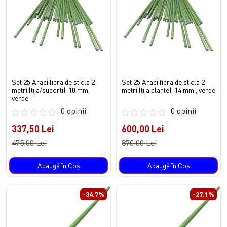
Set 25 Araci fibra de sticla 2
Set 25 Araci fibra de sticla 2
metri (tija/suporti), 10 mm,
metri (tija plante), 14 mm , verde
verde
0 opinii
0 opinii
337,50 Lei
600,00 Lei
475,00 Lei
870,00 Lei
Adaugă în Coş
Adaugă în Coş
-34.7%
-27.1%