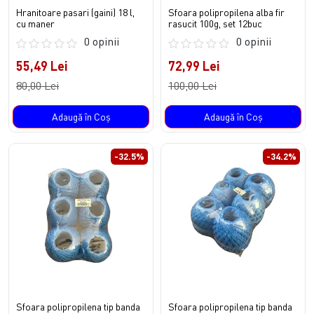
Hranitoare pasari (gaini) 18 l,
Sfoara polipropilena alba fir
cu maner
rasucit 100g, set 12buc
0 opinii
0 opinii
55,49 Lei
72,99 Lei
80,00 Lei
100,00 Lei
Adaugă în Coş
Adaugă în Coş
-32.5%
-34.2%
Sfoara polipropilena tip banda
Sfoara polipropilena tip banda