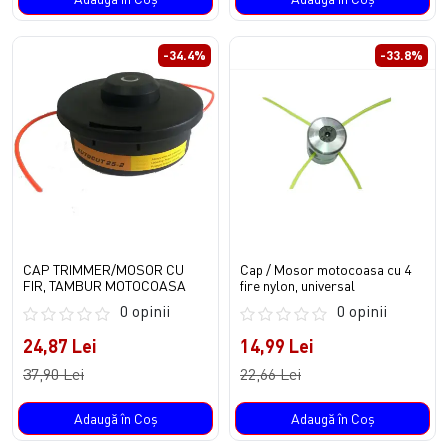
-34.4%
-33.8%
CAP TRIMMER/MOSOR CU
Cap / Mosor motocoasa cu 4
FIR, TAMBUR MOTOCOASA
fire nylon, universal
0 opinii
0 opinii
24,87 Lei
14,99 Lei
37,90 Lei
22,66 Lei
Adaugă în Coş
Adaugă în Coş