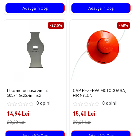
Adaugă în Coş
Adaugă în Coş
-27.5%
-48%
Disc motocoasa zimtat
CAP REZERVA MOTOCOASA,
305x1.6x25.4mmx2T
FIR NYLON
0 opinii
0 opinii
14,94 Lei
15,40 Lei
20,60 Lei
29,61 Lei
Adaugă în Coş
Adaugă în Coş