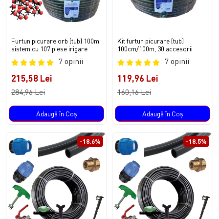
Furtun picurare orb (tub) 100m,
Kit furtun picurare (tub)
sistem cu 107 piese irigare
100cm/100m, 30 accesorii
7 opinii
7 opinii
215,58 Lei
119,96 Lei
284,96 Lei
160,16 Lei
Adaugă în Coş
Adaugă în Coş
-18.6%
-18.5%