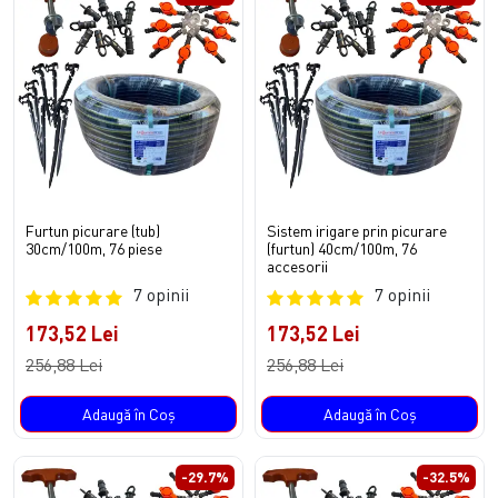
Furtun picurare (tub)
Sistem irigare prin picurare
30cm/100m, 76 piese
(furtun) 40cm/100m, 76
accesorii
7 opinii
7 opinii
173,52 Lei
173,52 Lei
256,88 Lei
256,88 Lei
Adaugă în Coş
Adaugă în Coş
-29.7%
-32.5%