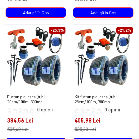
Adaugă în Coş
Adaugă în Coş
-25.3%
-21.2%
Furtun picurare (tub)
Kit furtun picurare (tub)
20cm/100m, 300mp
25cm/100m, 300mp
0 opinii
0 opinii
384,56 Lei
405,98 Lei
535,60 Lei
535,60 Lei