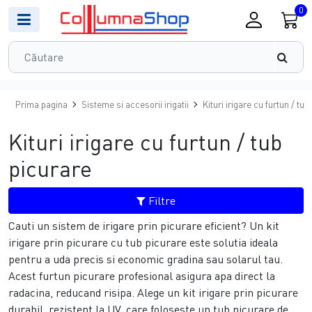
0
Prima pagina
Sisteme si accesorii irigatii
Kituri irigare cu furtun / tub
Kituri irigare cu furtun / tub
picurare
Filtre
Cauti un sistem de irigare prin picurare eficient? Un kit
irigare prin picurare cu tub picurare este solutia ideala
pentru a uda precis si economic gradina sau solarul tau.
Acest furtun picurare profesional asigura apa direct la
radacina, reducand risipa. Alege un kit irigare prin picurare
durabil, rezistent la UV, care foloseste un tub picurare de