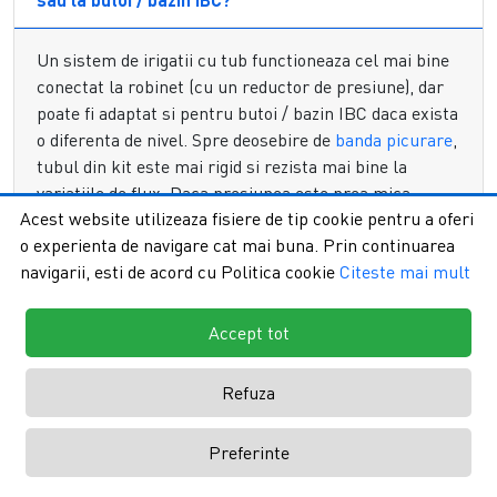
cu Tub Picurare de lunga durata?
Investitia intr-un
sistem de irigare prin picurare
complet
Un
sistem de irigatii
cu tub functioneaza cel mai bine
iti ofera control total asupra resurselor de apa. Spre
conectat la robinet (cu un reductor de presiune), dar
deosebire de banda de picurare, acest
kit irigare prin
poate fi adaptat si pentru butoi / bazin IBC daca exista
picurare
utilizeaza un
tub picurare
cu pereti grosi, ceea ce
o diferenta de nivel. Spre deosebire de
banda picurare
,
ii confera o durata de viata de cativa ani buni, chiar si in
tubul din kit este mai rigid si rezista mai bine la
conditii de expunere solara intensa. Acest
furtun picurare
variatiile de flux. Daca presiunea este prea mica
este prevazut cu picuratori care mentin un debit constant,
Acest website utilizeaza fisiere de tip cookie pentru a oferi
pentru intreg sistemul, poti suplimenta udarea la
prevenind infundarea cu sedimente sau alge. Prin instalarea
o experienta de navigare cat mai buna. Prin continuarea
radacina cu
stropitori gradina
in zonele izolate.
unui astfel de
sistem de irigare prin picurare
, mentii solul
navigarii, esti de acord cu Politica cookie
Citeste mai mult
aerat si previi aparitia bolilor foliare, deoarece apa nu atinge
Cat de rezistent este un sistem cu tub picurare
frunzele plantelor. Un
kit irigare prin picurare
bine
fata de unul cu banda?
Accept tot
configurat este inima oricarei gospodarii moderne,
asigurand umiditatea constanta necesara dezvoltarii
Se poate automatiza un sistem de irigatii cu tub
Refuza
armonioase a culturilor.
picurare?
Avantajele utilizarii unui Furtun Picurare
Preferinte
in gradina ta
Ce contine un kit de irigare prin picurare
complet?