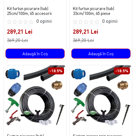
Kit furtun picurare (tub)
Kit furtun picurare (tub)
25cm/100m, 65 accesorii
33cm/100m, 65 piese
0 opinii
0 opinii
289,21 Lei
289,21 Lei
369,20 Lei
369,20 Lei
Adaugă în Coş
Adaugă în Coş
-18.5%
-18.5%
Furtun picurare (tub)
Sistem irigare prin picurare