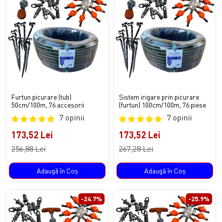
Furtun picurare (tub)
Sistem irigare prin picurare
50cm/100m, 76 accesorii
(furtun) 100cm/100m, 76 piese
7 opinii
7 opinii
173,52 Lei
173,52 Lei
256,88 Lei
267,28 Lei
Adaugă în Coş
Adaugă în Coş
-24.7%
-25.9%