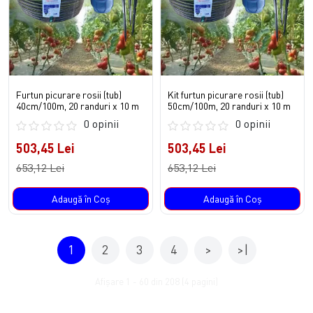
Furtun picurare rosii (tub)
Kit furtun picurare rosii (tub)
40cm/100m, 20 randuri x 10 m
50cm/100m, 20 randuri x 10 m
0 opinii
0 opinii
503,45 Lei
503,45 Lei
653,12 Lei
653,12 Lei
Adaugă în Coş
Adaugă în Coş
1
2
3
4
>
>|
Afişare 1 - 60 din 208 (4 pagini)