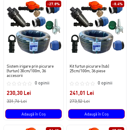
-27.8%
-8.4%
Sistem irigare prin picurare
Kit furtun picurare (tub)
(furtun) 30cm/100m, 36
25cm/100m, 36 piese
accesorii
0 opinii
0 opinii
230,30 Lei
241,01 Lei
331,76 Lei
273,52 Lei
Adaugă în Coş
Adaugă în Coş