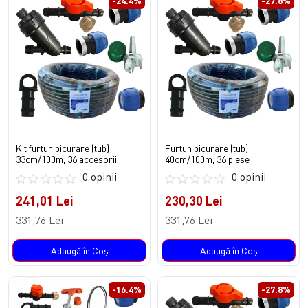
-24.4%
-27.8%
Kit furtun picurare (tub)
Furtun picurare (tub)
33cm/100m, 36 accesorii
40cm/100m, 36 piese
0 opinii
0 opinii
241,01 Lei
230,30 Lei
331,76 Lei
331,76 Lei
Adaugă în Coş
Adaugă în Coş
-16.4%
-27.8%