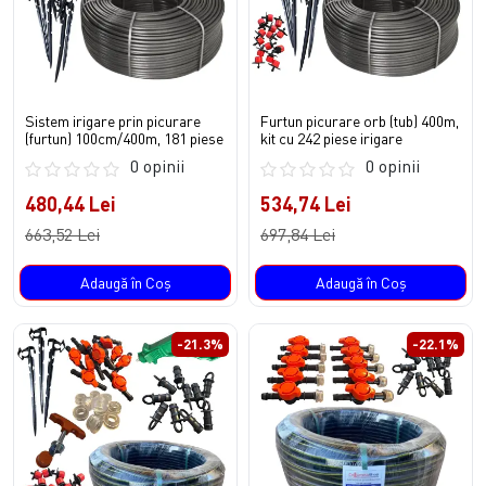
Sistem irigare prin picurare
Furtun picurare orb (tub) 400m,
(furtun) 100cm/400m, 181 piese
kit cu 242 piese irigare
0 opinii
0 opinii
480,44 Lei
534,74 Lei
663,52 Lei
697,84 Lei
Adaugă în Coş
Adaugă în Coş
-21.3%
-22.1%