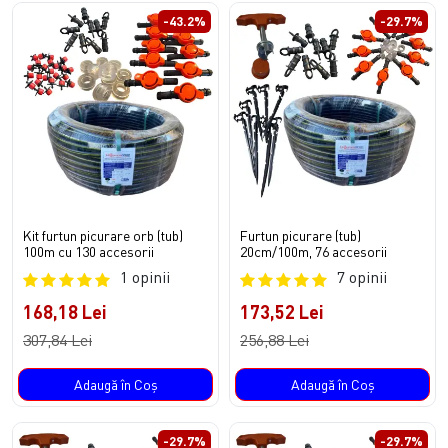
-43.2%
-29.7%
Kit furtun picurare orb (tub)
Furtun picurare (tub)
100m cu 130 accesorii
20cm/100m, 76 accesorii
1 opinii
7 opinii
168,18 Lei
173,52 Lei
307,84 Lei
256,88 Lei
Adaugă în Coş
Adaugă în Coş
-29.7%
-29.7%