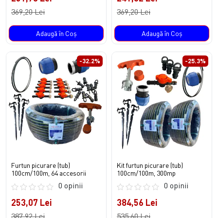
369,20 Lei
369,20 Lei
Adaugă în Coş
Adaugă în Coş
-32.2%
-25.3%
Furtun picurare (tub)
Kit furtun picurare (tub)
100cm/100m, 64 accesorii
100cm/100m, 300mp
0 opinii
0 opinii
253,07 Lei
384,56 Lei
387,92 Lei
535,60 Lei