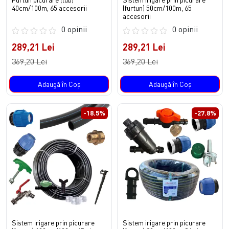
40cm/100m, 65 accesorii
(furtun) 50cm/100m, 65
accesorii
0 opinii
0 opinii
289,21 Lei
289,21 Lei
369,20 Lei
369,20 Lei
Adaugă în Coş
Adaugă în Coş
-18.5%
-27.8%
Sistem irigare prin picurare
Sistem irigare prin picurare