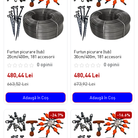
Furtun picurare (tub)
Furtun picurare (tub)
20cm/400m, 181 accesorii
30cm/400m, 181 accesorii
0 opinii
0 opinii
480,44 Lei
480,44 Lei
663,52 Lei
673,92 Lei
Adaugă în Coş
Adaugă în Coş
-24.7%
-16.6%