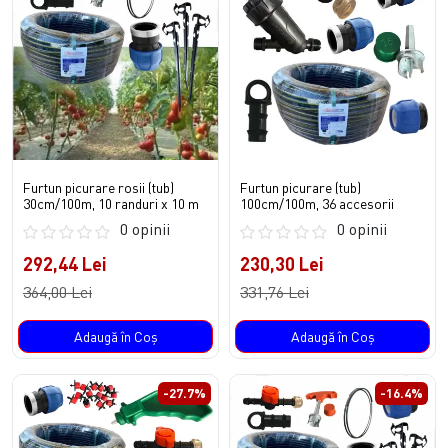
Furtun picurare rosii (tub)
Furtun picurare (tub)
30cm/100m, 10 randuri x 10 m
100cm/100m, 36 accesorii
0 opinii
0 opinii
292,44 Lei
230,30 Lei
364,00 Lei
331,76 Lei
Adaugă în Coş
Adaugă în Coş
-27.7%
-16.4%