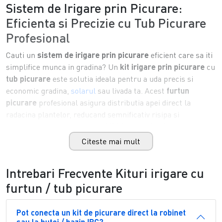
Sistem de Irigare prin Picurare:
Eficienta si Precizie cu Tub Picurare
Profesional
Cauti un
sistem de irigare prin picurare
eficient care sa iti
simplifice munca in gradina? Un
kit irigare prin picurare
cu
tub picurare
este solutia ideala pentru a uda precis si
economic gradina,
solarul
sau livada ta. Acest
furtun
picurare
profesional asigura distributia apei direct la
radacina plantelor, reducand semnificativ risipa si
evaporarea inutila. Alege un
kit irigare prin picurare
durabil, rezistent la radiatiile UV si la variatiile de
Citeste mai mult
temperatura, care foloseste un
tub picurare
de inalta
calitate pentru a garanta recolte sanatoase si bogate an de
Intrebari Frecvente Kituri irigare cu
an. Nu mai pierde timp pretios cu udarea manuala; cumpara
furtun / tub picurare
un
sistem de irigare prin picurare
acum si bucura-te de o
automatizare inteligenta la tine acasa!
Pot conecta un kit de picurare direct la robinet
De ce sa alegi un Kit Irigare prin Picurare
sau la butoi / bazin IBC?