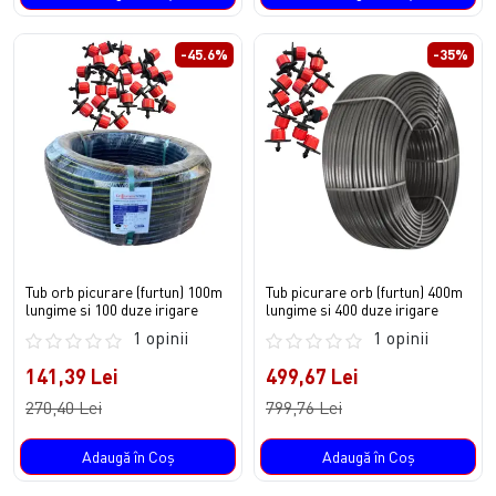
-45.6%
-35%
Tub orb picurare (furtun) 100m
Tub picurare orb (furtun) 400m
lungime si 100 duze irigare
lungime si 400 duze irigare
1 opinii
1 opinii
141,39 Lei
499,67 Lei
270,40 Lei
799,76 Lei
Adaugă în Coş
Adaugă în Coş