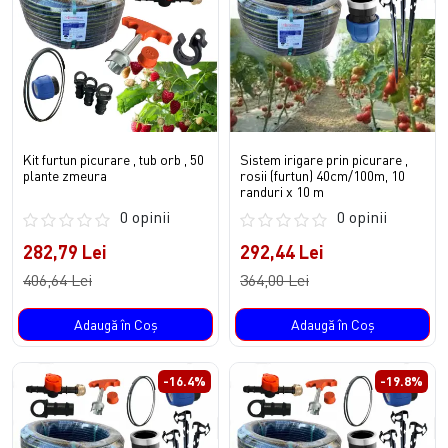
Kit furtun picurare , tub orb , 50
Sistem irigare prin picurare ,
plante zmeura
rosii (furtun) 40cm/100m, 10
randuri x 10 m
0 opinii
0 opinii
282,79 Lei
292,44 Lei
406,64 Lei
364,00 Lei
Adaugă în Coş
Adaugă în Coş
-16.4%
-19.8%