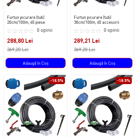
Furtun picurare (tub)
Furtun picurare (tub)
20cm/100m, 65 piese
30cm/100m, 65 accesorii
0 opinii
0 opinii
288,80 Lei
289,21 Lei
369,20 Lei
369,20 Lei
Adaugă în Coş
Adaugă în Coş
-18.5%
-18.5%