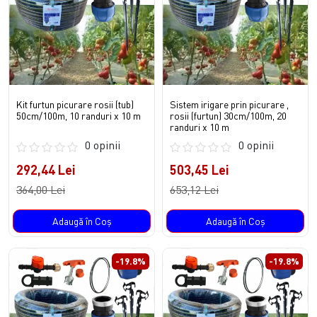
Kit furtun picurare rosii (tub)
Sistem irigare prin picurare ,
50cm/100m, 10 randuri x 10 m
rosii (furtun) 30cm/100m, 20
randuri x 10 m
0 opinii
0 opinii
292,44 Lei
503,45 Lei
364,00 Lei
653,12 Lei
Adaugă în Coş
Adaugă în Coş
-19.8%
-19.8%