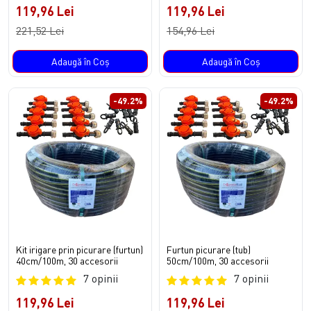
119,96 Lei
119,96 Lei
221,52 Lei
154,96 Lei
Adaugă în Coş
Adaugă în Coş
-49.2%
-49.2%
Kit irigare prin picurare (furtun)
Furtun picurare (tub)
40cm/100m, 30 accesorii
50cm/100m, 30 accesorii
7 opinii
7 opinii
119,96 Lei
119,96 Lei