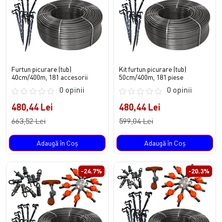
Furtun picurare (tub)
Kit furtun picurare (tub)
40cm/400m, 181 accesorii
50cm/400m, 181 piese
0 opinii
0 opinii
480,44 Lei
480,44 Lei
663,52 Lei
599,04 Lei
Adaugă în Coş
Adaugă în Coş
-24.7%
-20.3%