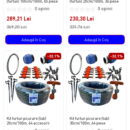
(furtun) 100cm/100m, 65 piese
(furtun) 20cm/100m, 36 piese
0 opinii
0 opinii
289,21 Lei
230,30 Lei
369,20 Lei
331,76 Lei
Adaugă în Coş
Adaugă în Coş
-32.1%
-32.1%
Kit furtun picurare (tub)
Kit furtun picurare (tub)
20cm/100m, 64 accesorii
30cm/100m, 64 piese