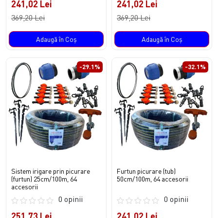
241,02 Lei
241,02 Lei
369,20 Lei
369,20 Lei
Adaugă în Coş
Adaugă în Coş
-29.1%
-32.1%
Sistem irigare prin picurare
Furtun picurare (tub)
(furtun) 25cm/100m, 64
50cm/100m, 64 accesorii
accesorii
0 opinii
0 opinii
251,73 Lei
241,02 Lei