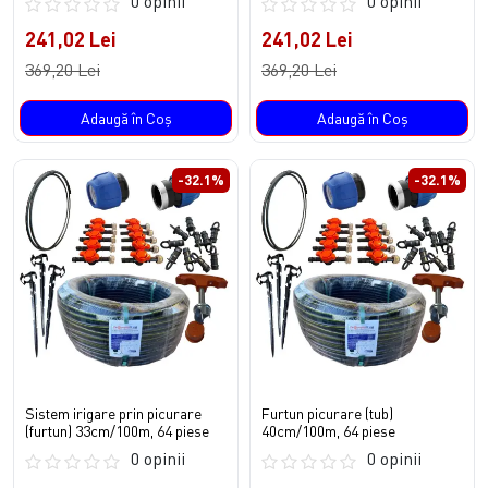
0 opinii
0 opinii
241,02 Lei
241,02 Lei
369,20 Lei
369,20 Lei
Adaugă în Coş
Adaugă în Coş
-32.1%
-32.1%
Sistem irigare prin picurare
Furtun picurare (tub)
(furtun) 33cm/100m, 64 piese
40cm/100m, 64 piese
0 opinii
0 opinii