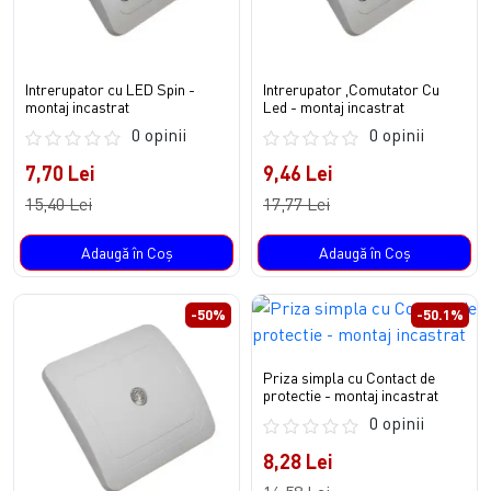
Intrerupator cu LED Spin -
Intrerupator ,Comutator Cu
montaj incastrat
Led - montaj incastrat
0 opinii
0 opinii
7,70 Lei
9,46 Lei
15,40 Lei
17,77 Lei
Adaugă în Coş
Adaugă în Coş
-50%
-50.1%
Priza simpla cu Contact de
protectie - montaj incastrat
0 opinii
8,28 Lei