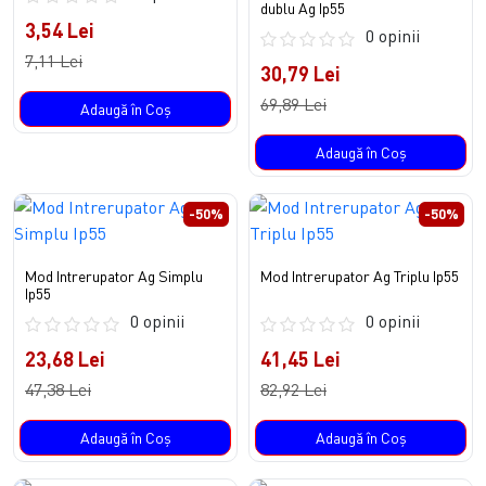
dublu Ag Ip55
3,54 Lei
0 opinii
7,11 Lei
30,79 Lei
69,89 Lei
Adaugă în Coş
Adaugă în Coş
-50%
-50%
Mod Intrerupator Ag Simplu
Mod Intrerupator Ag Triplu Ip55
Ip55
0 opinii
0 opinii
23,68 Lei
41,45 Lei
47,38 Lei
82,92 Lei
Adaugă în Coş
Adaugă în Coş