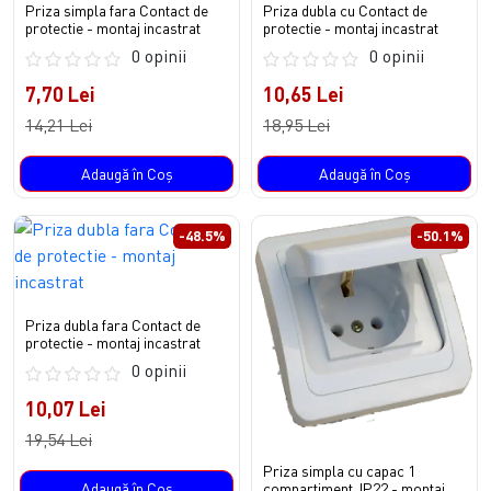
Priza simpla fara Contact de
Priza dubla cu Contact de
protectie - montaj incastrat
protectie - montaj incastrat
0 opinii
0 opinii
7,70 Lei
10,65 Lei
14,21 Lei
18,95 Lei
Adaugă în Coş
Adaugă în Coş
-48.5%
-50.1%
Priza dubla fara Contact de
protectie - montaj incastrat
0 opinii
10,07 Lei
19,54 Lei
Priza simpla cu capac 1
Adaugă în Coş
compartiment, IP22 - montaj