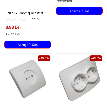
16,58 Lei
Adaugă în Coş
Priza TV - montaj incastrat
0 opinii
8,88 Lei
17,77 Lei
Adaugă în Coş
-45.8%
-43.8%