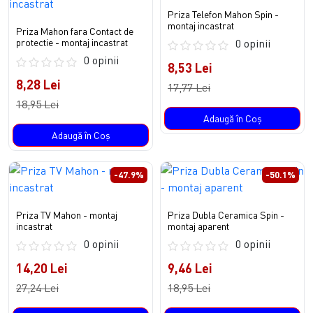
Priza Telefon Mahon Spin -
montaj incastrat
Priza Mahon fara Contact de
protectie - montaj incastrat
0 opinii
0 opinii
8,53 Lei
8,28 Lei
17,77 Lei
18,95 Lei
Adaugă în Coş
Adaugă în Coş
-47.9%
-50.1%
Priza TV Mahon - montaj
Priza Dubla Ceramica Spin -
incastrat
montaj aparent
0 opinii
0 opinii
14,20 Lei
9,46 Lei
27,24 Lei
18,95 Lei