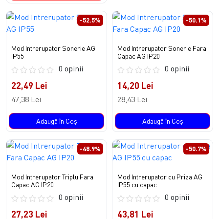
-52.5%
-50.1%
Mod Intrerupator Sonerie AG
Mod Intrerupator Sonerie Fara
IP55
Capac AG IP20
0 opinii
0 opinii
22,49 Lei
14,20 Lei
47,38 Lei
28,43 Lei
Adaugă în Coş
Adaugă în Coş
-48.9%
-50.7%
Mod Intrerupator Triplu Fara
Mod Intrerupator cu Priza AG
Capac AG IP20
IP55 cu capac
0 opinii
0 opinii
27,23 Lei
43,81 Lei