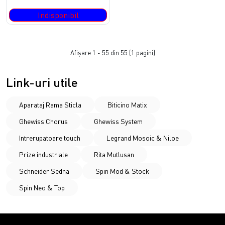
Indisponibil
Afişare 1 - 55 din 55 (1 pagini)
Link-uri utile
Aparataj Rama Sticla
Biticino Matix
Ghewiss Chorus
Ghewiss System
Intrerupatoare touch
Legrand Mosoic & Niloe
Prize industriale
Rita Mutlusan
Schneider Sedna
Spin Mod & Stock
Spin Neo & Top