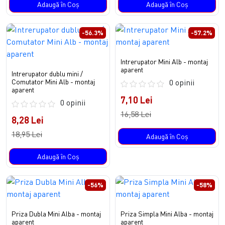
Adaugă în Coş
Adaugă în Coş
-56.3%
-57.2%
Intrerupator Mini Alb - montaj
aparent
Intrerupator dublu mini /
Comutator Mini Alb - montaj
0 opinii
aparent
7,10 Lei
0 opinii
16,58 Lei
8,28 Lei
18,95 Lei
Adaugă în Coş
Adaugă în Coş
-56%
-58%
Priza Dubla Mini Alba - montaj
Priza Simpla Mini Alba - montaj
aparent
aparent