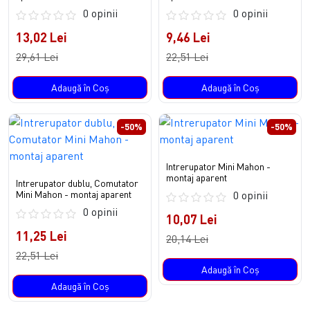
0 opinii
0 opinii
13,02 Lei
9,46 Lei
29,61 Lei
22,51 Lei
Adaugă în Coş
Adaugă în Coş
-50%
-50%
Intrerupator Mini Mahon -
montaj aparent
Intrerupator dublu, Comutator
Mini Mahon - montaj aparent
0 opinii
0 opinii
10,07 Lei
11,25 Lei
20,14 Lei
22,51 Lei
Adaugă în Coş
Adaugă în Coş