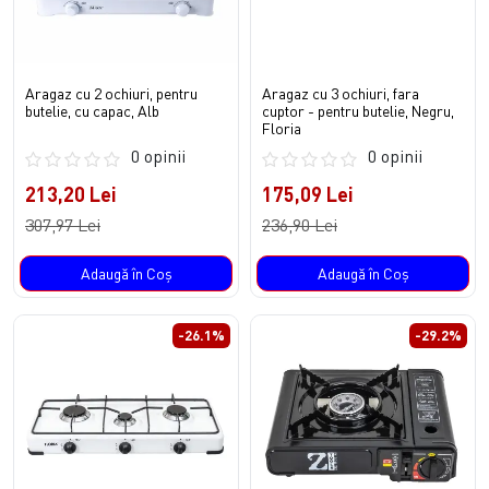
Aragaz cu 2 ochiuri, pentru
Aragaz cu 3 ochiuri, fara
butelie, cu capac, Alb
cuptor - pentru butelie, Negru,
Floria
0 opinii
0 opinii
213,20 Lei
175,09 Lei
307,97 Lei
236,90 Lei
Adaugă în Coş
Adaugă în Coş
-26.1%
-29.2%