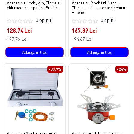
Aragaz cu 1 ochi, Alb, Floria si
Aragaz cu 2 ochiuri, Negru,
chit racordare pentru Butelie
Floria si chit racordare pentru
Butelie
0 opinii
0 opinii
128,74 Lei
167,89 Lei
197,76 Lei
194,67 Lei
Adaugă în Coş
Adaugă în Coş
-33.9%
-24%
Aragaz cu 2 ochiuri si capac
Aragaz portabil cu aprindere