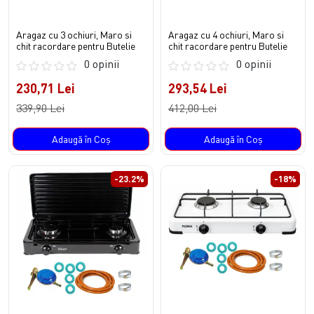
Aragaz cu 3 ochiuri, Maro si
Aragaz cu 4 ochiuri, Maro si
chit racordare pentru Butelie
chit racordare pentru Butelie
0 opinii
0 opinii
230,71 Lei
293,54 Lei
339,90 Lei
412,00 Lei
Adaugă în Coş
Adaugă în Coş
-23.2%
-18%