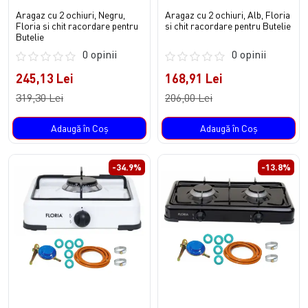
Aragaz cu 2 ochiuri, Negru,
Aragaz cu 2 ochiuri, Alb, Floria
Floria si chit racordare pentru
si chit racordare pentru Butelie
Butelie
0 opinii
0 opinii
245,13 Lei
168,91 Lei
319,30 Lei
206,00 Lei
Adaugă în Coş
Adaugă în Coş
-34.9%
-13.8%