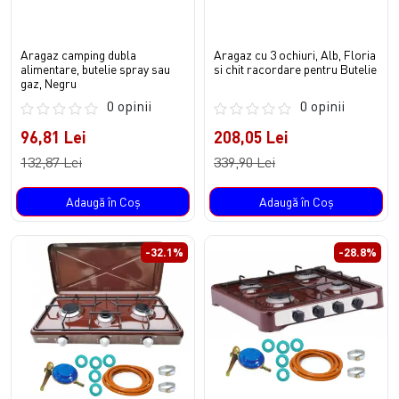
Aragaz camping dubla
Aragaz cu 3 ochiuri, Alb, Floria
alimentare, butelie spray sau
si chit racordare pentru Butelie
gaz, Negru
0 opinii
0 opinii
96,81 Lei
208,05 Lei
132,87 Lei
339,90 Lei
Adaugă în Coş
Adaugă în Coş
-32.1%
-28.8%