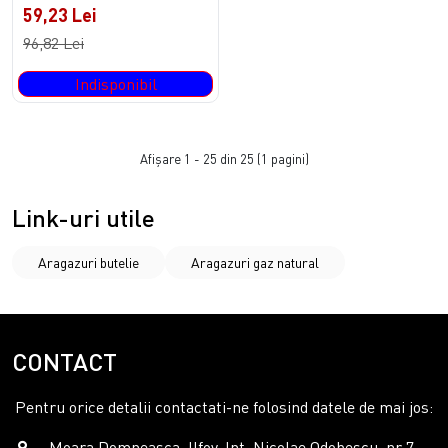
59,23 Lei
96,82 Lei
Indisponibil
Afişare 1 - 25 din 25 (1 pagini)
Link-uri utile
Aragazuri butelie
Aragazuri gaz natural
CONTACT
Pentru orice detalii contactati-ne folosind datele de mai jos:
Moara Domneasca, Ilfov, Int. Nicolae Odobescu, nr 7 -