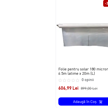
-
Folie pentru solar 180 micron
6.5m latime x 20m (L)
0 opinii
606,99 Lei
899,00 Lei
Adaugă în Coş