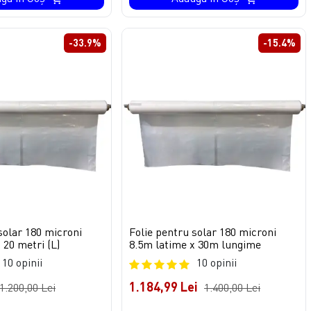
-33.9%
-15.4%
solar 180 microni
Folie pentru solar 180 microni
 20 metri (L)
8.5m latime x 30m lungime
10 opinii
10 opinii
1.184,99 Lei
1.200,00 Lei
1.400,00 Lei