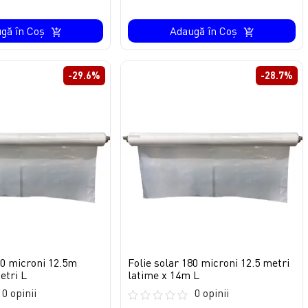
gă în Coş
Adaugă în Coş
-29.6%
-28.7%
80 microni 12.5m
Folie solar 180 microni 12.5 metri
etri L
latime x 14m L
0 opinii
0 opinii