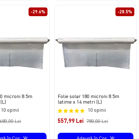
-29.6%
-28.5%
80 microni 8.5m
Folie solar 180 microni 8.5m
(L)
latime x 14 metri (L)
10 opinii
10 opinii
557,99 Lei
680,00 Lei
780,00 Lei
gă în Coş
Adaugă în Coş