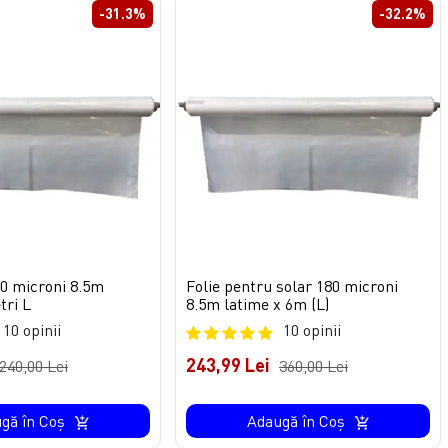
-31.3%
-32.2%
80 microni 8.5m
Folie pentru solar 180 microni
tri L
8.5m latime x 6m (L)
10 opinii
10 opinii
243,99 Lei
240,00 Lei
360,00 Lei
gă în Coş
Adaugă în Coş