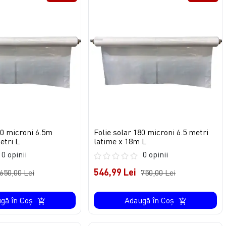
80 microni 6.5m
Folie solar 180 microni 6.5 metri
etri L
latime x 18m L
0 opinii
0 opinii
546,99 Lei
650,00 Lei
750,00 Lei
gă în Coş
Adaugă în Coş