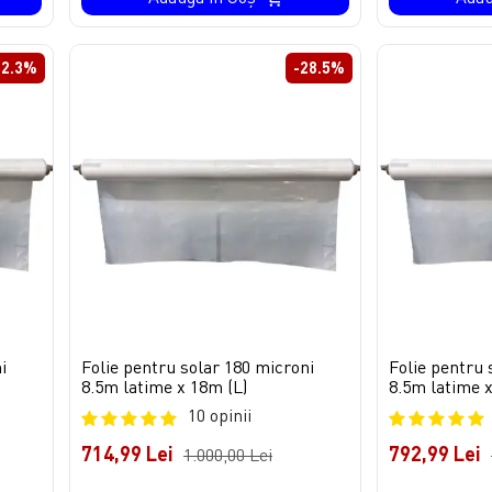
32.3%
-28.5%
i
Folie pentru solar 180 microni
Folie pentru 
8.5m latime x 18m (L)
8.5m latime x
10 opinii
714,99 Lei
792,99 Lei
1.000,00 Lei