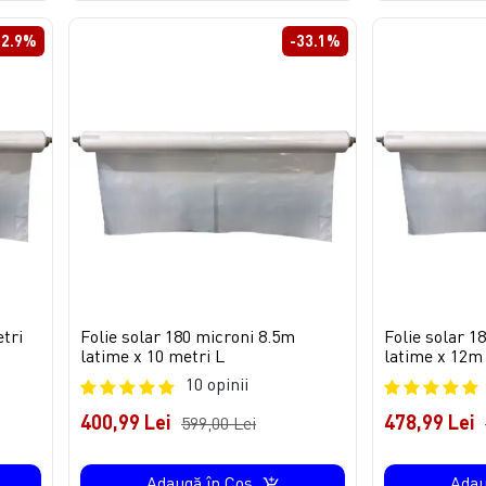
32.9%
-33.1%
etri
Folie solar 180 microni 8.5m
Folie solar 1
latime x 10 metri L
latime x 12m 
10 opinii
400,99 Lei
478,99 Lei
599,00 Lei
Adaugă în Coş
Adau