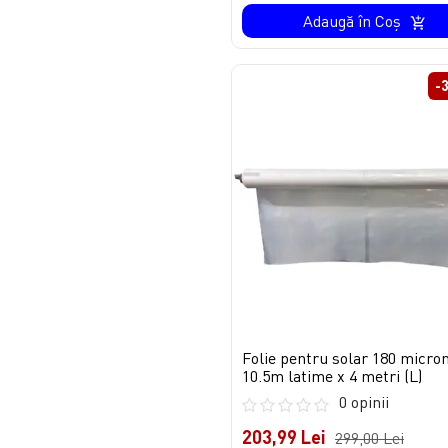
Adaugă în Coş
-
Folie pentru solar 180 micron
10.5m latime x 4 metri (L)
0 opinii
203,99 Lei
299,00 Lei