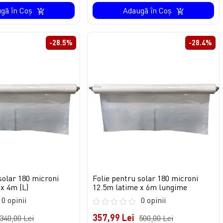
gă în Coş
Adaugă în Coş
-28.5%
-28.4%
solar 180 microni
Folie pentru solar 180 microni
x 4m (L)
12.5m latime x 6m lungime
0 opinii
0 opinii
357,99 Lei
340,00 Lei
500,00 Lei