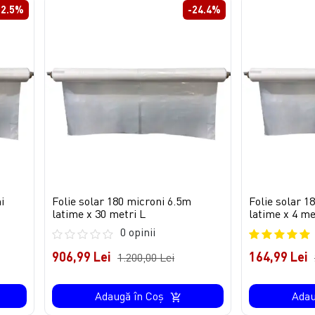
32.5%
-24.4%
i
Folie solar 180 microni 6.5m
Folie solar 1
latime x 30 metri L
latime x 4 me
0 opinii
906,99 Lei
164,99 Lei
1.200,00 Lei
Adaugă în Coş
Adau