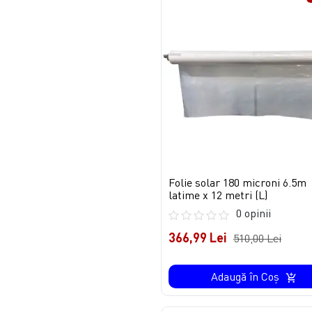
Folie solar 180 microni 6.5m
latime x 12 metri (L)
0 opinii
366,99 Lei
510,00 Lei
Adaugă în Coş