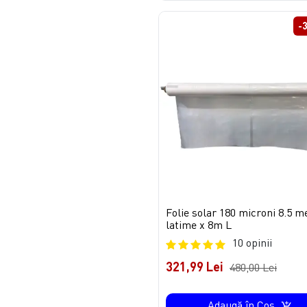
-
Folie solar 180 microni 8.5 m
latime x 8m L
10 opinii
321,99 Lei
480,00 Lei
Adaugă în Coş