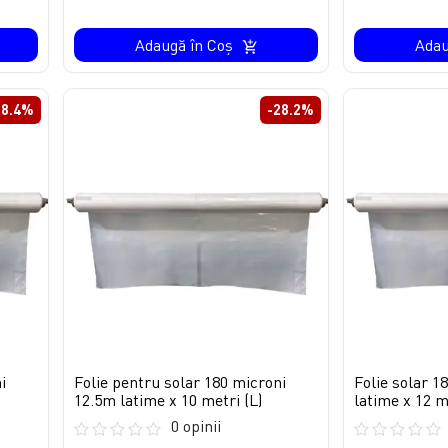
Adaugă în Coş
Adau
28.4%
-28.2%
i
Folie pentru solar 180 microni
Folie solar 1
12.5m latime x 10 metri (L)
latime x 12 m
0 opinii