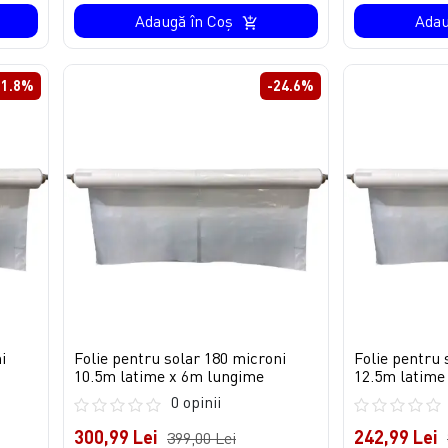
Adaugă în Coş
Adau
31.8%
-24.6%
i
Folie pentru solar 180 microni
Folie pentru 
10.5m latime x 6m lungime
12.5m latime 
0 opinii
300,99 Lei
242,99 Lei
399,00 Lei