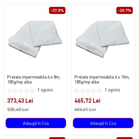
-27.5%
-20.7%
Prelata impermeabila 6 x 8m,
Prelata impermeabila 6 x 10m,
185g/mp alba
185g/mp alba
1 opinii
1 opinii
373,43 Lei
465,72 Lei
530,45 Lei
604,61 Lei
Adaugă în Coş
Adaugă în Coş