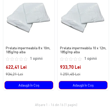
Prelata impermeabila 8 x 10m,
Prelata impermeabila 10 x 12m,
185g/mp alba
185g/mp alba
1 opinii
1 opinii
622,41 Lei
933,70 Lei
934,21 Lei
1.251,45 Lei
Adaugă în Coş
Adaugă în Coş
Afişare 1 - 16 din 16 (1 pagini)