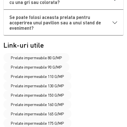
cu una gri sau colorata?
Daca modelele de 100g sunt prea subtiri, iar cele de 225g
sunt uneori prea grele pentru aplicatii dinamice, gama de
prelate impermeabile 185 G/MP
ofera compromisul
Se poate folosi aceasta prelata pentru
acoperirea unui pavilion sau a unui stand de
perfect intre forta bruta si flexibilitate. Tratamentul anti-UV
eveniment?
asigura protectia impotriva razelor solare, prevenind
procesul de coacere a plasticului si mentinand materialul
Link-uri utile
flexibil chiar si dupa expuneri indelungate. Aceste
prelate
impermeabile 185 G/MP
sunt extrem de versatile: pot fi
folosite pentru a acoperi remorci auto, stive de marfa,
Prelate impermeabile 80 G/MP
pavilioane temporare sau utilaje industriale scumpe.
Prelate impermeabile 90 G/MP
Alegand o
prelata impermeabila 185 G/MP
si ancorand-o
Prelate impermeabile 110 G/MP
cu
sfori
adecvate, investesti intr-un produs de lunga durata
care iti va proteja munca si investitiile indiferent de
Prelate impermeabile 130 G/MP
capriciile vremii!
Prelate impermeabile 150 G/MP
Prelate impermeabile 160 G/MP
Prelate impermeabile 165 G/MP
Prelate impermeabile 175 G/MP