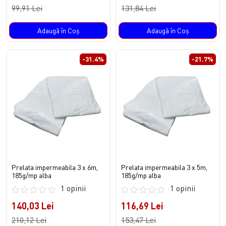
99,91 Lei
131,84 Lei
Adaugă în Coş
Adaugă în Coş
-31.4%
-21.7%
Prelata impermeabila 3 x 6m,
Prelata impermeabila 3 x 5m,
185g/mp alba
185g/mp alba
1 opinii
1 opinii
140,03 Lei
116,69 Lei
210,12 Lei
153,47 Lei