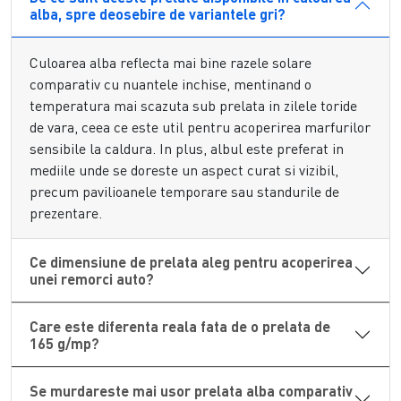
Durabilitate sporita prin ancorare
alba, spre deosebire de variantele gri?
corecta cu sfori de calitate
Culoarea alba reflecta mai bine razele solare
Secretul eficientei unei
prelate impermeabile 185 G/MP
comparativ cu nuantele inchise, mentinand o
consta in structura sa densa, laminata pe ambele parti,
temperatura mai scazuta sub prelata in zilele toride
care asigura o impermeabilitate de 100%. Pentru a
de vara, ceea ce este util pentru acoperirea marfurilor
maximiza durata de viata a acestui produs, fixarea joaca un
sensibile la caldura. In plus, albul este preferat in
rol esential. Marginile sunt intarite prin sudura termica si
mediile unde se doreste un aspect curat si vizibil,
contin o sfoara rezistenta in interiorul tivului pentru a
precum pavilioanele temporare sau standurile de
preveni ruperea materialului sub presiune. Recomandam
prezentare.
utilizarea unor
sfori
profesionale trecute prin inelele
metalice pentru a mentine prelata bine intinsa. O
prelata
impermeabila 185 G/MP
corect tensionata cu
sfori
nu
Ce dimensiune de prelata aleg pentru acoperirea
unei remorci auto?
permite formarea acumularilor de apa, eliminand riscul ca
greutatea excesiva sa deterioreze structura protejata sau sa
sfasie punctele de prindere in timpul furtunilor.
Care este diferenta reala fata de o prelata de
165 g/mp?
De ce sa alegi densitatea de 185 G/MP
pentru protectia bunurilor tale?
Se murdareste mai usor prelata alba comparativ