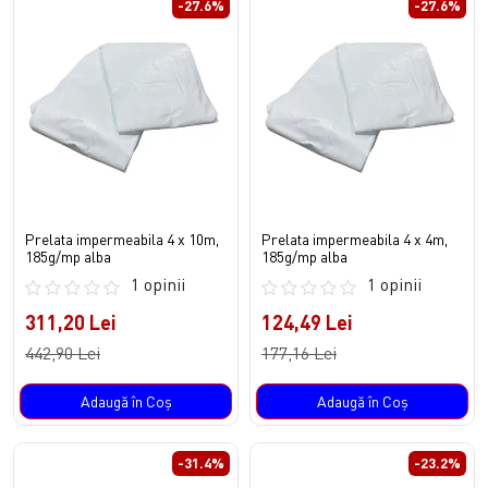
-27.6%
-27.6%
Prelata impermeabila 4 x 10m,
Prelata impermeabila 4 x 4m,
185g/mp alba
185g/mp alba
1 opinii
1 opinii
311,20 Lei
124,49 Lei
442,90 Lei
177,16 Lei
Adaugă în Coş
Adaugă în Coş
-31.4%
-23.2%