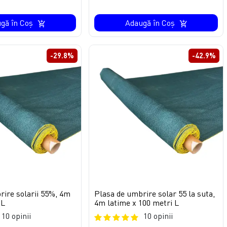
gă în Coş
Adaugă în Coş
-29.8%
-42.9%
rire solarii 55%, 4m
Plasa de umbrire solar 55 la suta,
 L
4m latime x 100 metri L
10 opinii
10 opinii