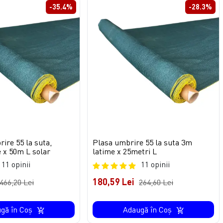
-35.4%
-28.3%
ire 55 la suta,
Plasa umbrire 55 la suta 3m
 x 50m L solar
latime x 25metri L
11 opinii
11 opinii
180,59 Lei
466,20 Lei
264,60 Lei
gă în Coş
Adaugă în Coş