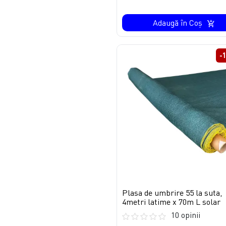
Adaugă în Coş
-
Plasa de umbrire 55 la suta,
4metri latime x 70m L solar
10 opinii