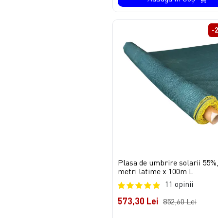
-
Plasa de umbrire solarii 55%,
metri latime x 100m L
11 opinii
573,30 Lei
852,60 Lei