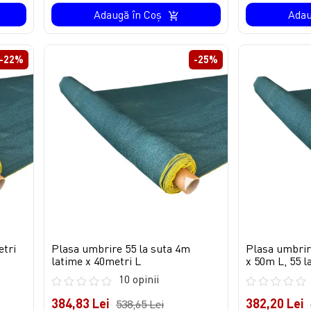
Adaugă în Coş
Adau
-22%
-25%
etri
Plasa umbrire 55 la suta 4m
Plasa umbrir
latime x 40metri L
x 50m L, 55 l
10 opinii
384,83 Lei
382,20 Lei
538,65 Lei