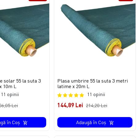
 solar 55 la suta 3
Plasa umbrire 55 la suta 3 metri
 x 10m L
latime x 20m L
11 opinii
11 opinii
144,89 Lei
06,05 Lei
214,20 Lei
gă în Coş
Adaugă în Coş