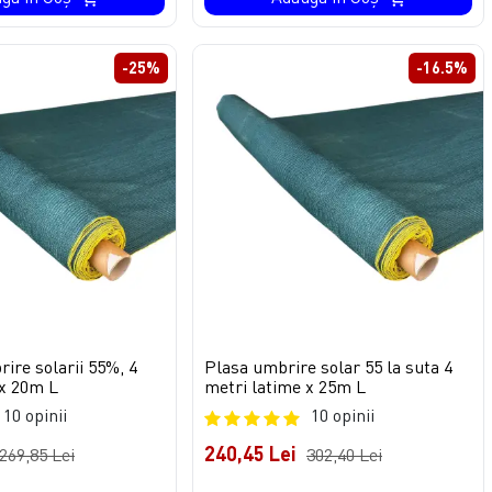
-25%
-16.5%
ire solarii 55%, 4
Plasa umbrire solar 55 la suta 4
 x 20m L
metri latime x 25m L
10 opinii
10 opinii
240,45 Lei
269,85 Lei
302,40 Lei