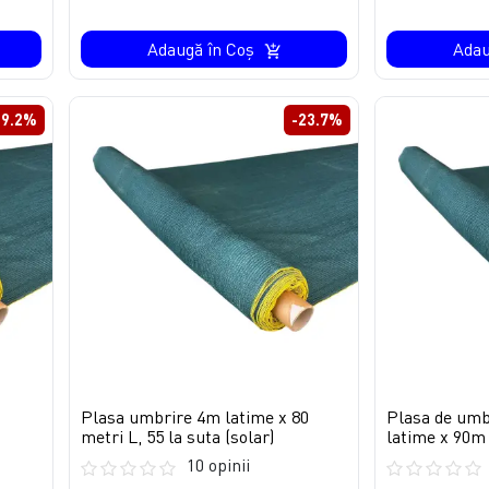
Adaugă în Coş
Adau
19.2%
-23.7%
Plasa umbrire 4m latime x 80
Plasa de umb
metri L, 55 la suta (solar)
latime x 90m
10 opinii