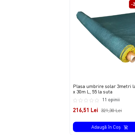
-
Plasa umbrire solar 3metri l
x 30m L, 55 la suta
11 opinii
216,51 Lei
321,30 Lei
Adaugă în Coş