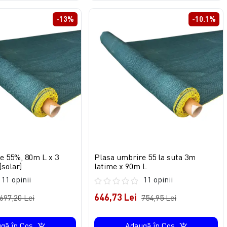
-13%
-10.1%
e 55%, 80m L x 3
Plasa umbrire 55 la suta 3m
(solar)
latime x 90m L
11 opinii
11 opinii
646,73 Lei
697,20 Lei
754,95 Lei
gă în Coş
Adaugă în Coş