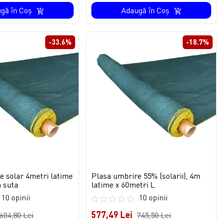
gă în Coş
Adaugă în Coş
-33.6%
-18.7%
e solar 4metri latime
Plasa umbrire 55% (solarii), 4m
a suta
latime x 60metri L
10 opinii
10 opinii
577,49 Lei
604,80 Lei
745,50 Lei