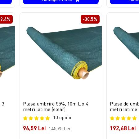
29.4%
-30.5%
 3
Plasa umbrire 55%, 10m L x 4
Plasa de umbr
metri latime (solar)
metri latime
10 opinii
96,59 Lei
192,68 Lei
145,95 Lei