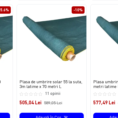
15.6%
-10%
0
Plasa de umbrire solar 55 la suta,
Plasa umbrir
3m latime x 70 metri L
metri latime 
11 opinii
505,04 Lei
577,49 Lei
589,05 Lei
Adaugă în Coş
Adau