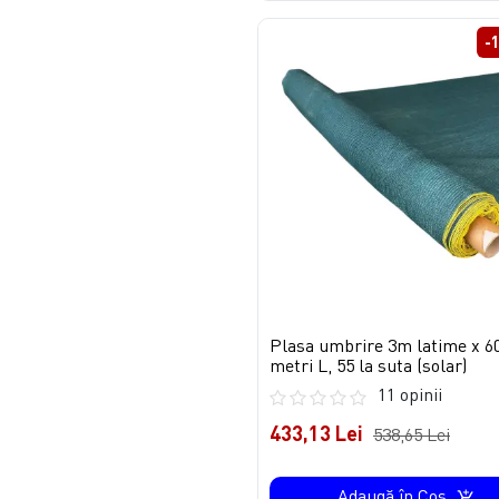
-
Plasa umbrire 3m latime x 6
metri L, 55 la suta (solar)
11 opinii
433,13 Lei
538,65 Lei
Adaugă în Coş