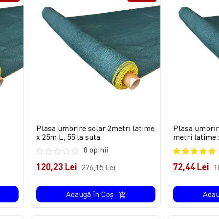
Plasa umbrire solar 2metri latime
Plasa umbrire
x 25m L, 55 la suta
metri latime
0 opinii
120,23 Lei
72,44 Lei
276,15 Lei
1
Adaugă în Coş
Adau