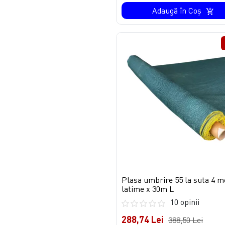
Adaugă în Coş
Plasa umbrire 55 la suta 4 m
latime x 30m L
10 opinii
288,74 Lei
388,50 Lei