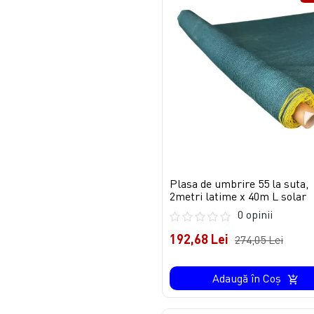
Plasa de umbrire 55 la suta,
2metri latime x 40m L solar
0 opinii
192,68 Lei
274,05 Lei
Adaugă în Coş