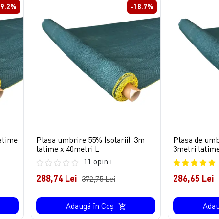
29.2%
-18.7%
atime
Plasa umbrire 55% (solarii), 3m
Plasa de umbr
latime x 40metri L
3metri latime
11 opinii
288,74 Lei
286,65 Lei
372,75 Lei
Adaugă în Coş
Adau