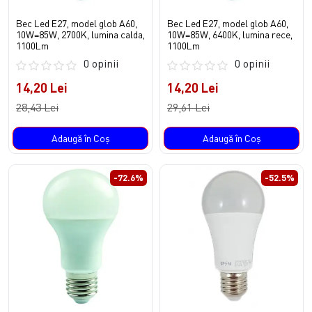
Bec Led E27, model glob A60,
Bec Led E27, model glob A60,
10W=85W, 2700K, lumina calda,
10W=85W, 6400K, lumina rece,
1100Lm
1100Lm
0 opinii
0 opinii
14,20 Lei
14,20 Lei
28,43 Lei
29,61 Lei
Adaugă în Coş
Adaugă în Coş
-72.6%
-52.5%