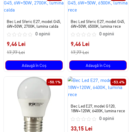
Bec Led Sferic E27, model G45,
Bec Led Sferic E27, model G45,
6W=50W, 2700K, lumina calda
6W=50W, 6500K, lumina rece
0 opinii
0 opinii
9,46 Lei
9,46 Lei
17,77 Lei
17,77 Lei
Adaugă în Coş
Adaugă în Coş
-50.1%
-53.4%
Bec Led E27, model G120,
18W=120W, 6400K, lumina rece
0 opinii
33,15 Lei