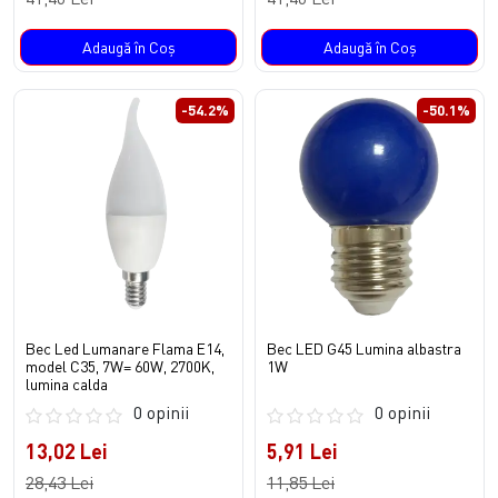
Adaugă în Coş
Adaugă în Coş
-54.2%
-50.1%
Bec Led Lumanare Flama E14,
Bec LED G45 Lumina albastra
model C35, 7W= 60W, 2700K,
1W
lumina calda
0 opinii
0 opinii
13,02 Lei
5,91 Lei
28,43 Lei
11,85 Lei