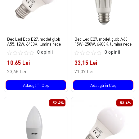
Bec Led Eco E27, model glob
Bec Led E27, model glob A60,
A55, 12W, 6400K, lumina rece
15W=250W, 6400K, lumina rece
0 opinii
0 opinii
10,65 Lei
33,15 Lei
23,68 Lei
71,07 Lei
Adaugă în Coş
Adaugă în Coş
-52.4%
-53.4%