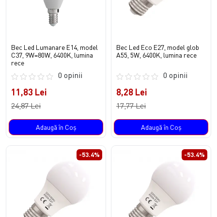
Bec Led Lumanare E14, model
Bec Led Eco E27, model glob
C37, 9W=80W, 6400K, lumina
A55, 5W, 6400K, lumina rece
rece
0 opinii
0 opinii
11,83 Lei
8,28 Lei
24,87 Lei
17,77 Lei
Adaugă în Coş
Adaugă în Coş
-53.4%
-53.4%