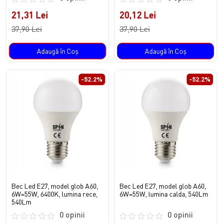
21,31 Lei
20,12 Lei
37,90 Lei
37,90 Lei
Adaugă în Coş
Adaugă în Coş
-52.2%
-52.2%
Bec Led E27, model glob A60,
Bec Led E27, model glob A60,
6W=55W, 6400K, lumina rece,
6W=55W, lumina calda, 540Lm
540Lm
0 opinii
0 opinii