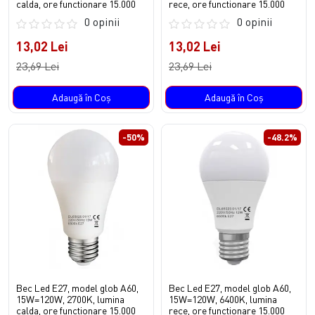
calda, ore functionare 15.000
rece, ore functionare 15.000
0 opinii
0 opinii
13,02 Lei
13,02 Lei
23,69 Lei
23,69 Lei
Adaugă în Coş
Adaugă în Coş
-50%
-48.2%
Bec Led E27, model glob A60,
Bec Led E27, model glob A60,
15W=120W, 2700K, lumina
15W=120W, 6400K, lumina
calda, ore functionare 15.000
rece, ore functionare 15.000