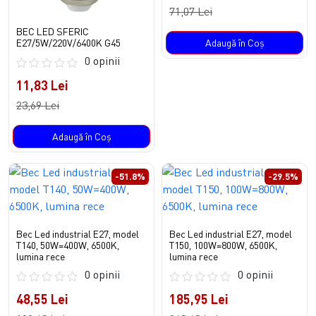
71,07 Lei
BEC LED SFERIC
E27/5W/220V/6400K G45
Adaugă în Coş
0 opinii
11,83 Lei
23,69 Lei
Adaugă în Coş
-51.8%
-29.5%
Bec Led industrial E27, model
Bec Led industrial E27, model
T140, 50W=400W, 6500K,
T150, 100W=800W, 6500K,
lumina rece
lumina rece
0 opinii
0 opinii
48,55 Lei
185,95 Lei