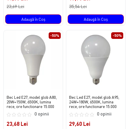
23,69 Lei
35,54 Lei
Adaugă în Coş
Adaugă în Coş
-50%
-50%
Bec Led E27, model glob A80,
Bec Led E27, model glob A95,
20W=150W, 6500K, lumina
24W=180W, 6500K, lumina
rece, ore functionare 15.000
rece, ore functionare 15.000
0 opinii
0 opinii
23,68 Lei
29,60 Lei