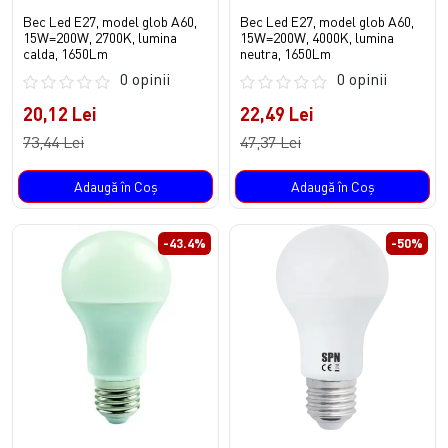
Bec Led E27, model glob A60,
Bec Led E27, model glob A60,
15W=200W, 2700K, lumina
15W=200W, 4000K, lumina
calda, 1650Lm
neutra, 1650Lm
0 opinii
0 opinii
20,12 Lei
22,49 Lei
73,44 Lei
47,37 Lei
Adaugă în Coş
Adaugă în Coş
-43.4%
-50%