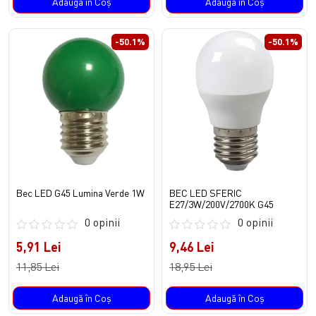
Adaugă în Coş
Adaugă în Coş
-50.1%
-50.1%
Bec LED G45 Lumina Verde 1W
BEC LED SFERIC
E27/3W/200V/2700K G45
0 opinii
0 opinii
5,91 Lei
9,46 Lei
11,85 Lei
18,95 Lei
Adaugă în Coş
Adaugă în Coş