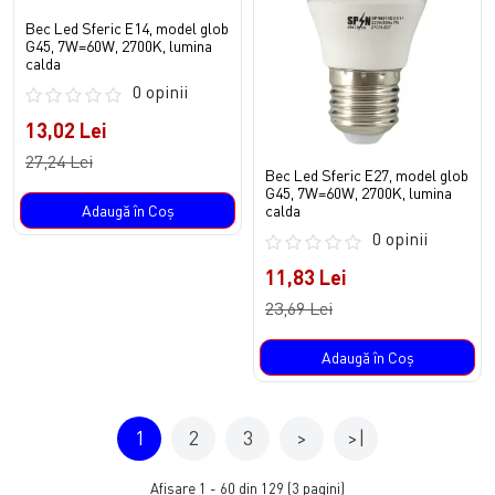
Bec Led Sferic E14, model glob
G45, 7W=60W, 2700K, lumina
calda
0 opinii
13,02 Lei
27,24 Lei
Bec Led Sferic E27, model glob
G45, 7W=60W, 2700K, lumina
Adaugă în Coş
calda
0 opinii
11,83 Lei
23,69 Lei
Adaugă în Coş
1
2
3
>
>|
Afişare 1 - 60 din 129 (3 pagini)