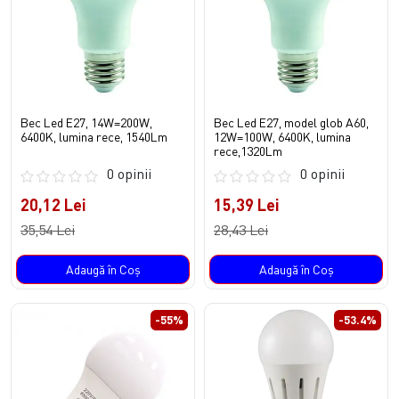
Bec Led E27, 14W=200W,
Bec Led E27, model glob A60,
6400K, lumina rece, 1540Lm
12W=100W, 6400K, lumina
rece,1320Lm
0 opinii
0 opinii
20,12 Lei
15,39 Lei
35,54 Lei
28,43 Lei
Adaugă în Coş
Adaugă în Coş
-55%
-53.4%