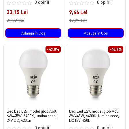
0 opinii
0 opinii
33,15 Lei
9,46 Lei
71,07 Lei
17,77 Lei
Adaugă în Coş
Adaugă în Coş
-43.8%
-46.9%
Bec Led E27, model glob A60,
Bec Led E27, model glob A60,
6W=45W, 6400K, lumina rece,
6W=45W, 6400K, lumina rece,
24V DC, 420Lm
DC12V, 420Lm
0 opinii
0 opinii