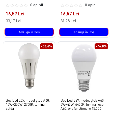
0 opinii
0 opinii
16,57 Lei
16,57 Lei
33,17 Lei
31,98 Lei
Adaugă în Coş
Adaugă în Coş
-53.4%
-46.8%
Bec Led E27, model glob A60,
Bec Led E27, model glob A60,
15W=250W, 2700K, lumina
5W=45W, 6400K, lumina rece,
calda
A60, ore functionare 15.000