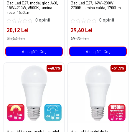
Bec Led E27, model glob A60,
Bec Led E27, 14W=200W,
15W=200W, 6500K, lumina
2700K, lumina calda, 1700Lm
rece, 1650Lm
0 opinii
0 opinii
20,12 Lei
29,60 Lei
35,54 Lei
59,23 Lei
Adaugă în Coş
Adaugă în Coş
-48.1%
-51.5%
Bec LED cu Fotocelula, model
Bec LED dimabil de la