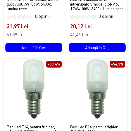
glob A60, 9W=85W, 6400k,
intrerupator, model glob A60,
lumina rece
12W=100W, 6400k, lumina rece
0 opinii
0 opinii
31,97 Lei
20,12 Lei
61,59 Lei
41,46 Lei
Adaugă în Coş
Adaugă în Coş
-53.4%
-54.3%
Bec Led E14, pentru frigider,
Bec Led E14, pentru frigider,