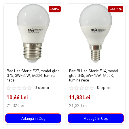
-50%
-44.5%
Bec Led Sferic E27, model glob
Bec Bl Led Sferic E14, model
G45, 3W=25W, 6400K, lumina
glob G45, 5W=45W, 6400K,
rece
lumina rece
0 opinii
0 opinii
10,66 Lei
11,83 Lei
21,32 Lei
21,32 Lei
Adaugă în Coş
Adaugă în Coş