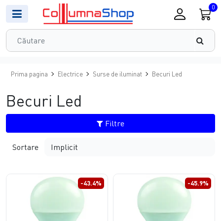
0
Prima pagina
Electrice
Surse de iluminat
Becuri Led
Becuri Led
Filtre
Sortare
-43.4%
-45.9%