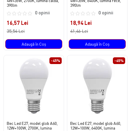
4W=35W, 2700K, lumina calda,
4W=35W, 6400K, lumina rece,
390lm
390lm
0 opinii
0 opinii
16,57 Lei
18,94 Lei
35,54 Lei
41,46 Lei
Adaugă în Coş
Adaugă în Coş
-45%
-45%
Bec Led E27, model glob A60,
Bec Led E27, model glob A60,
12W=100W, 2700K, lumina
12W=100W, 6400K, lumina