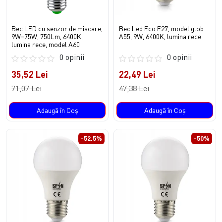
Bec LED cu senzor de miscare,
Bec Led Eco E27, model glob
9W=75W, 750Lm, 6400K,
A55, 9W, 6400K, lumina rece
lumina rece, model A60
0 opinii
0 opinii
35,52 Lei
22,49 Lei
71,07 Lei
47,38 Lei
Adaugă în Coş
Adaugă în Coş
-52.5%
-50%