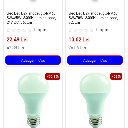
Bec Led E27, model glob A60,
Bec Led E27, model glob A60,
8W=65W, 6400K, lumina rece,
8W=70W, 6400K, lumina rece,
24V DC, 560Lm
720Lm
0 opinii
0 opinii
22,49 Lei
13,02 Lei
47,38 Lei
26,06 Lei
Adaugă în Coş
Adaugă în Coş
-50.1%
-52%