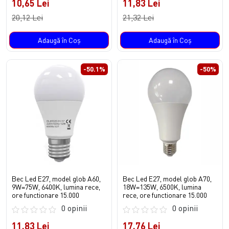
10,65 Lei
11,83 Lei
20,12 Lei
21,32 Lei
Adaugă în Coş
Adaugă în Coş
-50.1%
-50%
Bec Led E27, model glob A60,
Bec Led E27, model glob A70,
9W=75W, 6400K, lumina rece,
18W=135W, 6500K, lumina
ore functionare 15.000
rece, ore functionare 15.000
0 opinii
0 opinii
11,83 Lei
17,76 Lei