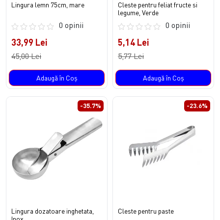
Lingura lemn 75cm, mare
Cleste pentru feliat fructe si
legume, Verde
0 opinii
0 opinii
33,99 Lei
5,14 Lei
45,00 Lei
5,77 Lei
Adaugă în Coş
Adaugă în Coş
-35.7%
-23.6%
Lingura dozatoare inghetata,
Cleste pentru paste
Inox