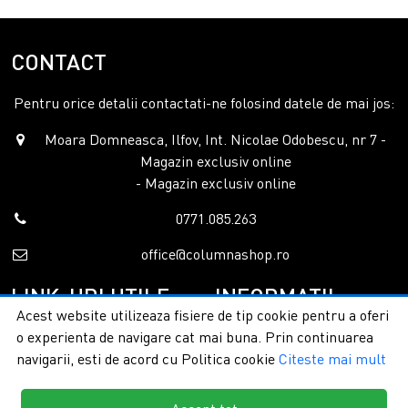
CONTACT
Pentru orice detalii contactati-ne folosind datele de mai jos:
Moara Domneasca, Ilfov, Int. Nicolae Odobescu, nr 7 -
Magazin exclusiv online
- Magazin exclusiv online
0771.085.263
office@columnashop.ro
LINK-URI UTILE
INFORMATII
Acest website utilizeaza fisiere de tip cookie pentru a oferi
o experienta de navigare cat mai buna. Prin continuarea
Acasa
Garantie si service
navigarii, esti de acord cu Politica cookie
Citeste mai mult
Despre noi
Detalii livrare
Categorii
Confidentialitate
Contact
Termeni si conditii