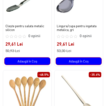
Clește pentru salata metalic
Lingura/cupa pentru ingetata
silicon
metalica, gri
0 opinii
0 opinii
29,61 Lei
29,61 Lei
50,93 Lei
53,30 Lei
Adaugă în Coş
Adaugă în Coş
-48.5%
-35.4%