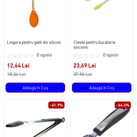
Lingura pentru gatit din silicon
Cleste pentru bucatarie
siliconic
0 opinii
0 opinii
12,64 Lei
23,69 Lei
18,36 Lei
37,90 Lei
Adaugă în Coş
Adaugă în Coş
-41.9%
-44.4%