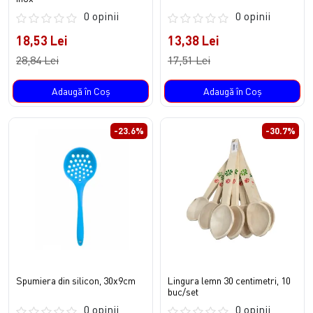
0 opinii
0 opinii
18,53 Lei
13,38 Lei
28,84 Lei
17,51 Lei
Adaugă în Coş
Adaugă în Coş
-23.6%
-30.7%
Spumiera din silicon, 30x9cm
Lingura lemn 30 centimetri, 10
buc/set
0 opinii
0 opinii