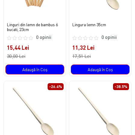
Linguri din lemn de bambus 6
Lingura lemn 35cm
bucati, 23cm
0 opinii
0 opinii
15,44 Lei
11,32 Lei
30,00 Lei
17,51 Lei
Adaugă în Coş
Adaugă în Coş
-26.4%
-38.5%