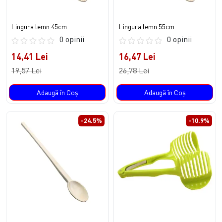
Lingura lemn 45cm
Lingura lemn 55cm
0 opinii
0 opinii
14,41 Lei
16,47 Lei
19,57 Lei
26,78 Lei
Adaugă în Coş
Adaugă în Coş
-24.5%
-10.9%