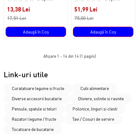
13,38 Lei
51,99 Lei
17,51 Lei
75,00 Lei
Adaugă în Coş
Adaugă în Coş
Afişare 1 - 14 din 14 (1 pagini)
Link-uri utile
Curatatoare legume si fructe
Cutii alimentare
Diverse accesorii bucatarie
Oliviere, solnite si rasnite
Pensule, spatule si teluri
Polonice, linguri si clesti
Razatori legume / fructe
Tavi / Cosuri de servire
Tocatoare de bucatarie