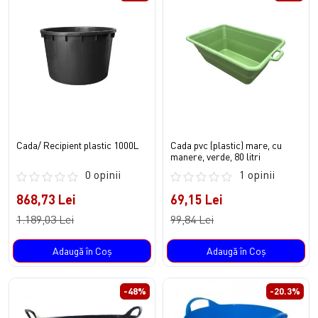
Cada/ Recipient plastic 1000L
Cada pvc (plastic) mare, cu
manere, verde, 80 litri
0 opinii
1 opinii
868,73 Lei
69,15 Lei
1.189,03 Lei
99,84 Lei
Adaugă în Coş
Adaugă în Coş
-48%
-20.3%