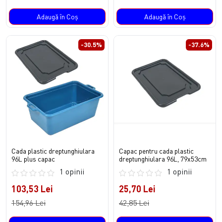
Adaugă în Coş
Adaugă în Coş
-30.5%
-37.6%
Cada plastic dreptunghiulara
Capac pentru cada plastic
96L plus capac
dreptunghiulara 96L, 79x53cm
1 opinii
1 opinii
103,53 Lei
25,70 Lei
154,96 Lei
42,85 Lei