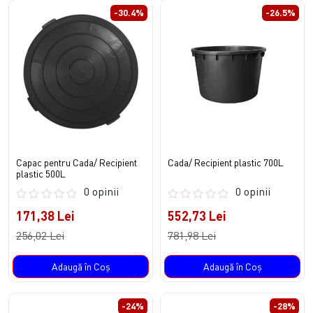
-30.4%
-26.5%
Capac pentru Cada/ Recipient
Cada/ Recipient plastic 700L
plastic 500L
0 opinii
0 opinii
171,38 Lei
552,73 Lei
256,02 Lei
781,98 Lei
Adaugă în Coş
Adaugă în Coş
-24%
-28%