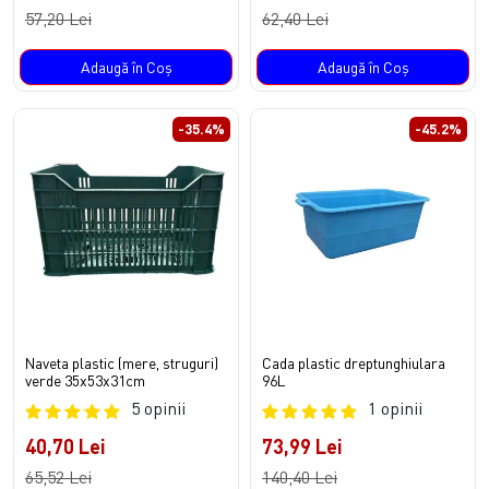
57,20 Lei
62,40 Lei
Adaugă în Coş
Adaugă în Coş
-35.4%
-45.2%
Naveta plastic (mere, struguri)
Cada plastic dreptunghiulara
verde 35x53x31cm
96L
5 opinii
1 opinii
40,70 Lei
73,99 Lei
65,52 Lei
140,40 Lei