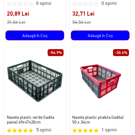
0 opinii
0 opinii
20,89 Lei
32,71 Lei
31,06 Lei
54,54 Lei
Adaugă în Coş
Adaugă în Coş
-54.9%
-30.6%
Naveta plastic verde (ladita
Naveta plastic pliabila (ladita)
paine) 69x47x20cm
50 x 34cm
5 opinii
1 opinii