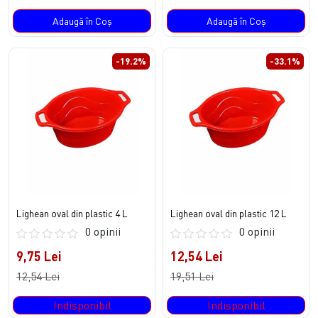
Adaugă în Coş
Adaugă în Coş
-19.2%
-33.1%
Lighean oval din plastic 4 L
Lighean oval din plastic 12 L
0 opinii
0 opinii
9,75 Lei
12,54 Lei
12,54 Lei
19,51 Lei
Indisponibil
Indisponibil