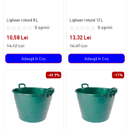
Lighean rotund 8 L
Lighean rotund 12 L
0 opinii
0 opinii
10,58 Lei
13,32 Lei
14,12 Lei
16,47 Lei
Adaugă în Coş
Adaugă în Coş
-49.9%
-11%