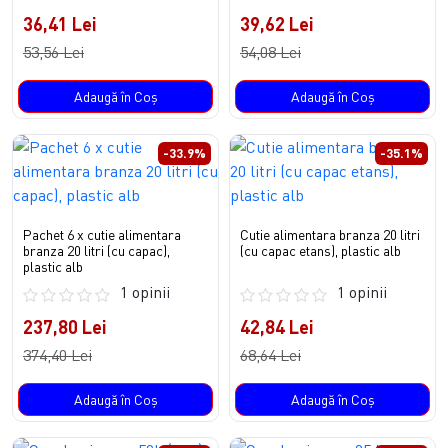
36,41 Lei
39,62 Lei
53,56 Lei
54,08 Lei
Adaugă în Coş
Adaugă în Coş
-33.9%
-35.1%
Pachet 6 x cutie alimentara
Cutie alimentara branza 20 litri
branza 20 litri (cu capac),
(cu capac etans), plastic alb
plastic alb
1 opinii
1 opinii
237,80 Lei
42,84 Lei
374,40 Lei
68,64 Lei
Adaugă în Coş
Adaugă în Coş