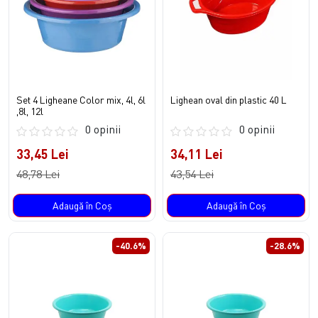
Set 4 Ligheane Color mix, 4l, 6l
Lighean oval din plastic 40 L
,8l, 12l
0 opinii
0 opinii
33,45 Lei
34,11 Lei
48,78 Lei
43,54 Lei
Adaugă în Coş
Adaugă în Coş
-40.6%
-28.6%