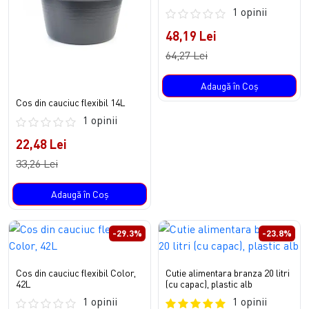
1 opinii
48,19 Lei
64,27 Lei
Adaugă în Coş
Cos din cauciuc flexibil 14L
1 opinii
22,48 Lei
33,26 Lei
Adaugă în Coş
-29.3%
-23.8%
Cos din cauciuc flexibil Color,
Cutie alimentara branza 20 litri
42L
(cu capac), plastic alb
1 opinii
1 opinii