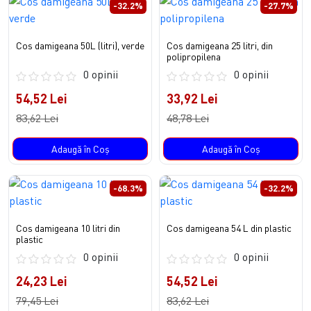
-32.2%
-27.7%
Cos damigeana 50L (litri), verde
Cos damigeana 25 litri, din
polipropilena
0 opinii
0 opinii
54,52 Lei
33,92 Lei
83,62 Lei
48,78 Lei
Adaugă în Coş
Adaugă în Coş
-68.3%
-32.2%
Cos damigeana 10 litri din
Cos damigeana 54 L din plastic
plastic
0 opinii
0 opinii
24,23 Lei
54,52 Lei
79,45 Lei
83,62 Lei