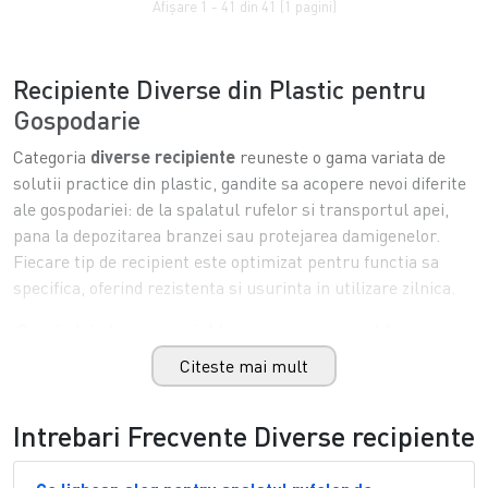
Afişare 1 - 41 din 41 (1 pagini)
Recipiente Diverse din Plastic
pentru
Gospodarie
Categoria
diverse recipiente
reuneste o gama
variata de
solutii practice din
plastic, gandite sa acopere nevoi
diferite
ale gospodariei: de la
spalatul
rufelor si transportul
apei,
pana la
depozitarea branzei sau
protejarea damigenelor.
Fiecare tip de
recipient este optimizat
pentru functia sa
specifica, oferind
rezistenta si usurinta
in utilizare
zilnica.
Cazi,
Ligheane si Navete
pentru Uz
General
Citeste mai mult
Cazile de plastic
, disponibile
in capacitati
de la 80 la 1000
de litri, sunt alegerea potrivita pentru depozitarea apei sau a
Intrebari Frecvente Diverse recipiente
lichidelor in cantitate mare.
Ligheanele
de diverse forme si
marimi raman unealta de baza pentru spalatul rufelor sau