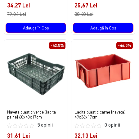
34,27 Lei
25,67 Lei
79,04 Lei
38,48 Lei
Adaugă în Coş
Adaugă în Coş
-42.5%
-46.5%
Naveta plastic verde (ladita
Ladita plastic carne (naveta)
paine) 60x40x17cm
49x36x17cm
5 opinii
0 opinii
31,61 Lei
32,13 Lei