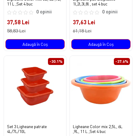
11 L ,Set 4 buc
1l,2l,3l,8l , set 4 buc
0 opinii
0 opinii
37,58 Lei
37,63 Lei
58,83 Lei
61,18 Lei
Adaugă în Coş
Adaugă în Coş
-30.1%
-37.6%
Set 3 Ligheane patrate
Ligheane Color mix 2,5L, 6L
4L/7L/10L
,9L, 11 L ,Set 4 buc