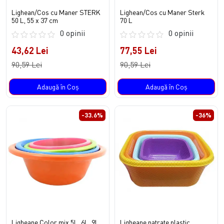
Lighean/Cos cu Maner STERK
Lighean/Cos cu Maner Sterk
50 L, 55 x 37 cm
70 L
0 opinii
0 opinii
43,62 Lei
77,55 Lei
90,59 Lei
90,59 Lei
Adaugă în Coş
Adaugă în Coş
-33.6%
-36%
Ligheane Color mix 5L, 6L ,9L,
Ligheane patrate,plastic