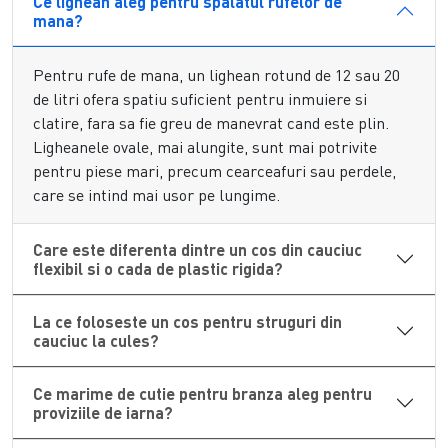
Ce lighean aleg pentru spalatul rufelor de
curatenia zilnica, in timp ce
navetele din plastic
faciliteaza
mana?
transportul si organizarea produselor, de la paine pana la
fructe si legume.
Pentru rufe de mana, un lighean rotund de 12 sau 20
de litri ofera spatiu suficient pentru inmuiere si
Solutii Speciale: Cosuri Flexibile, Cosuri
clatire, fara sa fie greu de manevrat cand este plin.
Damigene si Cutii Branza
Ligheanele ovale, mai alungite, sunt mai potrivite
Pentru cules sau transport delicat,
cosurile din cauciuc
pentru piese mari, precum cearceafuri sau perdele,
flexibil
absorb socurile si se pliaza pentru depozitare
care se intind mai usor pe lungime.
compacta, fiind ideale pentru struguri sau alte fructe
fragile.
Cosurile pentru damigene
protejeaza sticla in
Care este diferenta dintre un cos din cauciuc
timpul manevrarii, iar
cutiile pentru branza
, cu capac
flexibil si o cada de plastic rigida?
etans, pastreaza produsele lactate proaspete pe termen
lung. Alege recipientul potrivit din gama noastra si
La ce foloseste un cos pentru struguri din
simplifica-ti activitatile zilnice
din gospodarie.
cauciuc la cules?
Ce marime de cutie pentru branza aleg pentru
proviziile de iarna?