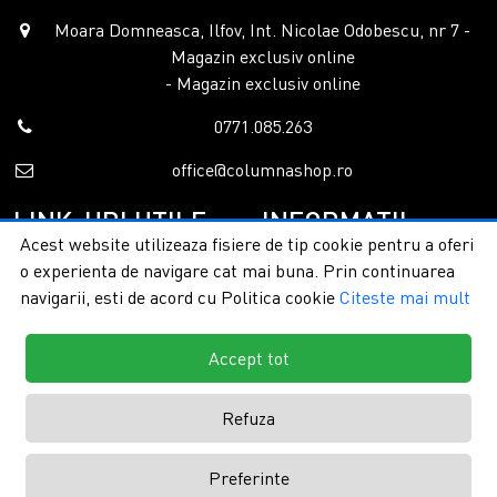
Moara Domneasca, Ilfov, Int. Nicolae Odobescu, nr 7 -
Magazin exclusiv online
- Magazin exclusiv online
0771.085.263
office@columnashop.ro
LINK-URI UTILE
INFORMATII
Acest website utilizeaza fisiere de tip cookie pentru a oferi
o experienta de navigare cat mai buna. Prin continuarea
Acasa
Garantie si service
navigarii, esti de acord cu Politica cookie
Citeste mai mult
Despre noi
Detalii livrare
Categorii
Confidentialitate
Contact
Termeni si conditii
Accept tot
Formular retur
Refuza
Copyright © 2026 - ColumnaShop |
Toate drepturile rezervate.
Creare
Preferinte
magazine online by ITeXclusiv.ro