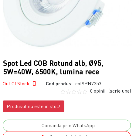
Spot Led COB Rotund alb, Ø95,
5W=40W, 6500K, lumina rece
Out Of Stock
Cod produs:
colSPN7353
0 opinii
(scrie una)
Produsul nu este in stoc!
Comanda prin WhatsApp