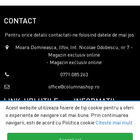
CONTACT
Pentru orice detalii contactati-ne folosind datele de mai jos:
Moara Domneasca, Ilfov, Int. Nicolae Odobescu, nr 7 -
Magazin exclusiv online
- Magazin exclusiv online
0771.085.263
office@columnashop.ro
LINK-URI UTILE
INFORMATII
Acest website utilizeaza fisiere de tip cookie pentru a oferi
o experienta de navigare cat mai buna. Prin continuarea
Acasa
Garantie si service
navigarii, esti de acord cu Politica cookie
Citeste mai mult
Despre noi
Detalii livrare
Categorii
Confidentialitate
Contact
Termeni si conditii
Accept tot