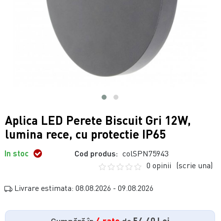
Aplica LED Perete Biscuit Gri 12W,
lumina rece, cu protectie IP65
In stoc
Cod produs:
colSPN75943
0 opinii
(scrie una)
Livrare estimata: 08.08.2026 - 09.08.2026
Cumpără în
4 rate
de
54.40 Lei