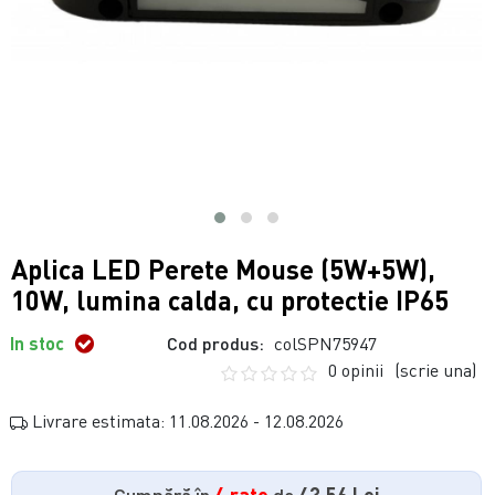
Aplica LED Perete Mouse (5W+5W),
10W, lumina calda, cu protectie IP65
In stoc
Cod produs:
colSPN75947
0 opinii
(scrie una)
Livrare estimata: 11.08.2026 - 12.08.2026
Cumpără în
4 rate
de
43.56 Lei