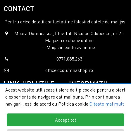
CONTACT
Pentru orice detalii contactati-ne folosind datele de mai jos:
Moara Domneasca, Ilfov, Int. Nicolae Odobescu, nr 7 -
Magazin exclusiv online
- Magazin exclusiv online
0771.085.263
office@columnashop.ro
LINK-URI UTILE
INFORMATII
Acest website utilizeaza fisiere de tip cookie pentru a oferi
o experienta de navigare cat mai buna. Prin continuarea
Acasa
Garantie si service
navigarii, esti de acord cu Politica cookie
Citeste mai mult
Despre noi
Detalii livrare
Categorii
Confidentialitate
Contact
Termeni si conditii
Accept tot
Formular retur