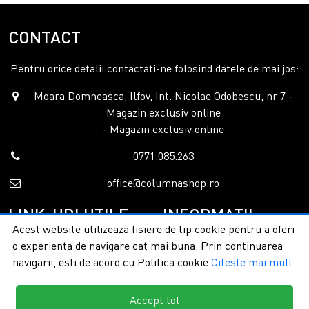
CONTACT
Pentru orice detalii contactati-ne folosind datele de mai jos:
Moara Domneasca, Ilfov, Int. Nicolae Odobescu, nr 7 -
Magazin exclusiv online
- Magazin exclusiv online
0771.085.263
office@columnashop.ro
LINK-URI UTILE
INFORMATII
Acest website utilizeaza fisiere de tip cookie pentru a oferi
o experienta de navigare cat mai buna. Prin continuarea
Acasa
Garantie si service
navigarii, esti de acord cu Politica cookie
Citeste mai mult
Despre noi
Detalii livrare
Categorii
Confidentialitate
Contact
Termeni si conditii
Accept tot