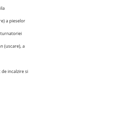
ila
re) a pieselor
 turnatoriei
n (uscare), a
 de incalzire si