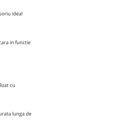
soriu ideal
cara in functie
izat cu
durata lunga de