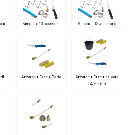
rii
Simplu + 13 accesorii
Simplu + 13 accesorii
rii
Arzator + Cutit + Perie
Arzator + Cutit + galeata
12l + Perie