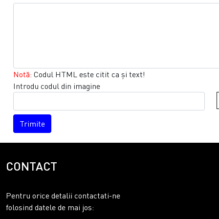
Notă:
Codul HTML este citit ca şi text!
Introdu codul din imagine
Trimite
CONTACT
Pentru orice detalii contactati-ne
folosind datele de mai jos: