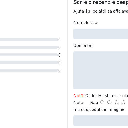
Scrie o recenzie des
Ajuta-i si pe altii sa afle a
Numele tău:
0
Opinia ta:
0
0
0
0
Notă:
Codul HTML este citit
Nota:
Rău
Introdu codul din imagine