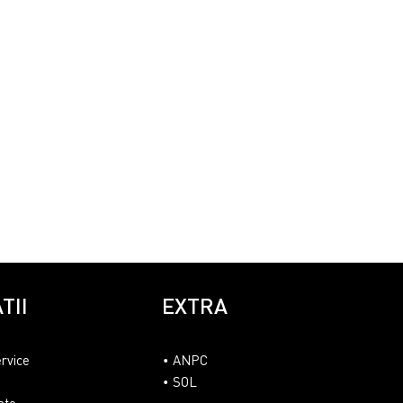
TII
EXTRA
ervice
ANPC
SOL
ate