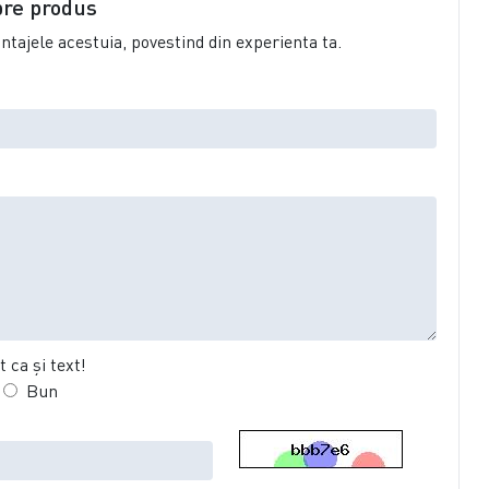
pre produs
vantajele acestuia, povestind din experienta ta.
 ca şi text!
Bun