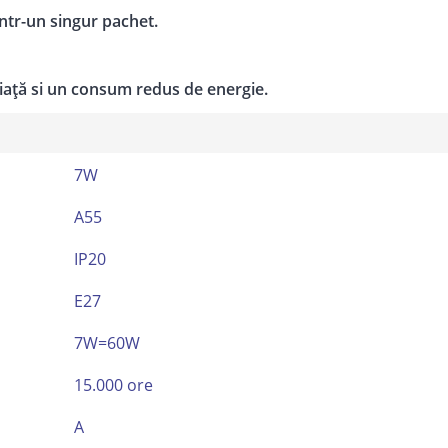
într-un singur pachet.
iață si un consum redus de energie.
7W
A55
IP20
E27
7W=60W
15.000 ore
A