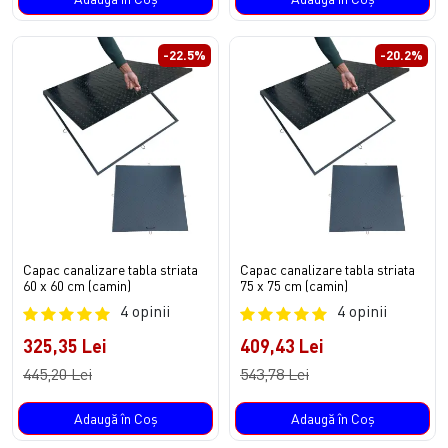
-22.5%
-20.2%
Capac canalizare tabla striata
Capac canalizare tabla striata
60 x 60 cm (camin)
75 x 75 cm (camin)
4 opinii
4 opinii
325,35 Lei
409,43 Lei
445,20 Lei
543,78 Lei
Adaugă în Coş
Adaugă în Coş