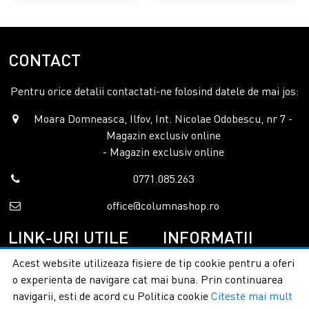
oferta noastra si alege un
camin electrovane
rezistent la
trafic si intemperii pentru gradina ta!
CONTACT
Pentru orice detalii contactati-ne folosind datele de mai jos:
Moara Domneasca, Ilfov, Int. Nicolae Odobescu, nr 7 -
Magazin exclusiv online
- Magazin exclusiv online
0771.085.263
office@columnashop.ro
LINK-URI UTILE
INFORMATII
Acest website utilizeaza fisiere de tip cookie pentru a oferi
Acasa
Garantie si service
o experienta de navigare cat mai buna. Prin continuarea
Despre noi
Detalii livrare
navigarii, esti de acord cu Politica cookie
Citeste mai mult
Categorii
Confidentialitate