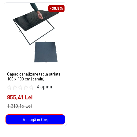
-30.8%
Capac canalizare tabla striata
100 x 100 cm (camin)
4 opinii
855,41 Lei
1.310,16 Lei
Adaugă în Coş