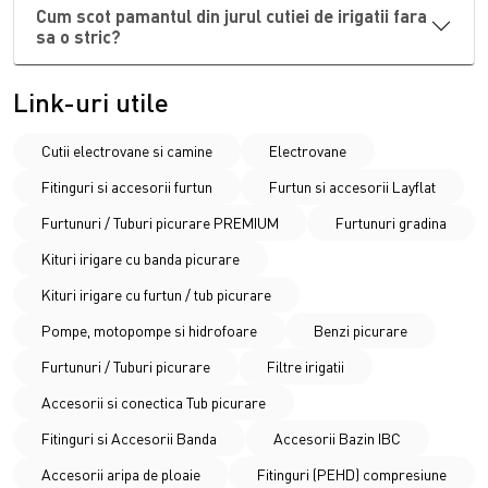
Cum scot pamantul din jurul cutiei de irigatii fara
schimb compatibile cu majoritatea brandurilor de top,
sa o stric?
asigurand o inchidere etansa si sigura.
Durabilitatea Capacelor de Camin si
Link-uri utile
Importanta Intretinerii Sistemului
Cutii electrovane si camine
Electrovane
Orice
camin electrovane
este expus constant intemperiilor,
de aceea folosirea unor
capace camin
tratat impotriva
Fitinguri si accesorii furtun
Furtun si accesorii Layflat
razelor UV este esentiala pentru a preveni decolorarea si
Furtunuri / Tuburi picurare PREMIUM
Furtunuri gradina
casarea materialului. Aceste
cutii electrovane
profesionale
sunt dotate cu sisteme de inchidere sigure, uneori prevazute
Kituri irigare cu banda picurare
cu surub antivandalism, pentru a impiedica accesul
Kituri irigare cu furtun / tub picurare
neautorizat al copiilor sau animalelor. Utilizand un
kit
Pompe, motopompe si hidrofoare
Benzi picurare
irigatii
complet, facilitezi golirea sistemului pe timp de
iarna si verificarea periodica a filtrelor daor prin
Furtunuri / Tuburi picurare
Filtre irigatii
deschederea capacului cutiei de elctrovane. Investitia in
Accesorii si conectica Tub picurare
cutii electrovane
si
capace camin
de calitate superioara
Fitinguri si Accesorii Banda
Accesorii Bazin IBC
reduce costurile de reparatie pe termen lung, mentinand
electrovanele intr-un mediu curat si uscat. Descopera acum
Accesorii aripa de ploaie
Fitinguri (PEHD) compresiune