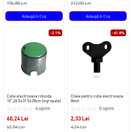
156,88 Lei
212,00 Lei
Adaugă în Coş
Adaugă în Coş
-2.1%
-41.8%
Cutie electrovana rotunda
Cheie pentru cutie electrovana
10",26.5x31.5x28cm (ingropata)
8mm
4 opinii
0 opinii
60,24 Lei
2,33 Lei
62,54 Lei
4,24 Lei