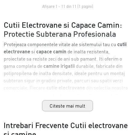
Afişare 1 - 11 din 11 (1 pagini)
Cutii Electrovane si Capace Camin:
Protectie Subterana Profesionala
Protejeaza componentele vitale ale sistemului tau cu
cutii
electrovane
si
capace camin
de inalta rezistenta,
proiectate sa reziste zeci de ani sub pamant. Iti oferim o
gama completa de
camine irigatii
durabile, fabricate din
polipropilena de inalta densitate, ideale pentru un montaj
subteran sigur in gradini private, parcuri sau spatii verzi
comerciale. Fiecare
cutie electrovane
din selectia noastra
asigura un acces rapid pentru mentenanta si o protectie
imbatabila impotriva socurilor mecanice sau a presiunii
Citeste mai mult
exercitate de sol. In acelasi timp, gama noastra diversificata
de
capace camin
permite inlocuirea facila a pieselor uzate
Intrebari Frecvente Cutii electrovane
sau deteriorate, fara a fi necesara excavarea intregului
sistem. Alege siguranta si estetica pentru instalatia ta cu
si camine