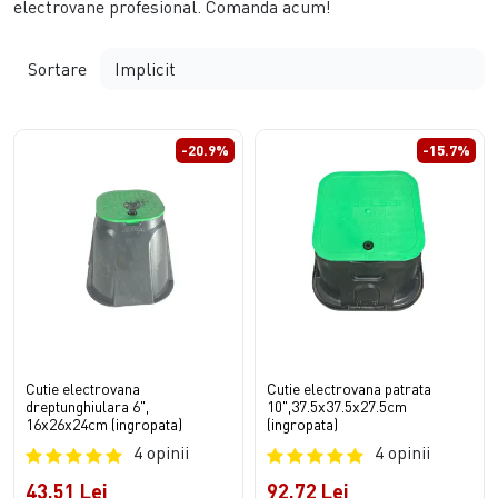
electrovane profesional. Comanda acum!
Sortare
-20.9%
-15.7%
Cutie electrovana
Cutie electrovana patrata
dreptunghiulara 6",
10",37.5x37.5x27.5cm
16x26x24cm (ingropata)
(ingropata)
4 opinii
4 opinii
43,51 Lei
92,72 Lei