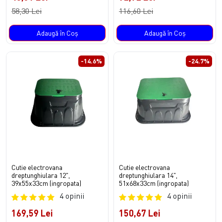
58,30 Lei
116,60 Lei
Adaugă în Coş
Adaugă în Coş
-14.6%
-24.7%
Cutie electrovana
Cutie electrovana
dreptunghiulara 12",
dreptunghiulara 14",
39x55x33cm (ingropata)
51x68x33cm (ingropata)
4 opinii
4 opinii
169,59 Lei
150,67 Lei