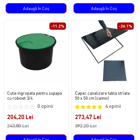
Adaugă în Coş
Adaugă în Coş
-11.2%
-26.1%
Cutie ingropata pentru supapa
Capac canalizare tabla striata
cu robinet 3/4
50 x 50 cm (camin)
0 opinii
4 opinii
204,20 Lei
273,47 Lei
243,80 Lei
392,20 Lei
Adaugă în Coş
Adaugă în Coş