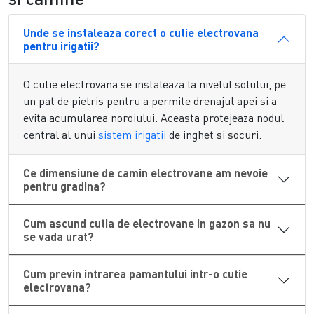
un
camin electrovane
profesional, capabil sa camufleze
discret nodurile hidraulice in gazon. Comanda acum solutia
Unde se instaleaza corect o cutie electrovana
ideala pentru protectia
electrovanelor
tale!
pentru irigatii?
Tipuri de Camine Irigatii si Avantajele
unei Cutii Electrovane de Calitate
O
cutie electrovana
se instaleaza la nivelul solului, pe
un pat de pietris pentru a permite drenajul apei si a
Alegerea unei
cutii electrovane
potrivite depinde de
evita acumularea noroiului. Aceasta protejeaza nodul
numarul de conexiuni si de spatiul necesar pentru
central al unui
sistem irigatii
de inghet si socuri.
manevrare. In oferta noastra gasesti de la
camin
electrovane
rotund, tip Mini sau Larg, pana la variantele
Ce dimensiune de camin electrovane am nevoie
rectangulare Standard si Jumbo, capabile sa adaposteasca
pentru gradina?
configuratii complexe de pana la 6-8 electrovane. Aceste
camine irigatii
sunt prevazute cu pereti ranforsati care
Cum ascund cutia de electrovane in gazon sa nu
previn deformarea sub greutatea pamantului sau a
se vada urat?
traficului pietonal. Mai mult, o
cutie electrovane
bine
izolata protejeaza reteaua de contactul direct cu rozatoarele
Cum previn intrarea pamantului intr-o cutie
sau insectele. Daca ai deja un sistem instalat, dar partea
electrovana?
superioara a fost afectata de masina de tuns iarba,
sectiunea noastra de
capace camin
iti ofera piese de