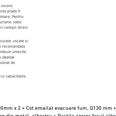
 uscare,
sta poate fi
ptoare. Pentru
burlane, sobe,
in contact direct
curate, uscate si
ste recomandata
 trebuie umezite
re
Zwaluw
sional de
 cu capacitatea
130mm x 2 + Cot emailat evacuare fum, Q130 mm +
con din metal, albastru + Pastile aprins focul alb