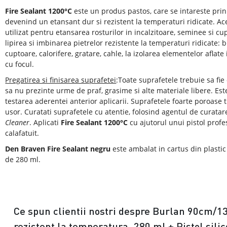
Fire Sealant 1200°C
este un produs pastos, care se intareste prin
devenind un etansant dur si rezistent la temperaturi ridicate. Ace
utilizat pentru etansarea rosturilor in incalzitoare, seminee si cu
lipirea si imbinarea pietrelor rezistente la temperaturi ridicate: 
cuptoare, calorifere, gratare, cahle, la izolarea elementelor aflate 
cu focul.
Pregatirea si finisarea suprafetei
:Toate suprafetele trebuie sa fie 
sa nu prezinte urme de praf, grasime si alte materiale libere. E
testarea aderentei anterior aplicarii. Suprafetele foarte poroase
usor. Curatati suprafetele cu atentie, folosind agentul de curata
Cleaner
. Aplicati
Fire Sealant 1200°C
cu ajutorul unui pistol profe
calafatuit.
Den Braven Fire Sealant negru
este ambalat in cartus din plastic
de 280 ml.
Ce spun clientii nostri despre Burlan 90cm/
rezistent la temperatura, 280 ml + Pistol sili