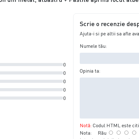
Scrie o recenzie des
Ajuta-i si pe altii sa afle a
Numele tău:
0
Opinia ta:
0
0
0
0
Notă:
Codul HTML este citit
Nota:
Rău