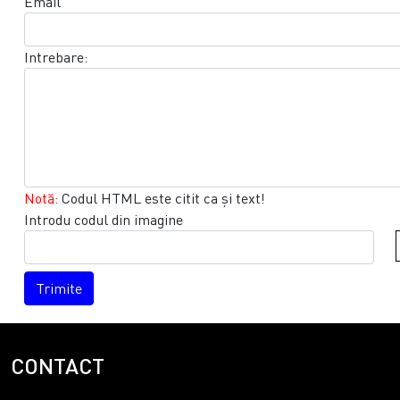
Email
Intrebare:
Notă:
Codul HTML este citit ca şi text!
Introdu codul din imagine
Trimite
CONTACT