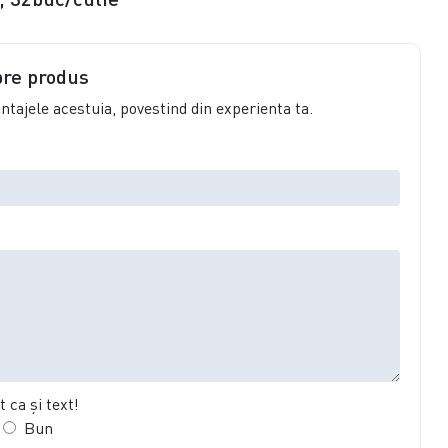
pre produs
vantajele acestuia, povestind din experienta ta.
 ca şi text!
Bun