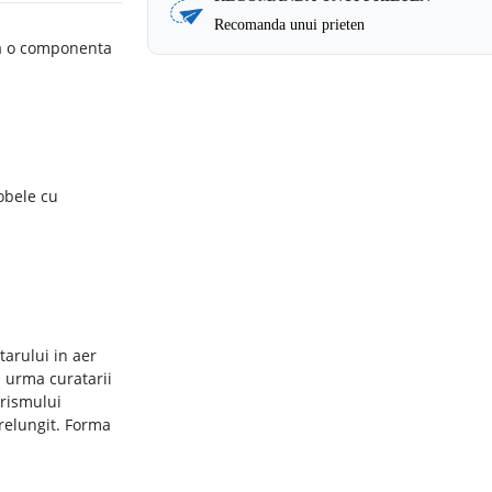
Recomanda unui prieten
ta o componenta
obele cu
tarului in aer
n urma curatarii
urismului
prelungit. Forma