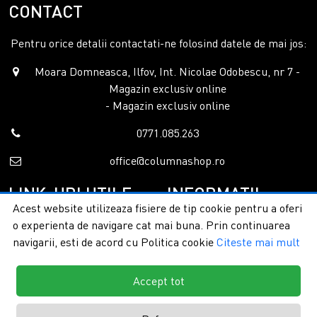
CONTACT
Pentru orice detalii contactati-ne folosind datele de mai jos:
Moara Domneasca, Ilfov, Int. Nicolae Odobescu, nr 7 -
Magazin exclusiv online
- Magazin exclusiv online
0771.085.263
office@columnashop.ro
LINK-URI UTILE
INFORMATII
Acest website utilizeaza fisiere de tip cookie pentru a oferi
o experienta de navigare cat mai buna. Prin continuarea
Acasa
Garantie si service
navigarii, esti de acord cu Politica cookie
Citeste mai mult
Despre noi
Detalii livrare
Categorii
Confidentialitate
Contact
Termeni si conditii
Accept tot
Formular retur