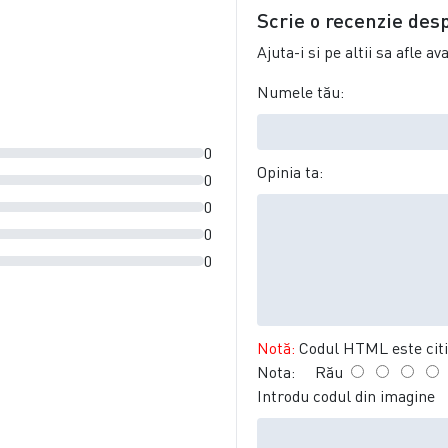
Scrie o recenzie des
Ajuta-i si pe altii sa afle a
Numele tău:
0
Opinia ta:
0
0
0
0
Notă:
Codul HTML este citit
Nota:
Rău
Introdu codul din imagine