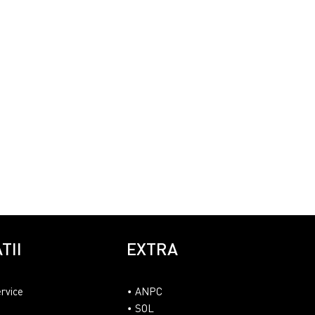
TII
EXTRA
ervice
ANPC
SOL