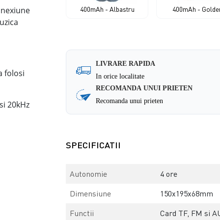
onexiune
400mAh - Albastru
400mAh - Golde
uzica
LIVRARE RAPIDA
 folosi
In orice localitate
RECOMANDA UNUI PRIETEN
Recomanda unui prieten
si 20kHz
SPECIFICATII
Autonomie
4 ore
Dimensiune
150x195x68mm
Functii
Card TF, FM si A