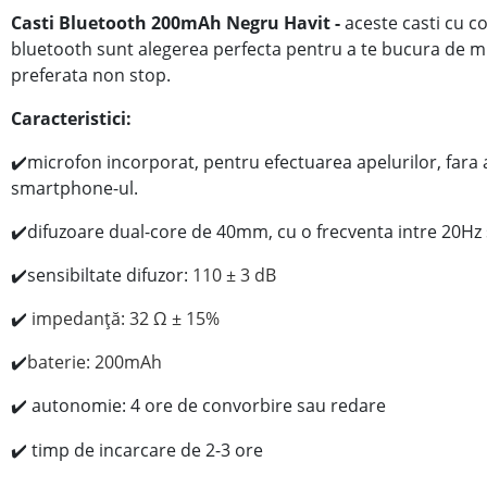
Casti Bluetooth 200mAh Negru Havit
-
aceste casti cu c
bluetooth sunt alegerea perfecta pentru a te bucura de m
preferata non stop.
Caracteristici:
✔️microfon incorporat, pentru efectuarea apelurilor, fara a
smartphone-ul.
✔️
difuzoare dual-core de 40mm, cu o frecventa intre 20Hz 
✔️
sensibiltate
difuzor:
110 ± 3 dB
✔️
impedanță:
32 Ω
± 15%
✔️
baterie: 200mAh
autonomie: 4 ore de convorbire sau redare
✔️
timp de incarcare de 2-3 ore
✔️