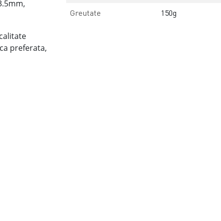
 3.5mm,
Greutate
150g
calitate
ca preferata,