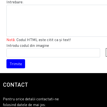
Intrebare:
Notă:
Codul HTML este citit ca şi text!
Introdu codul din imagine
Trimite
CONTACT
Pentru orice detalii contactati-ne
folosind datele de mai jos: