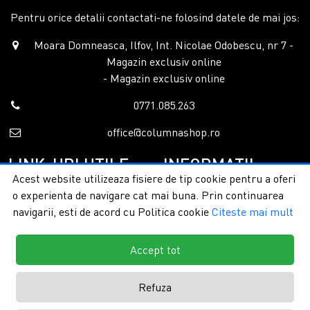
Pentru orice detalii contactati-ne folosind datele de mai jos:
Moara Domneasca, Ilfov, Int. Nicolae Odobescu, nr 7 -
Magazin exclusiv online
- Magazin exclusiv online
0771.085.263
office@columnashop.ro
LINK-URI UTILE
INFORMATII
Acest website utilizeaza fisiere de tip cookie pentru a oferi
o experienta de navigare cat mai buna. Prin continuarea
Acasa
Garantie si service
navigarii, esti de acord cu Politica cookie
Citeste mai mult
Despre noi
Detalii livrare
Categorii
Confidentialitate
Contact
Termeni si conditii
Accept tot
Formular retur
Refuza
Copyright © 2026 - ColumnaShop |