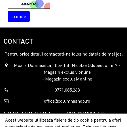
Trimite
CONTACT
Pentru orice detalii contactati-ne folosind datele de mai jos:
Moara Domneasca, Ilfov, Int. Nicolae Odobescu, nr 7 -
Magazin exclusiv online
- Magazin exclusiv online
0771.085.263
office@columnashop.ro
LINK-URI UTILE
INFORMATII
Acest website utilizeaza fisiere de tip cookie pentru a oferi
o experienta de navigare cat mai buna. Prin continuarea
Acasa
Garantie si service