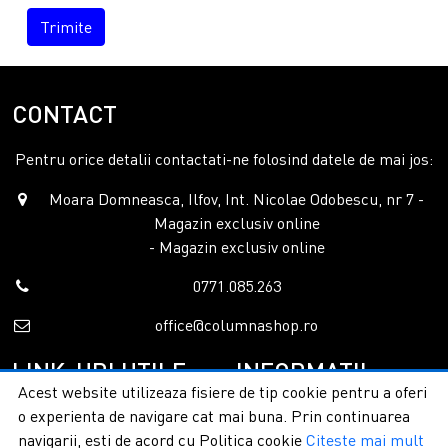
Trimite
CONTACT
Pentru orice detalii contactati-ne folosind datele de mai jos:
Moara Domneasca, Ilfov, Int. Nicolae Odobescu, nr 7 -
Magazin exclusiv online
- Magazin exclusiv online
0771.085.263
office@columnashop.ro
LINK-URI UTILE
INFORMATII
Acest website utilizeaza fisiere de tip cookie pentru a oferi
o experienta de navigare cat mai buna. Prin continuarea
Acasa
Garantie si service
navigarii, esti de acord cu Politica cookie
Citeste mai mult
Despre noi
Detalii livrare