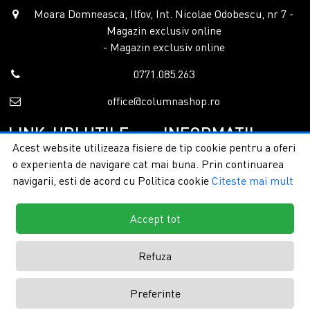
Moara Domneasca, Ilfov, Int. Nicolae Odobescu, nr 7 -
Magazin exclusiv online
- Magazin exclusiv online
0771.085.263
office@columnashop.ro
LINK-URI UTILE
INFORMATII
Acest website utilizeaza fisiere de tip cookie pentru a oferi
o experienta de navigare cat mai buna. Prin continuarea
Acasa
Garantie si service
navigarii, esti de acord cu Politica cookie
Citeste mai mult
Despre noi
Detalii livrare
Categorii
Confidentialitate
Contact
Termeni si conditii
Accept tot
Formular retur
Refuza
Copyright © 2026 - ColumnaShop |
Toate drepturile rezervate.
Creare
Preferinte
magazine online by ITeXclusiv.ro