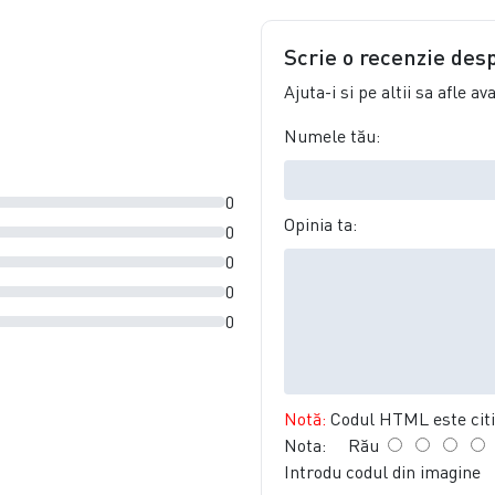
Scrie o recenzie des
Ajuta-i si pe altii sa afle a
Numele tău:
0
Opinia ta:
0
0
0
0
Notă:
Codul HTML este citit
Nota:
Rău
Introdu codul din imagine