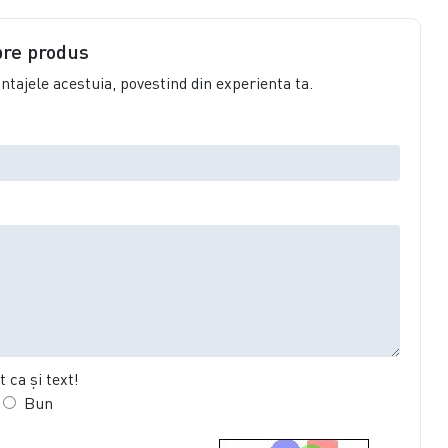
pre produs
vantajele acestuia, povestind din experienta ta.
 ca şi text!
Bun