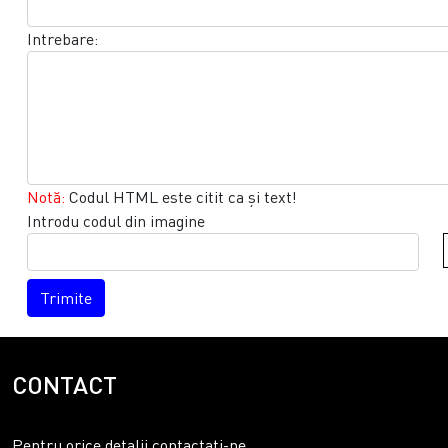
Intrebare:
Notă:
Codul HTML este citit ca şi text!
Introdu codul din imagine
Trimite
CONTACT
Pentru orice detalii contactati-ne