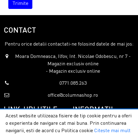
Trimite
CONTACT
Pentru orice detalii contactati-ne folosind datele de mai jos:
Moara Domneasca, Ilfov, Int. Nicolae Odobescu, nr 7 -
Magazin exclusiv online
- Magazin exclusiv online
0771.085.263
office@columnashop.ro
LINK-URI UTILE
INFORMATII
Acest website utilizeaza fisiere de tip cookie pentru a oferi
o experienta de navigare cat mai buna. Prin continuarea
Acasa
Garantie si service
navigarii, esti de acord cu Politica cookie
Citeste mai mult
Despre noi
Detalii livrare
Categorii
Confidentialitate