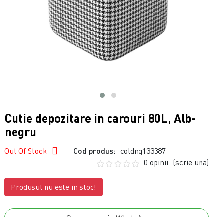
Cutie depozitare in carouri 80L, Alb-
negru
Out Of Stock
Cod produs:
coldng133387
0 opinii
(scrie una)
Produsul nu este in stoc!