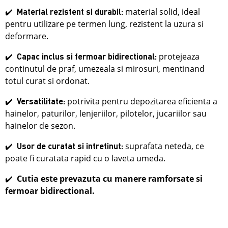
✔️
material solid, ideal
Material rezistent si durabil:
pentru utilizare pe termen lung, rezistent la uzura si
deformare.
✔️
protejeaza
Capac inclus si fermoar bidirectional:
continutul de praf, umezeala si mirosuri, mentinand
totul curat si ordonat.
✔️
potrivita pentru
depozitarea eficienta a
Versatilitate:
hainelor, paturilor, lenjeriilor, pilotelor, jucariilor sau
hainelor de sezon
.
✔️
suprafata neteda, ce
Usor de curatat si intretinut:
poate fi curatata rapid cu o laveta umeda.
✔️
Cutia este prevazuta cu manere ramforsate si
fermoar bidirectional.