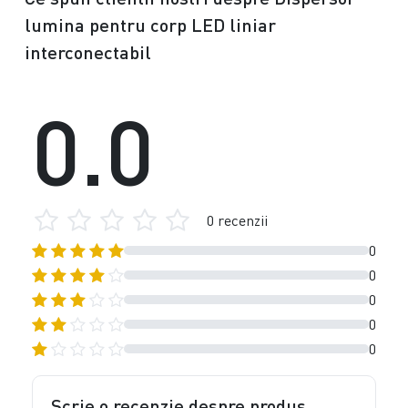
lumina pentru corp LED liniar
interconectabil
0.0
0 recenzii
0
0
0
0
0
Scrie o recenzie despre produs