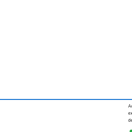
Ac
e
d