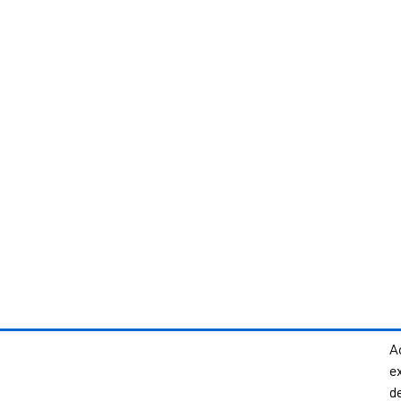
Ac
e
d