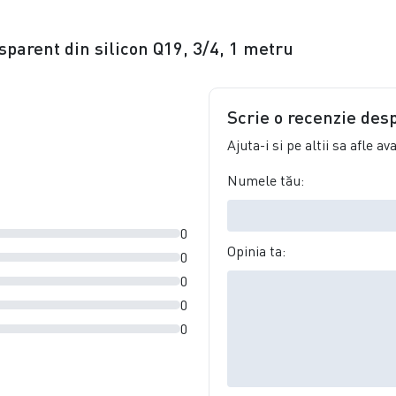
sparent din silicon Q19, 3/4, 1 metru
Scrie o recenzie des
Ajuta-i si pe altii sa afle a
Numele tău:
0
Opinia ta:
0
0
0
0