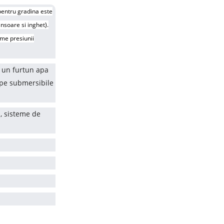
 pentru gradina este
ninsoare si inghet).
eme presiunii
d un furtun apa
mpe submersibile
i, sisteme de