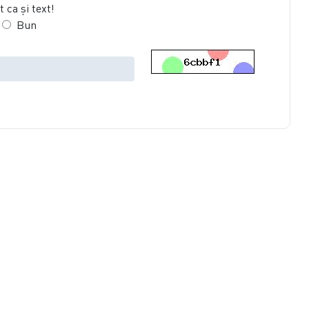
 ca şi text!
Bun