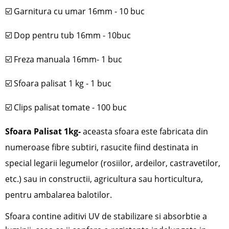
☑️
Garnitura cu umar 16mm - 10 buc
☑️
Dop pentru tub 16mm - 10buc
☑️
Freza manuala 16mm- 1 buc
☑️
Sfoara palisat 1 kg - 1 buc
☑️
Clips palisat tomate - 100 buc
Sfoara Palisat 1kg
-
aceasta sfoara este fabricata din
numeroase fibre subtiri, rasucite fiind
destinata in
special legarii legumelor (rosiilor, ardeilor, castravetilor,
etc.) sau in constructii, agricultura sau horticultura,
pentru ambalarea balotilor.
Sfoara contine aditivi UV de stabilizare si absorbtie a