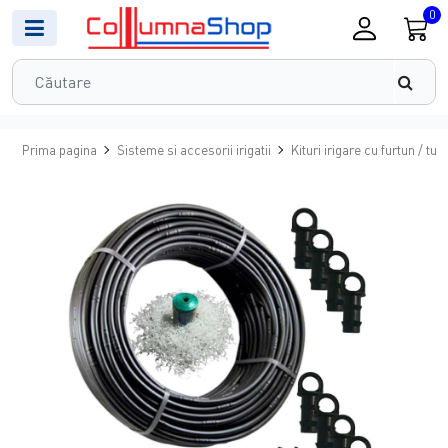
0
Prima pagina
Sisteme si accesorii irigatii
Kituri irigare cu furtun / tub