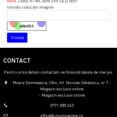
Notă:
Codul HTML este citit ca şi text!
Introdu codul din imagine
Trimite
CONTACT
Pentru orice detalii contactati-ne folosind datele de mai jos:
Moara Domneasca, Ilfov, Int. Nicolae Odobescu, nr 7 -
Magazin exclusiv online
- Magazin exclusiv online
0771.085.263
office@columnashop.ro