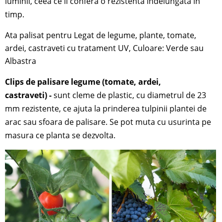
luminii, ceea ce ii confera o rezistenta indelungata in
timp.
Ata palisat pentru Legat de legume, plante, tomate,
ardei, castraveti cu tratament UV, Culoare: Verde sau
Albastra
Clips de palisare legume (tomate, ardei,
castraveti)
-
sunt cleme de plastic,
c
u diametrul de 23
mm
rezistente, ce ajuta la prinderea tulpinii plantei de
arac sau sfoara de palisare
.
Se pot muta cu usurinta pe
masura ce planta se dezvolta.