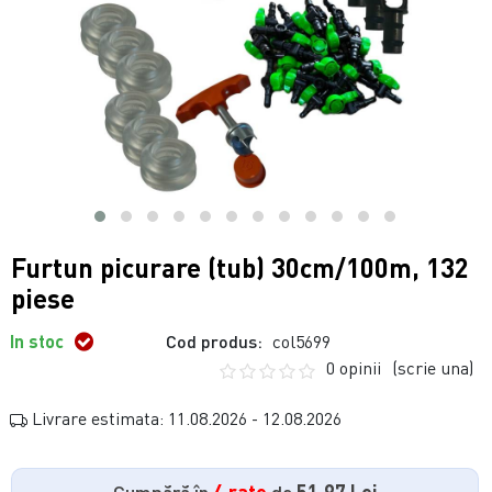
Furtun picurare (tub) 30cm/100m, 132
piese
In stoc
Cod produs:
col5699
0 opinii
(scrie una)
Livrare estimata: 11.08.2026 - 12.08.2026
Cumpără în
4 rate
de
51.97 Lei