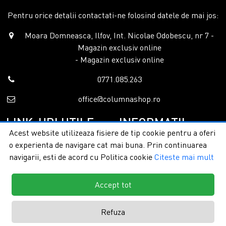
Pentru orice detalii contactati-ne folosind datele de mai jos:
Moara Domneasca, Ilfov, Int. Nicolae Odobescu, nr 7 -
Magazin exclusiv online
- Magazin exclusiv online
0771.085.263
office@columnashop.ro
LINK-URI UTILE
INFORMATII
Acest website utilizeaza fisiere de tip cookie pentru a oferi
o experienta de navigare cat mai buna. Prin continuarea
Acasa
Garantie si service
navigarii, esti de acord cu Politica cookie
Citeste mai mult
Despre noi
Detalii livrare
Categorii
Confidentialitate
Contact
Termeni si conditii
Accept tot
Formular retur
Refuza
Copyright © 2026 - ColumnaShop |