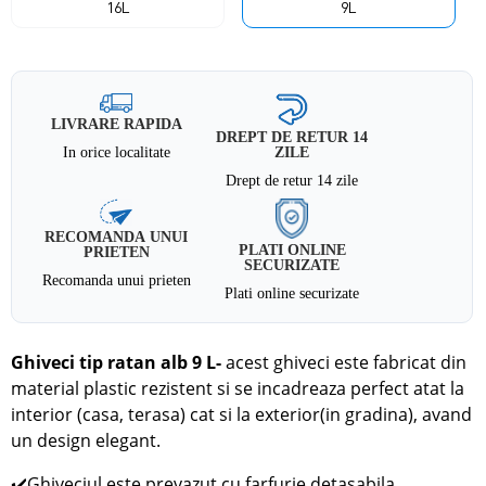
16L
9L
LIVRARE RAPIDA
DREPT DE RETUR 14
In orice localitate
ZILE
Drept de retur 14 zile
RECOMANDA UNUI
PLATI ONLINE
PRIETEN
SECURIZATE
Recomanda unui prieten
Plati online securizate
Ghiveci tip ratan alb 9 L
-
acest ghiveci este fabricat din
material plastic rezistent si se incadreaza perfect
atat la
interior (casa, terasa) cat si la exterior(in gradina), avand
un design elegant.
✔️
Ghiveciul este prevazut cu farfurie detasabila.