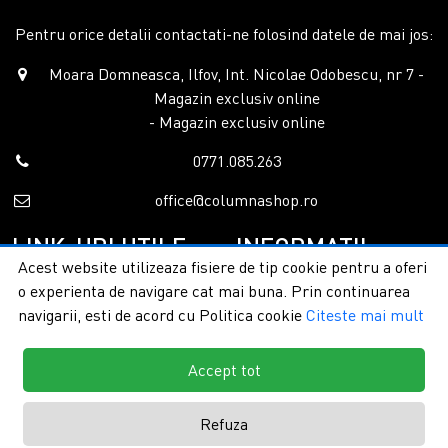
Pentru orice detalii contactati-ne folosind datele de mai jos:
Moara Domneasca, Ilfov, Int. Nicolae Odobescu, nr 7 -
Magazin exclusiv online
- Magazin exclusiv online
0771.085.263
office@columnashop.ro
LINK-URI UTILE
INFORMATII
Acest website utilizeaza fisiere de tip cookie pentru a oferi
o experienta de navigare cat mai buna. Prin continuarea
Acasa
Garantie si service
navigarii, esti de acord cu Politica cookie
Citeste mai mult
Despre noi
Detalii livrare
Categorii
Confidentialitate
Contact
Termeni si conditii
Accept tot
Formular retur
Refuza
Copyright © 2026 - ColumnaShop |