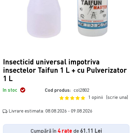
Insecticid universal impotriva
insectelor Taifun 1 L + cu Pulverizator
1 L
In stoc
Cod produs:
col2802
1 opinii
(scrie una)
Livrare estimata: 08.08.2026 - 09.08.2026
Cumpără în
4 rate
de
61.11 Lei