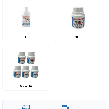
1 L
40 ml
5 x 40 ml