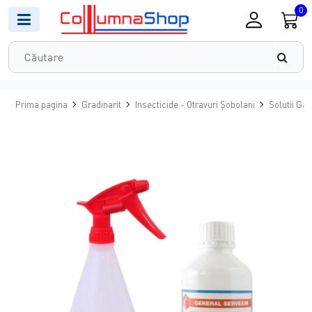
0
Prima pagina
Gradinarit
Insecticide - Otravuri Șobolani
Solutii Ga