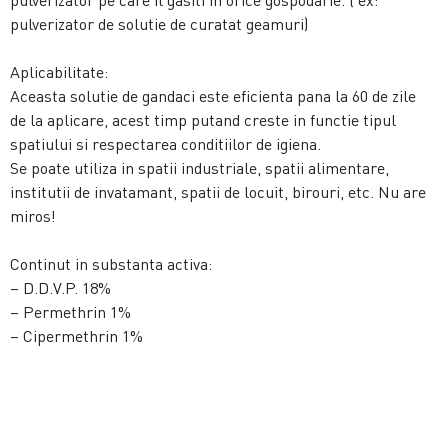
pulverizator pe care il gasiti in orice gospodarie. ( ex:
pulverizator de solutie de curatat geamuri)
Aplicabilitate:
Aceasta solutie de gandaci este eficienta pana la 60 de zile
de la aplicare, acest timp putand creste in functie tipul
spatiului si respectarea conditiilor de igiena.
Se poate utiliza in spatii industriale, spatii alimentare,
institutii de invatamant, spatii de locuit, birouri, etc. Nu are
miros!
Continut in substanta activa:
– D.D.V.P. 18%
– Permethrin 1%
– Cipermethrin 1%