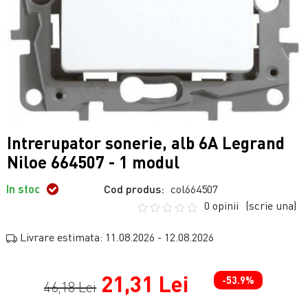
Intrerupator sonerie, alb 6A Legrand
Niloe 664507 - 1 modul
In stoc
Cod produs:
col664507
0 opinii
(scrie una)
Livrare estimata: 11.08.2026 - 12.08.2026
21,31 Lei
-53.9%
46,18 Lei